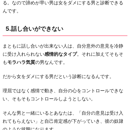
る。なので諦めが早い男は女をダメにする男と診断できる
訳
んです。
が
多
5.話し合いができない
い
9.
言
まともに話し合いが出来ない人は、自分意外の意見を冷静
葉
に受け入れられない
感情的なタイプ
。それに加えてそもそ
と
も
モラハラ気質
の男なんです。
行
だから女をダメにする男だという診断になるんです。
動
が
理屈ではなく感情で動き、自分の心をコントロールできな
一
い、そもそもコントロールしようとしない。
致
し
そんな男と一緒にいるとあなたは、「自分の意見は受け入
て
れてもらえない」と自己肯定感が下がっていき、彼の奴隷
な
のような状態になります。