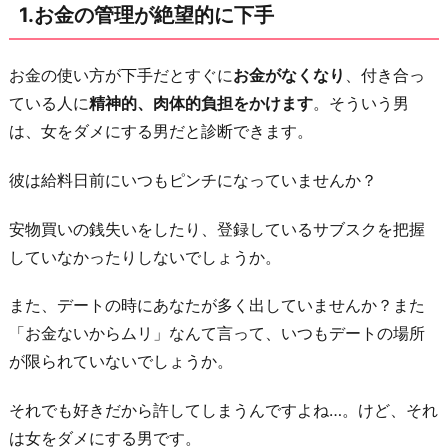
1.お金の管理が絶望的に下手
み
や
身
お金の使い方が下手だとすぐに
お金がなくなり
、付き合っ
の
ている人に
精神的、肉体的負担をかけます
。そういう男
周
は、女をダメにする男だと診断できます。
り
彼は給料日前にいつもピンチになっていませんか？
の
も
安物買いの銭失いをしたり、登録しているサブスクを把握
の
していなかったりしないでしょうか。
を
整
また、デートの時にあなたが多く出していませんか？また
え
「お金ないからムリ」なんて言って、いつもデートの場所
ら
が限られていないでしょうか。
れ
それでも好きだから許してしまうんですよね…。けど、それ
な
は女をダメにする男です。
い