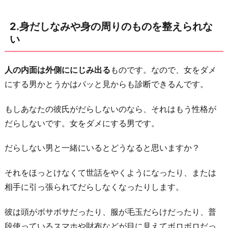
3.
2.身だしなみや身の周りのものを整えられな
対
い
人
ス
キ
人の内面は外側ににじみ出る
ものです。なので、女をダメ
ル
にする男かとうかはパッと見からも診断できるんです。
や
もしあなたの彼氏がだらしないのなら、それはもう性格が
マ
だらしないです。女をダメにする男です。
ナ
ー
だらしない男と一緒にいるとどうなると思いますか？
が
な
それをほっとけなくて世話をやくようになったり、または
い
相手に引っ張られてだらしなくなったりします。
4.
彼は頭がボサボサだったり、服が毛玉だらけだったり、普
諦
段使っているスマホや財布などが目に見えてボロボロだっ
め