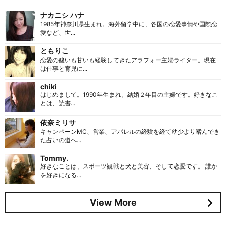
ナカニシ ハナ
1985年神奈川県生まれ。海外留学中に、各国の恋愛事情や国際恋
愛など、世...
ともりこ
恋愛の酸いも甘いも経験してきたアラフォー主婦ライター。現在
は仕事と育児に...
chiki
はじめまして。1990年生まれ。結婚２年目の主婦です。好きなこ
とは、読書...
依奈ミリサ
キャンペーンMC、営業、アパレルの経験を経て幼少より嗜んでき
た占いの道へ...
Tommy.
好きなことは、スポーツ観戦と犬と美容、そして恋愛です。 誰か
を好きになる...
View More