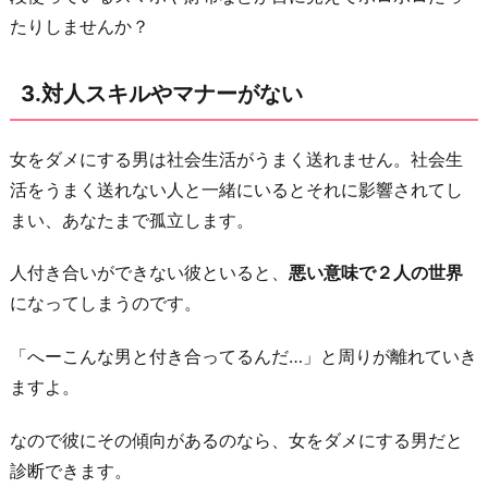
たりしませんか？
が
早
い
3.対人スキルやマナーがない
5.
話
女をダメにする男は社会生活がうまく送れません。社会生
し
活をうまく送れない人と一緒にいるとそれに影響されてし
合
まい、あなたまで孤立します。
い
人付き合いができない彼といると、
悪い意味で２人の世界
が
になってしまうのです。
で
き
「へーこんな男と付き合ってるんだ…」と周りが離れていき
な
ますよ。
い
6.
なので彼にその傾向があるのなら、女をダメにする男だと
将
診断できます。