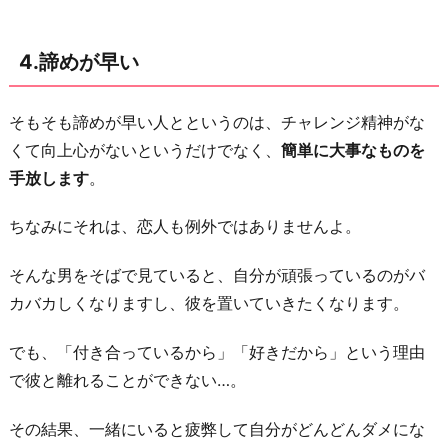
く
て
4.諦めが早い
ネ
ガ
そもそも諦めが早い人とというのは、チャレンジ精神がな
テ
くて向上心がないというだけでなく、
簡単に大事なものを
ィ
手放します
。
ブ
8.
ちなみにそれは、恋人も例外ではありませんよ。
「で
も」
そんな男をそばで見ていると、自分が頑張っているのがバ
「だ
カバカしくなりますし、彼を置いていきたくなります。
っ
て」
でも、「付き合っているから」「好きだから」という理由
と
で彼と離れることができない…。
言
その結果、一緒にいると疲弊して自分がどんどんダメにな
い