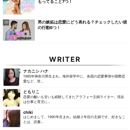
もってること7つ！
男の嫉妬は恋愛にどう表れる？チェックしたい彼
の行動6つ！
WRITER
ナカニシ ハナ
1985年神奈川県生まれ。海外留学中に、各国の恋愛事情や国際恋
愛など、世...
ともりこ
恋愛の酸いも甘いも経験してきたアラフォー主婦ライター。現在
は仕事と育児に...
chiki
はじめまして。1990年生まれ。結婚２年目の主婦です。好きなこ
とは、読書...