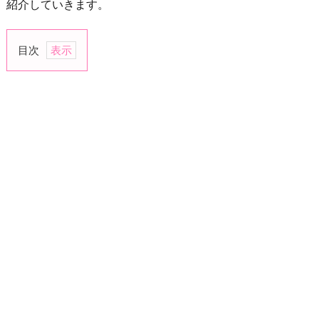
紹介していきます。
目次
1.
恋
愛
話
を
切
り
出
す
2.
デ
ー
ト