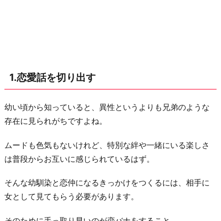
に
誘
う
3.
ギ
1.恋愛話を切り出す
ャ
ッ
幼い頃から知っていると、異性というよりも兄弟のような
プ
存在に見られがちですよね。
を
見
ムードも色気もないけれど、特別な絆や一緒にいる楽しさ
せ
は普段からお互いに感じられているはず。
る
4.
そんな幼馴染と恋仲になるきっかけをつくるには、相手に
好
女として見てもらう必要があります。
意
そのために手っ取り早いのが恋バナをすること。