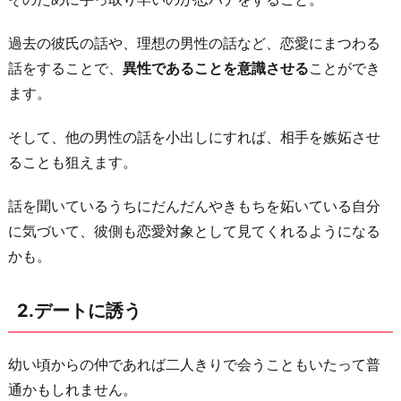
を
匂
過去の彼氏の話や、理想の男性の話など、恋愛にまつわる
わ
話をすることで、
異性であることを意識させる
ことができ
せ
ます。
る
5.
そして、他の男性の話を小出しにすれば、相手を嫉妬させ
告
ることも狙えます。
白
す
話を聞いているうちにだんだんやきもちを妬いている自分
る
に気づいて、彼側も恋愛対象として見てくれるようになる
かも。
お
わ
り
2.デートに誘う
に
幼い頃からの仲であれば二人きりで会うこともいたって普
通かもしれません。