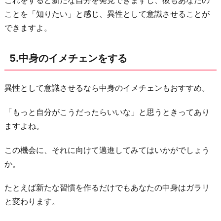
これをすると新たな自分を発見できますし、彼もあなたの
ことを「知りたい」と感じ、異性として意識させることが
できますよ。
5.中身のイメチェンをする
異性として意識させるなら中身のイメチェンもおすすめ。
「もっと自分がこうだったらいいな」と思うときってあり
ますよね。
この機会に、それに向けて邁進してみてはいかがでしょう
か。
たとえば新たな習慣を作るだけでもあなたの中身はガラリ
と変わります。