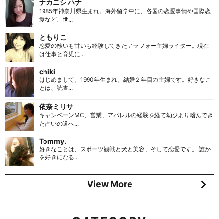
ナカニシ ハナ
1985年神奈川県生まれ。海外留学中に、各国の恋愛事情や国際恋
愛など、世...
ともりこ
恋愛の酸いも甘いも経験してきたアラフォー主婦ライター。現在
は仕事と育児に...
chiki
はじめまして。1990年生まれ。結婚２年目の主婦です。好きなこ
とは、読書...
依奈ミリサ
キャンペーンMC、営業、アパレルの経験を経て幼少より嗜んでき
た占いの道へ...
Tommy.
好きなことは、スポーツ観戦と犬と美容、そして恋愛です。 誰か
を好きになる...
View More