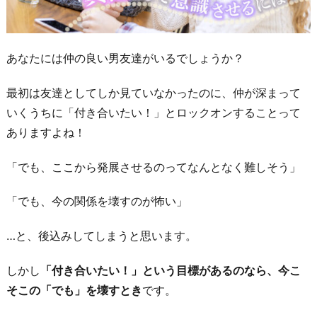
あなたには仲の良い男友達がいるでしょうか？
最初は友達としてしか見ていなかったのに、仲が深まって
いくうちに「付き合いたい！」とロックオンすることって
ありますよね！
「でも、ここから発展させるのってなんとなく難しそう」
「でも、今の関係を壊すのが怖い」
…と、後込みしてしまうと思います。
しかし
「付き合いたい！」という目標があるのなら、今こ
そこの「でも」を壊すとき
です。