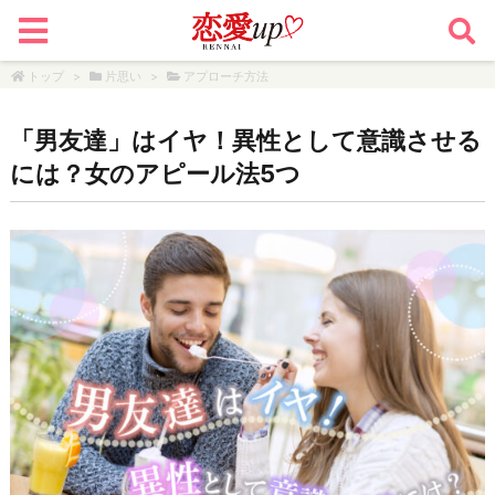
トップ
>
片思い
>
アプローチ方法
「男友達」はイヤ！異性として意識させる
には？女のアピール法5つ