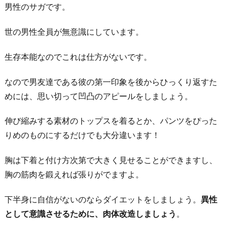
男性のサガです。
世の男性全員が無意識にしています。
生存本能なのでこれは仕方がないです。
なので男友達である彼の第一印象を後からひっくり返すた
めには、思い切って凹凸のアピールをしましょう。
伸び縮みする素材のトップスを着るとか、パンツをぴった
りめのものにするだけでも大分違います！
胸は下着と付け方次第で大きく見せることができますし、
胸の筋肉を鍛えれば張りがでますよ。
下半身に自信がないのならダイエットをしましょう。
異性
として意識させるために、肉体改造しましょう
。