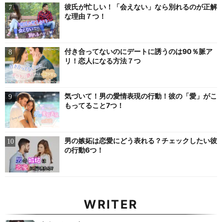
彼氏が忙しい！「会えない」なら別れるのが正解
な理由７つ！
付き合ってないのにデートに誘うのは90％脈ア
リ！恋人になる方法７つ
気づいて！男の愛情表現の行動！彼の「愛」がこ
もってること7つ！
男の嫉妬は恋愛にどう表れる？チェックしたい彼
の行動6つ！
WRITER