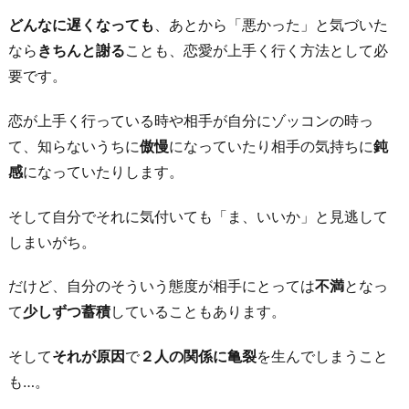
を
どんなに遅くなっても
、あとから「悪かった」と気づいた
尽
なら
きちんと謝る
ことも、恋愛が上手く行く方法として必
く
要です。
し
て
恋が上手く行っている時や相手が自分にゾッコンの時っ
い
て、知らないうちに
傲慢
になっていたり相手の気持ちに
鈍
る」
感
になっていたりします。
と
信
そして自分でそれに気付いても「ま、いいか」と見逃して
じ
しまいがち。
る
だけど、自分のそういう態度が相手にとっては
不満
となっ
お
て
少しずつ蓄積
していることもあります。
わ
り
そして
それが原因
で
２人の関係に亀裂
を生んでしまうこと
に
も…。