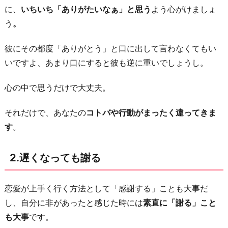
に、
いちいち「ありがたいなぁ」と思う
よう心がけましょ
て
う
。
「結
果」
彼にその都度「ありがとう」と口に出して言わなくてもい
は
いですよ、あまり口にすると彼も逆に重いでしょうし。
求
め
心の中で思うだけで大丈夫。
な
それだけで、あなたの
コトバや行動がまったく違ってきま
い
す
。
5.
「彼
2.遅くなっても謝る
な
り
の
恋愛が上手く行く方法として「感謝する」ことも大事だ
最
し、自分に非があったと感じた時には
素直に「謝る」こと
善
も大事
です。