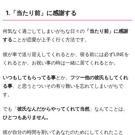
謝
1.「当たり前」に感謝する
る
3.
何気なく過ごしてしまいがちな日々の
「当たり前」に感謝
ほ
する
ことが恋愛が上手く行く方法です。
ど
よ
彼が車で送り迎えしてくれるとか、寝る前には必ずLINEを
く
くれるとか、お祝い事の時は一緒に居てくれるとか。
尽
く
いつもしてもらってる事
とか、
フツー他の彼氏もしてくれ
す
る事
、と思うとついその有り難いを忘れてしまいがちで
4.
す。
「期
でも「
彼氏なんだからやってくれて当然
」なんてことは、
待」
ひとつもありません。
は
伝
彼が自分の時間を割いてあなたのためにしてくれたこと
え