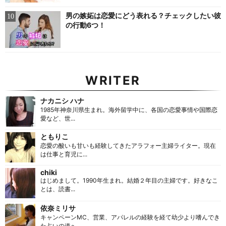
男の嫉妬は恋愛にどう表れる？チェックしたい彼
の行動6つ！
WRITER
ナカニシ ハナ
1985年神奈川県生まれ。海外留学中に、各国の恋愛事情や国際恋
愛など、世...
ともりこ
恋愛の酸いも甘いも経験してきたアラフォー主婦ライター。現在
は仕事と育児に...
chiki
はじめまして。1990年生まれ。結婚２年目の主婦です。好きなこ
とは、読書...
依奈ミリサ
キャンペーンMC、営業、アパレルの経験を経て幼少より嗜んでき
た占いの道へ...