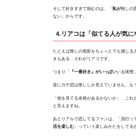
が
そして好きすぎて病むのは、「
私が
推しの
気
ない」からです。
に
な
4.リアコは「似てる人が気
る」
ガ
チ
たとえば推しの面影をちょっとでも感じる
恋
きもある…それがリアコです。
は
「他
つまり「
『一番好き』がいっぱい
いる状態
な
逆にガチ恋は推ししか見えていません。も
ん
か
「他を見てる余裕があるかないか」…これ
見
と言えますね。
え
な
あとリアルで恋してるファンは、「流行っ
い」
活を楽しむ
」っていう楽しみかたをしてる
5.