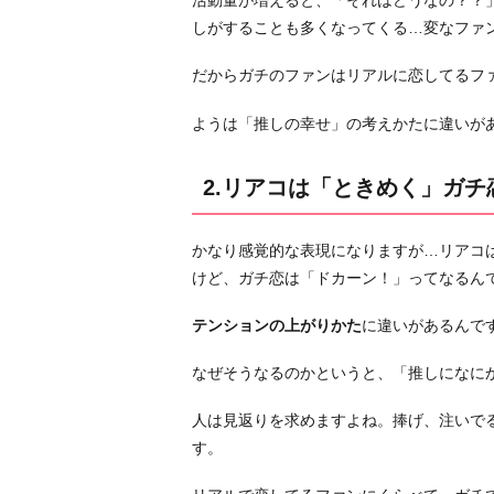
活動量が増えると、「それはどうなの？？
奮
しがすることも多くなってくる…変なファ
す
だからガチのファンはリアルに恋してるフ
る」
3.
ようは「推しの幸せ」の考えかたに違いが
リ
ア
2.リアコは「ときめく」ガ
コ
は
かなり感覚的な表現になりますが…リアコ
「好
けど、ガチ恋は「ドカーン！」ってなるん
き
過
テンションの上がりかた
に違いがあるんで
ぎ
て
なぜそうなるのかというと、「推しになに
幸
せ」
人は見返りを求めますよね。捧げ、注いで
ガ
す。
チ