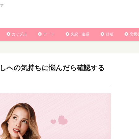
ア
カップル
デート
失恋・復縁
結婚
恋愛
しへの気持ちに悩んだら確認する