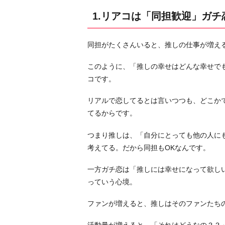
「同
1.リアコは「同担歓迎」ガ
担
拒
同担がたくさんいると、推しの仕事が増え
否」
2.
このように、「推しの幸せはどんな幸せで
リ
コです。
ア
コ
リアルで恋してるとは言いつつも、どこか
は
てるからです。
「と
つまり推しは、「自分にとっても他の人に
き
考えてる。だから同担もOKなんです。
め
く」
一方ガチ恋は「推しには幸せになって欲し
ガ
っていう心境。
チ
恋
ファンが増えると、推しはそのファンたち
は
「興