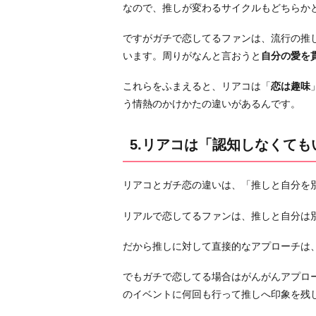
なので、推しが変わるサイクルもどちらか
リ
ア
ですがガチで恋してるファンは、流行の推
コ
います。周りがなんと言おうと
自分の愛を
は
「認
これらをふまえると、リアコは「
恋は趣味
知
う情熱のかけかたの違いがあるんです。
し
な
5.リアコは「認知しなくて
く
て
リアコとガチ恋の違いは、「推しと自分を
も
い
リアルで恋してるファンは、推しと自分は
い」
ガ
だから推しに対して直接的なアプローチは
チ
でもガチで恋してる場合はがんがんアプロー
恋
のイベントに何回も行って推しへ印象を残
は
「認