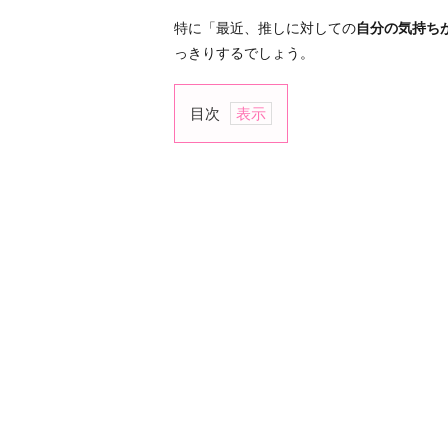
特に「最近、推しに対しての
自分の気持ち
っきりするでしょう。
目次
1.
リ
ア
コ
は
「同
担
歓
迎」
ガ
チ
恋
は