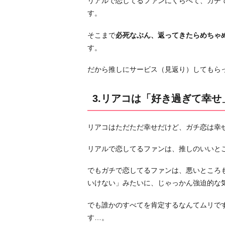
リアルで恋してるファンにくらべて、ガチ
恋
す。
は
「好
そこまで
必死なぶん、返ってきたらめちゃ
き
す。
過
ぎ
だから推しにサービス（見返り）してもら
て
病
3.リアコは「好き過ぎて幸
む」
4.
リアコはただただ幸せだけど、ガチ恋は幸
リ
ア
リアルで恋してるファンは、推しのいいと
コ
は
でもガチで恋してるファンは、悪いところ
「似
いけない」みたいに、じゃっかん強迫的な
て
でも誰かのすべてを肯定するなんてムリで
る
す…。
人