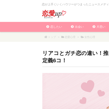
恋が上手くいくハウツーがつまったニュースメディ
恋したい
出会い
片思い
トップ
>
恋愛心理
>
女性心理
リアコとガチ恋の違い！推
定義6コ！