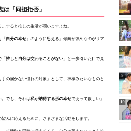
チ恋は「同担拒否」
る…すると推しの生活が潤いますよね。
も『
自分の幸せ
』のように思える」傾向が強めなのがリア
で「
推しと自分は交わることがない
」と一歩引いた目で見
も手の届かない憧れの対象」として、神様みたいなものと
い。でも、それは
私が納得する形の幸せ
であって欲しい」
の望みに応えるために、さまざまな活動をします。