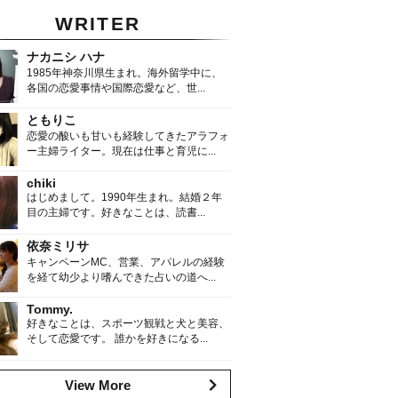
WRITER
ナカニシ ハナ
1985年神奈川県生まれ。海外留学中に、
各国の恋愛事情や国際恋愛など、世...
ともりこ
恋愛の酸いも甘いも経験してきたアラフォ
ー主婦ライター。現在は仕事と育児に...
chiki
はじめまして。1990年生まれ。結婚２年
目の主婦です。好きなことは、読書...
依奈ミリサ
キャンペーンMC、営業、アパレルの経験
を経て幼少より嗜んできた占いの道へ...
Tommy.
好きなことは、スポーツ観戦と犬と美容、
そして恋愛です。 誰かを好きになる...
View More