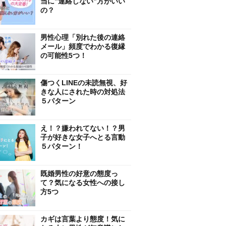
当に”連絡しない”方がいい
の？
男性心理「別れた後の連絡
メール」頻度でわかる復縁
の可能性5つ！
傷つくLINEの未読無視、好
きな人にされた時の対処法
５パターン
え！？嫌われてない！？男
子が好きな女子へとる言動
５パターン！
既婚男性の好意の態度っ
て？気になる女性への接し
方5つ
カギは言葉より態度！気に