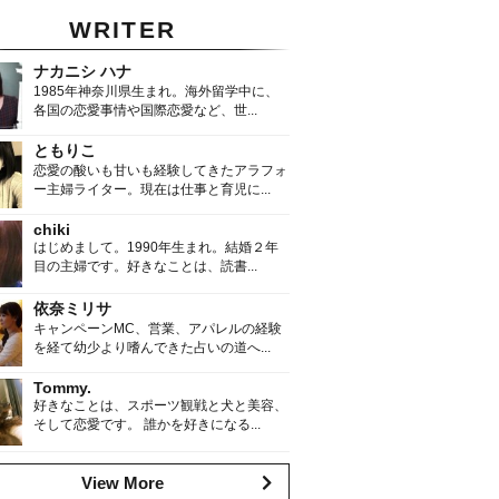
WRITER
ナカニシ ハナ
1985年神奈川県生まれ。海外留学中に、
各国の恋愛事情や国際恋愛など、世...
ともりこ
恋愛の酸いも甘いも経験してきたアラフォ
ー主婦ライター。現在は仕事と育児に...
chiki
はじめまして。1990年生まれ。結婚２年
目の主婦です。好きなことは、読書...
依奈ミリサ
キャンペーンMC、営業、アパレルの経験
を経て幼少より嗜んできた占いの道へ...
Tommy.
好きなことは、スポーツ観戦と犬と美容、
そして恋愛です。 誰かを好きになる...
View More