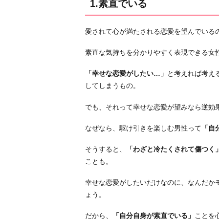
1.素直でいる
注
ぐ
愛されて心が満たされる恋愛を望んでいる
3.
小
素直な気持ちを分かりやすく表現できる女
さ
「幸せな恋愛がしたい…」
と考えれば考え
な
してしまうもの。
こ
と
でも、それって幸せな恋愛が望みなら逆効
に
も
なぜなら、駆け引きを楽しむ男性って
「自
感
謝
そうすると、
「わざと冷たくされて傷つく
す
ことも。
る
幸せな恋愛がしたいだけなのに、なんだか
4.
ょう。
ネ
ガ
だから、
「自分自身が素直でいる」
ことを