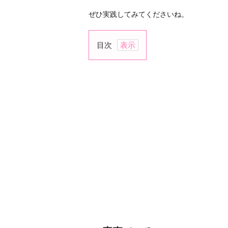
ぜひ実践してみてくださいね。
目次
1.
素
直
で
い
る
2.
愛
情
を
惜
し
ま
ず