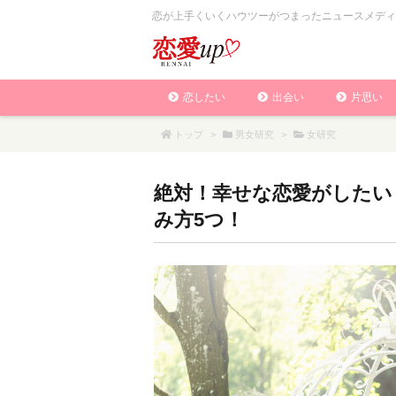
恋が上手くいくハウツーがつまったニュースメディ
恋したい
出会い
片思い
トップ
>
男女研究
>
女研究
絶対！幸せな恋愛がしたい
み方5つ！