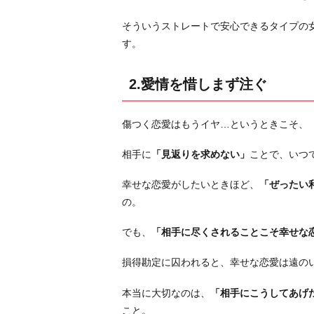
テ
ィ
そういうストレートで安心できるタイプの
ブ
す。
な
こ
2.愛情を惜しまず注ぐ
と
も
傷つく恋愛はもうイヤ…というときこそ、
「○
○
相手に
「見返りを求めない」
ことで、いつ
で
い
幸せな恋愛がしたいときほど、
「ぜったい
い」
の。
と
でも、
「相手に尽くされることこそ幸せな
考
え
損得勘定に囚われると、幸せな恋愛は遠の
る
5.
本当に大切なのは、
「相手にこうしてあげ
自
こと。