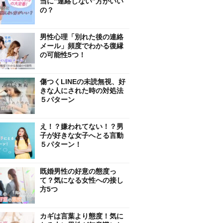
当に”連絡しない”方がいい
の？
男性心理「別れた後の連絡
メール」頻度でわかる復縁
の可能性5つ！
傷つくLINEの未読無視、好
きな人にされた時の対処法
５パターン
え！？嫌われてない！？男
子が好きな女子へとる言動
５パターン！
既婚男性の好意の態度っ
て？気になる女性への接し
方5つ
カギは言葉より態度！気に