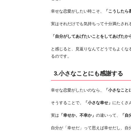
分
幸せな恋愛がしたい時こそ、
「こうしたら
を
磨
実はそれだけでも気持ちって十分満たされ
き
続
「自分がしてあげたいことをしてあげたか
け
る
と感じると、見返りなんてどうでもよくな
お
るのです。
わ
り
3.小さなことにも感謝する
に
幸せな恋愛がしたいのなら、
「小さなこと
そうすることで、
「小さな幸せ」
にたくさ
実は
「幸せか、不幸か」
の違いって、
「自
自分が「幸せだ」って思えば幸せだし、自