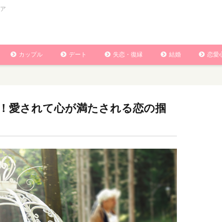
ア
カップル
デート
失恋・復縁
結婚
恋愛
！愛されて心が満たされる恋の掴