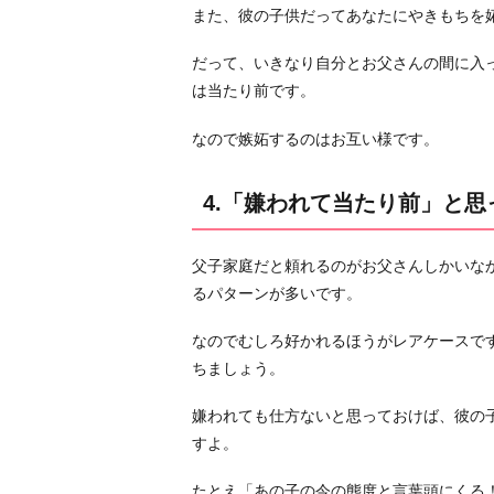
時
また、彼の子供だってあなたにやきもちを
味
だって、いきなり自分とお父さんの間に入
方
は当たり前です。
は
自
なので嫉妬するのはお互い様です。
分
し
4.「嫌われて当たり前」と思
か
い
な
父子家庭だと頼れるのがお父さんしかいな
い」
るパターンが多いです。
と
思
なのでむしろ好かれるほうがレアケースで
っ
ちましょう。
て
嫌われても仕方ないと思っておけば、彼の
お
すよ。
く
6.
たとえ「あの子の今の態度と言葉頭にくる