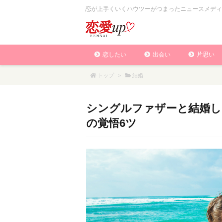
恋が上手くいくハウツーがつまったニュースメディ
恋したい
出会い
片思い
トップ
>
結婚
シングルファザーと結婚し
の覚悟6ツ