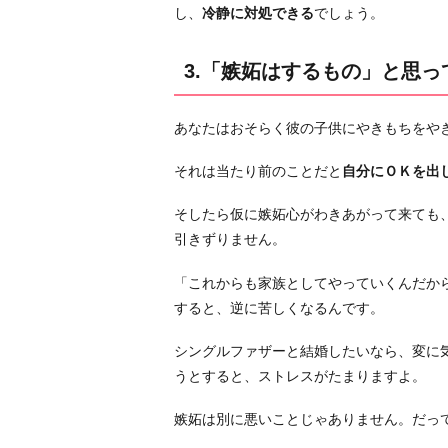
れ
し、
冷静に対処できる
でしょう。
て
当
3.「嫉妬はするもの」と思っ
た
り
前」
あなたはおそらく彼の子供にやきもちをや
と
それは当たり前のことだと
自分にＯＫを出
思
っ
そしたら仮に嫉妬心がわきあがって来ても
て
引きずりません。
お
く
「これからも家族としてやっていくんだか
5.
すると、逆に苦しくなるんです。
「い
シングルファザーと結婚したいなら、変に
ざ
うとすると、ストレスがたまりますよ。
と
い
嫉妬は別に悪いことじゃありません。だっ
う