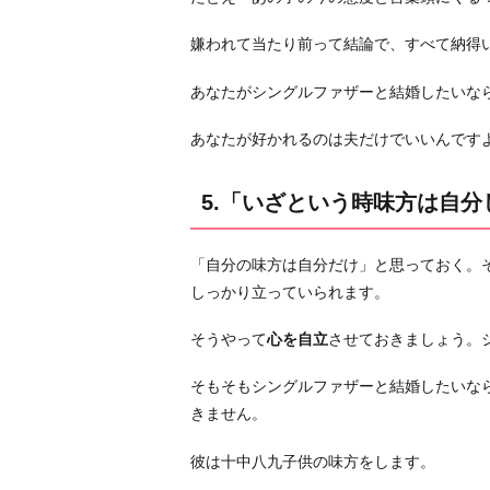
「子
供
嫌われて当たり前って結論で、すべて納得
と
あなたがシングルファザーと結婚したいな
仲
良
あなたが好かれるのは夫だけでいいんです
く
出
5.「いざという時味方は自
来
る
の
「自分の味方は自分だけ」と思っておく。
は
しっかり立っていられます。
ま
そうやって
心を自立
させておきましょう。
だ
先」
そもそもシングルファザーと結婚したいな
と
きません。
思
っ
彼は十中八九子供の味方をします。
て