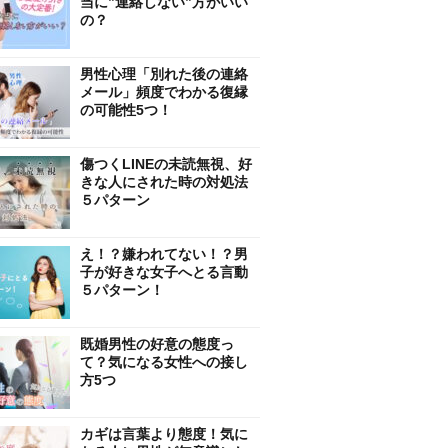
当に”連絡しない”方がいい
の？
男性心理「別れた後の連絡
メール」頻度でわかる復縁
の可能性5つ！
傷つくLINEの未読無視、好
きな人にされた時の対処法
５パターン
え！？嫌われてない！？男
子が好きな女子へとる言動
５パターン！
既婚男性の好意の態度っ
て？気になる女性への接し
方5つ
カギは言葉より態度！気に