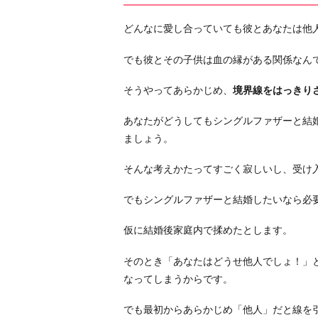
3.
どんなに愛し合っていても彼とあなたは他
「嫉
妬
でも彼とその子供は血の縁がある関係なん
は
す
そうやってあらかじめ、
境界線をはっきり
る
あなたがどうしてもシングルファザーと結
も
ましょう。
の」
と
そんな考えかたってすごく寂しいし、受け
思
っ
でもシングルファザーと結婚したいなら必
て
お
仮に結婚後家庭内で揉めたとします。
く
そのとき「あなたはどうせ他人でしょ！」
4.
なってしまうからです。
「嫌
わ
でも最初からあらかじめ「他人」だと線を