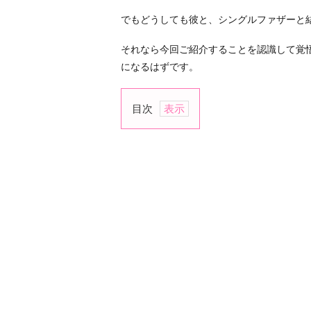
でもどうしても彼と、シングルファザーと
それなら今回ご紹介することを認識して覚
になるはずです。
目次
1.
「子
供
も
彼
の
一
部」
と
考
え