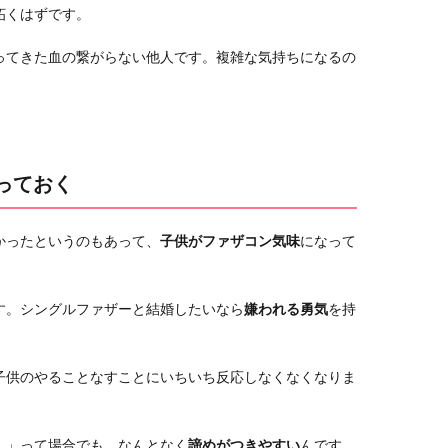
妬くはずです。
ってきた血の繋がらない他人です。複雑な気持ちになるの
っておく
かったというのもあって、
子供がファザコン気味
になって
す。シングルファザーと結婚したいなら
嫌われる勇気
を持
子供のやることなすことにいちいち反応しなくなくなりま
！」って場合でも、なんとなく
諦めがつきやすい
んです。