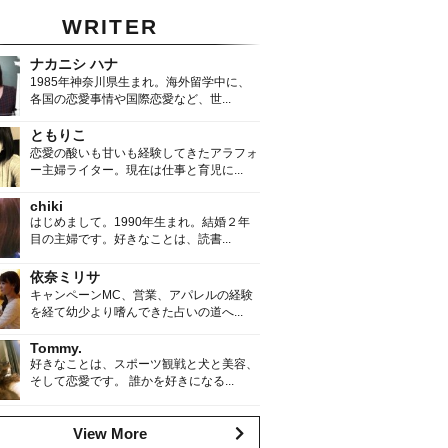
WRITER
ナカニシ ハナ
1985年神奈川県生まれ。海外留学中に、
各国の恋愛事情や国際恋愛など、世...
ともりこ
恋愛の酸いも甘いも経験してきたアラフォ
ー主婦ライター。現在は仕事と育児に...
chiki
はじめまして。1990年生まれ。結婚２年
目の主婦です。好きなことは、読書...
依奈ミリサ
キャンペーンMC、営業、アパレルの経験
を経て幼少より嗜んできた占いの道へ...
Tommy.
好きなことは、スポーツ観戦と犬と美容、
そして恋愛です。 誰かを好きになる...
View More