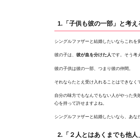
る
2.
「２
1.「子供も彼の一部」と考え
人
と
シングルファザーと結婚したいならこれを
は
あ
彼の子は、
彼が血を分けた人
です。そう考
く
ま
彼の子供は彼の一部、つまり彼の仲間。
で
それならたとえ受け入れることはできなく
も
他
自分の味方でもなんでもない人がやった失
人」
心を持って許せますよね。
と
線
シングルファザーと結婚したいなら、あな
を
引
2.「２人とはあくまでも他人
く