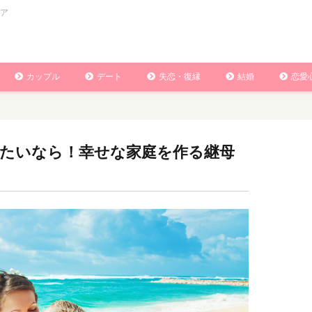
ア
カップル
デート
失恋・復縁
結婚
恋愛
たいなら！幸せな家庭を作る継母