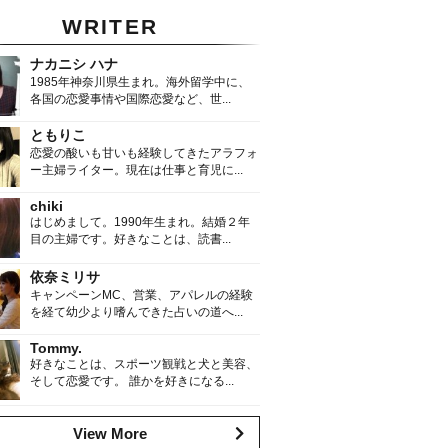
WRITER
ナカニシ ハナ
1985年神奈川県生まれ。海外留学中に、
各国の恋愛事情や国際恋愛など、世...
ともりこ
恋愛の酸いも甘いも経験してきたアラフォ
ー主婦ライター。現在は仕事と育児に...
chiki
はじめまして。1990年生まれ。結婚２年
目の主婦です。好きなことは、読書...
依奈ミリサ
キャンペーンMC、営業、アパレルの経験
を経て幼少より嗜んできた占いの道へ...
Tommy.
好きなことは、スポーツ観戦と犬と美容、
そして恋愛です。 誰かを好きになる...
View More