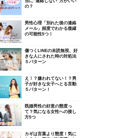
当に”連絡しない”方がいい
の？
男性心理「別れた後の連絡
メール」頻度でわかる復縁
の可能性5つ！
傷つくLINEの未読無視、好
きな人にされた時の対処法
５パターン
え！？嫌われてない！？男
子が好きな女子へとる言動
５パターン！
既婚男性の好意の態度っ
て？気になる女性への接し
方5つ
カギは言葉より態度！気に