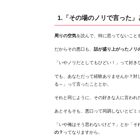
考
え
1.「その場のノリで言った」
る
2.
周りの空気
を読んで、特に思ってないこと
「照
れ
だからその悪口も、
話が盛り上がったノリ
隠
し
「いやノリだとしてもひどい！」って好き
で
でも、あなただって経験ありませんか？対
言
る～」って言ったこととか。
っ
た」
それと同じように、その好きな人に言われ
と
考
あとそもそも、悪口って同調しないとビミ
え
る
「いや俺はそう思わないけど？」とか「そ
の？
ってなりますから。
3.