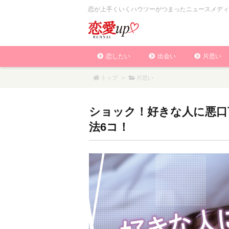
恋が上手くいくハウツーがつまったニュースメディ
恋したい
出会い
片思い
トップ
>
片思い
ショック！好きな人に悪口
法6コ！