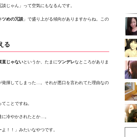
冗談じゃん」って空気にもなるんです。
キツめの冗談
」で盛り上がる傾向がありますからね。この
える
素直じゃない
というか、たまに
ツンデレ
なところがありま
が発揮してしまった…。それが悪口を言われてた理由なの
ってことですね。
達に冷やかされたとか…。
ーよ！！」みたいなやつです。