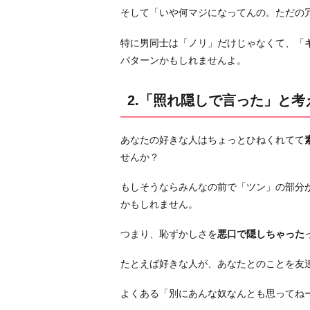
「自
そして「いや何マジになってんの。ただの
分
の
特に男同士は「ノリ」だけじゃなくて、「
こ
パターンかもしれませんよ。
と
を
2.「照れ隠しで言った」と考
観
察
あなたの好きな人はちょっとひねくれてて
し
せんか？
て
く
もしそうならみんなの前で「ツン」の部分
れ
かもしれません。
て
た」
つまり、恥ずかしさを
悪口で隠しちゃった
と
考
たとえば好きな人が、あなたとのことを友
え
よくある「別にあんな奴なんとも思ってね
る