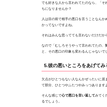
でも好きな人から言われてたのなら、「そ
い
ちになりませんか？
人
っ
人は目の前で相手の悪口を言うことなんか
て
かってないですよね。
知
る
それはみんな思ってても言わないだけだか
こ
なので「むしろそうやって言われてたの、
と
と、その悪口の印象も変わるんじゃないで
が
で
5.彼の悪いところをあげてみ
き
て
良
欠点がひとつもない人なんかぜったいに居
か
て部分、ひとつやふたつやみっつあります
っ
た」
そんな感じで
心で悪口を言い返して
みてく
と
るでしょう。
考