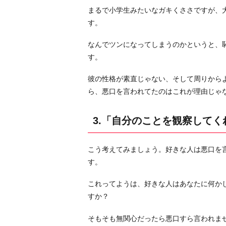
4.
まるで小学生みたいなガキくささですが、
「欠
す。
点
を
なんでツンになってしまうのかというと、
教
す。
え
彼の性格が素直じゃない、そして周りから
て
ら、悪口を言われてたのはこれが理由じゃ
貰
え
て
3.「自分のことを観察して
あ
り
こう考えてみましょう。好きな人は悪口を
が
す。
た
い」
これってようは、好きな人はあなたに何か
と
すか？
考
そもそも無関心だったら悪口すら言われま
え