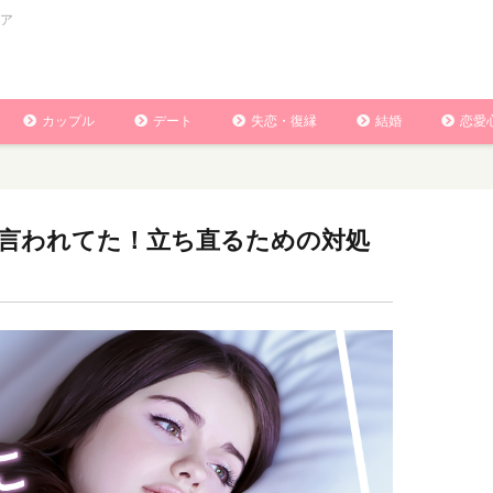
ア
カップル
デート
失恋・復縁
結婚
恋愛
言われてた！立ち直るための対処