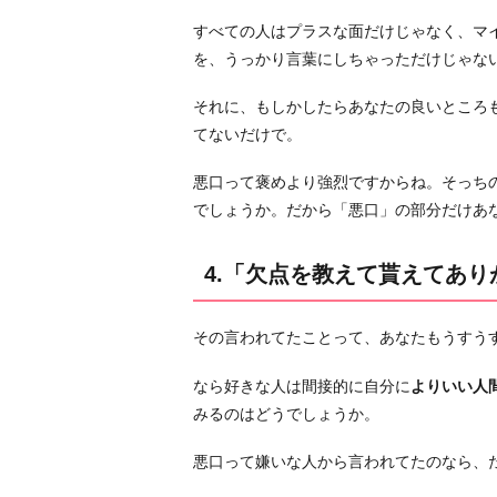
る
すべての人はプラスな面だけじゃなく、マ
5.
を、うっかり言葉にしちゃっただけじゃな
彼
の
それに、もしかしたらあなたの良いところ
悪
てないだけで。
い
悪口って褒めより強烈ですからね。そっち
と
でしょうか。だから「悪口」の部分だけあ
こ
ろ
を
4.「欠点を教えて貰えてあ
あ
げ
その言われてたことって、あなたもうすう
て
み
なら好きな人は間接的に自分に
よりいい人
る
みるのはどうでしょうか。
6.
悪口って嫌いな人から言われてたのなら、
「ひ
ど