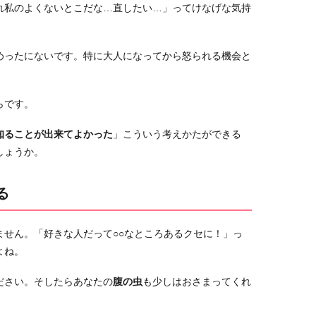
れ私のよくないとこだな…直したい…」ってけなげな気持
めったにないです。特に大人になってから怒られる機会と
らです。
知ることが出来てよかった
」こういう考えかたができる
しょうか。
る
ません。「好きな人だって○○なところあるクセに！」っ
よね。
ださい。そしたらあなたの
腹の虫
も少しはおさまってくれ