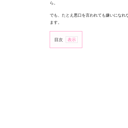
ら。
でも、たとえ悪口を言われても嫌いになれ
ます。
目次
1.
「そ
の
場
の
ノ
リ
で
言
っ
た」
と