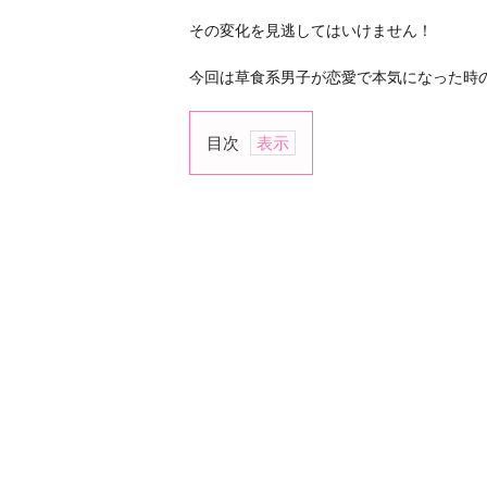
その変化を見逃してはいけません！
今回は草食系男子が恋愛で本気になった時
目次
1.
好
き
な
も
の
を
語
る
よ
う
に