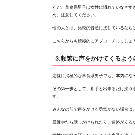
変
ただ、草食系男子は女性に慣れていなさす
化
め、注意してください。
に
気
他の人とは、比較的普通に接しているなら
づ
い
こちらからも積極的にアプローチしましょ
て
褒
3.頻繁に声をかけてくるよう
め
て
恋愛に消極的な草食系男子でも、
本気にな
く
れ
その第一歩として、相手と出来るだけ接点
る
す。
5.
遊
みんなの前で声をかける勇気がない場合は、
び
最近やたら話しかけられたり、連絡がくる
に
誘