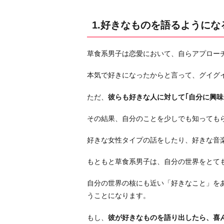
な
る
1.好きなものを語るようにな
2.
ギ
草食系男子は恋愛において、自らアプロー
ク
シ
本気で好きになったからと言って、グイグ
ャ
ク
ただ、
彼らも好きな人に対して｢自分に興味
す
その結果、自分のことを少しでも知っても
る
よ
好きな女性タイプの話をしたり、好きな音
う
に
もともと草食系男子は、自分の世界をとて
な
る
自分の世界の核にも近い「好きなこと」を
うことになります。
3.
頻
もし、
彼が好きなものを語り出したら、喜
繁