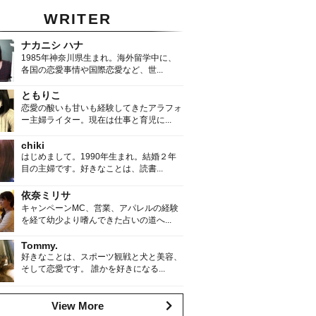
WRITER
ナカニシ ハナ
1985年神奈川県生まれ。海外留学中に、
各国の恋愛事情や国際恋愛など、世...
ともりこ
恋愛の酸いも甘いも経験してきたアラフォ
ー主婦ライター。現在は仕事と育児に...
chiki
はじめまして。1990年生まれ。結婚２年
目の主婦です。好きなことは、読書...
依奈ミリサ
キャンペーンMC、営業、アパレルの経験
を経て幼少より嗜んできた占いの道へ...
Tommy.
好きなことは、スポーツ観戦と犬と美容、
そして恋愛です。 誰かを好きになる...
View More