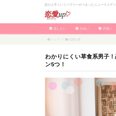
恋が上手くいくハウツーがつまったニュースメディ
恋したい
出会い
片思い
トップ
>
恋愛心理
わかりにくい草食系男子！
ン5つ！