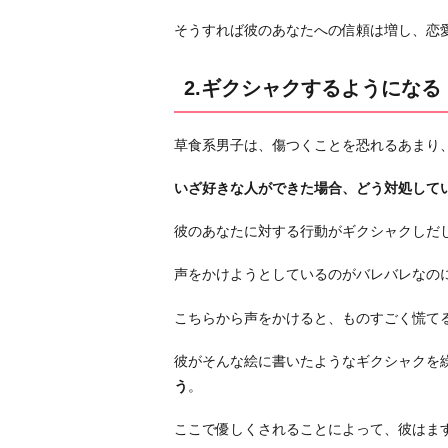
に
そうすれば彼のあなたへの信頼は増し、恋
声
を
2.ギクシャクするようになる
か
け
草食系男子は、傷つくことを恐れるあまり
て
く
いざ好きな人ができた場合、どう対処して
る
よ
彼のあなたに対する行動がギクシャクしだ
う
に
声をかけようとしているのがバレバレなの
な
こちらから声をかけると、ものすごく慌て
る
4.
彼がそんな絵に書いたようなギクシャクを
小
う
。
さ
な
ここで優しくされることによって、彼はま