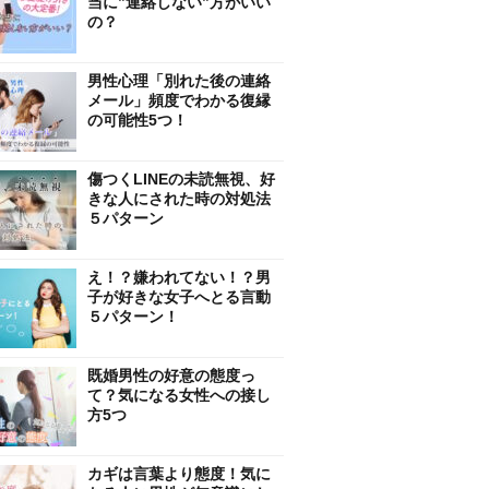
当に”連絡しない”方がいい
の？
男性心理「別れた後の連絡
メール」頻度でわかる復縁
の可能性5つ！
傷つくLINEの未読無視、好
きな人にされた時の対処法
５パターン
え！？嫌われてない！？男
子が好きな女子へとる言動
５パターン！
既婚男性の好意の態度っ
て？気になる女性への接し
方5つ
カギは言葉より態度！気に