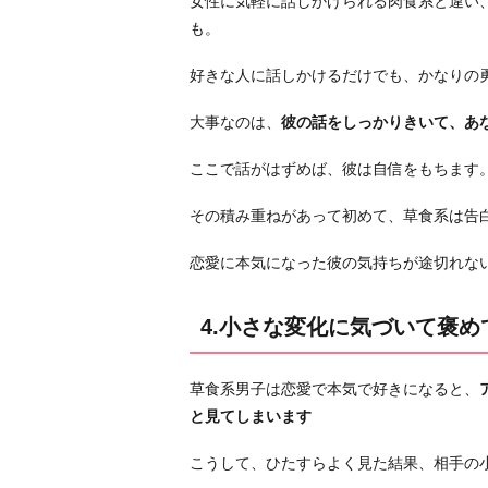
女性に気軽に話しかけられる肉食系と違い
う
も。
よ
う
好きな人に話しかけるだけでも、かなりの
に
な
大事なのは、
彼の話をしっかりきいて、あ
る
ここで話がはずめば、彼は自信をもちます
お
わ
その積み重ねがあって初めて、草食系は告
り
に
恋愛に本気になった彼の気持ちが途切れな
4.小さな変化に気づいて褒め
草食系男子は恋愛で本気で好きになると、
と見てしまいます
こうして、ひたすらよく見た結果、相手の