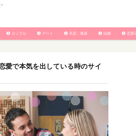
ア
カップル
デート
失恋・復縁
結婚
恋愛
恋愛で本気を出している時のサイ