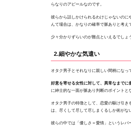
らなりのアピールなのです。
紳
士
彼らから話しかけられるわけじゃないのに
的
んて場合は、かなりの確率で脈ありと考えて
な
行
少々分かりずらいのが難点といえるでしょ
動
5.
2.細やかな気遣い
自
分
オタク男子とそれなりに親しい間柄になっ
の
好
好意を寄せる女性に対して、異常なまでに
き
に紳士的な一面が脈あり判断のポイントと
な
も
オタク男子の特徴として、恋愛の駆け引き
の
は、尽くして尽して尽しまくるしか術がな
に
つ
彼らの中では「優しさ＝愛情」というレパ
い