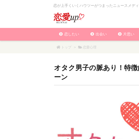
恋が上手くいくハウツーがつまったニュースメディ
恋したい
出会い
片思い
トップ
>
恋愛心理
オタク男子の脈あり！特徴
ーン