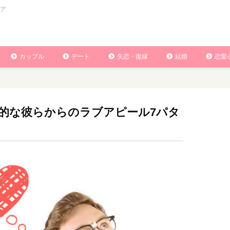
ア
カップル
デート
失恋・復縁
結婚
恋愛
的な彼らからのラブアピール7パタ