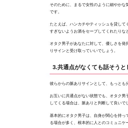
そのために、まるで女性のように細やかな
て
です。
語
る
たとえば、ハンカチやティッシュを貸して
6.
すぎないようお酒をセーブしてくれたりな
電
話・
オタク男子があなたに対して、優しさを発
メ
りサインと受け取っていいでしょう。
ー
ル・
3.共通点がなくても話そうと
L
I
彼らからの脈ありサインとして、もっとも
N
E
お互いに共通点がない状態でも、オタク男
が
してくる場合は、脈ありと判断して良いで
こ
ま
基本的にオタク男子は、自身が関心を持っ
め
る場合が多く、根本的に人とのコミュニケ