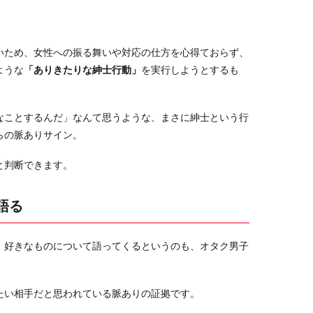
。
いため、女性への振る舞いや対応の仕方を心得ておらず、
ような
「ありきたりな紳士行動」
を実行しようとするも
なことするんだ」なんて思うような、まさに紳士という行
らの脈ありサイン。
と判断できます。
語る
、好きなものについて語ってくるというのも、オタク男子
たい相手だと思われている脈ありの証拠です。