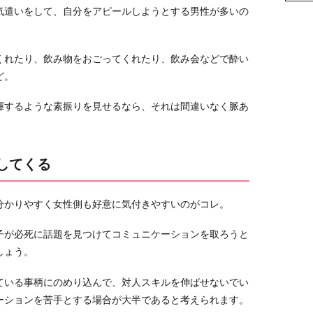
気遣いをして、自分をアピールしようとする男性が多いの
くれたり、飲み物をおごってくれたり、飲み会などで酔い
ど。
揮するような素振りを見せるなら、それは間違いなく脈あ
してくる
分かりやすく女性側も好意に気付きやすいのがコレ。
子が必死に話題を見つけてコミュニケーションを取ろうと
しょう。
ている事柄にのめり込んで、対人スキルを伸ばせないでい
ーションを苦手とする場合が大半であると考えられます。