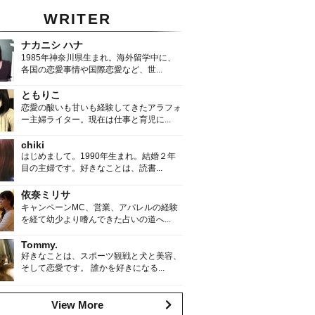
WRITER
ナカニシ ハナ
1985年神奈川県生まれ。海外留学中に、
各国の恋愛事情や国際恋愛など、世...
ともりこ
恋愛の酸いも甘いも経験してきたアラフォ
ー主婦ライター。現在は仕事と育児に...
chiki
はじめまして。1990年生まれ。結婚２年
目の主婦です。好きなことは、読書...
依奈ミリサ
キャンペーンMC、営業、アパレルの経験
を経て幼少より嗜んできた占いの道へ...
Tommy.
好きなことは、スポーツ観戦と犬と美容、
そして恋愛です。 誰かを好きになる...
View More