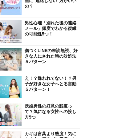
当に”連絡しない”方がいい
の？
男性心理「別れた後の連絡
メール」頻度でわかる復縁
の可能性5つ！
傷つくLINEの未読無視、好
きな人にされた時の対処法
５パターン
え！？嫌われてない！？男
子が好きな女子へとる言動
５パターン！
既婚男性の好意の態度っ
て？気になる女性への接し
方5つ
カギは言葉より態度！気に