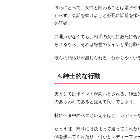
7.
彼らにとって、女性と関わることは緊張や
接
わらず、会話を続けようと必死に話題を振
触
の証拠。
は
上
共通点がなくても、相手の女性に必死に合
乗
られるなら、それは好意のサインと受け取
せ
お
彼らの頑張りが感じられる、分かりやすい
わ
り
4.紳士的な行動
に
男としてはポイントが高いとされる、紳士
のあらわれであると捉えて良いでしょう。
特にベタ中のベタといえるほど、レディー
たとえば、帰りには決まって送ってくれた
側を歩いてくれたり、何かとレディーファ