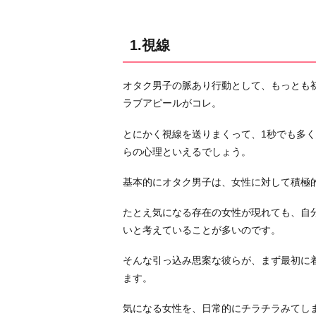
3.
共
通
1.視線
点
が
オタク男子の脈あり行動として、もっとも
な
ラブアピールがコレ。
く
て
とにかく視線を送りまくって、1秒でも多
も
らの心理といえるでしょう。
話
基本的にオタク男子は、女性に対して積極
そ
う
たとえ気になる存在の女性が現れても、自
と
いと考えていることが多いのです。
し
て
そんな引っ込み思案な彼らが、まず最初に
く
ます。
る
気になる女性を、日常的にチラチラみてし
4.