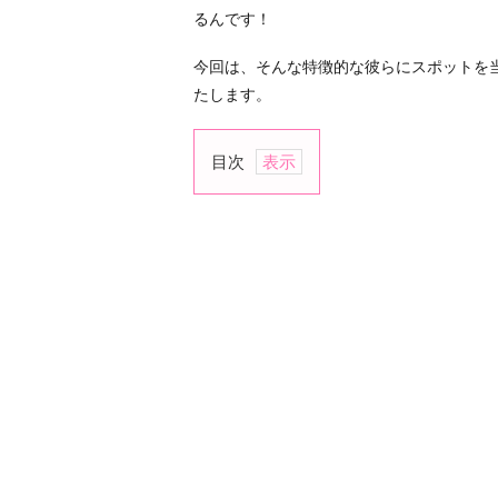
るんです！
今回は、そんな特徴的な彼らにスポットを
たします。
目次
1.
視
線
2.
細
や
か
な
気
遣
い