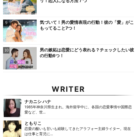
リ！恋人になる方法７つ
気づいて！男の愛情表現の行動！彼の「愛」がこ
もってること7つ！
男の嫉妬は恋愛にどう表れる？チェックしたい彼
の行動6つ！
WRITER
ナカニシ ハナ
1985年神奈川県生まれ。海外留学中に、各国の恋愛事情や国際恋
愛など、世...
ともりこ
恋愛の酸いも甘いも経験してきたアラフォー主婦ライター。現在
は仕事と育児に...