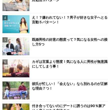
え！？嫌われてない！？男子が好きな女子へとる
言動５パターン！
既婚男性の好意の態度って？気になる女性への接
し方5つ
カギは言葉より態度！気になる人に男性が無意識
にしてしまう事！
彼氏が忙しい！「会えない」なら別れるのが正解
な理由７つ！
付き合ってないのにデートに誘うのは90％脈ア