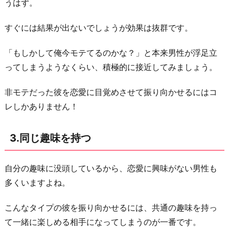
うはず。
7.
彼
すぐには結果が出ないでしょうが効果は抜群です。
の
心
「もしかして俺今モテてるのかな？」と本来男性が浮足立
境
ってしまうようなくらい、積極的に接近してみましょう。
の
変
非モテだった彼を恋愛に目覚めさせて振り向かせるにはコ
化
レしかありません！
に
敏
3.同じ趣味を持つ
感
に
自分の趣味に没頭しているから、恋愛に興味がない男性も
な
多くいますよね。
る
こんなタイプの彼を振り向かせるには、共通の趣味を持っ
お
て一緒に楽しめる相手になってしまうのが一番です。
わ