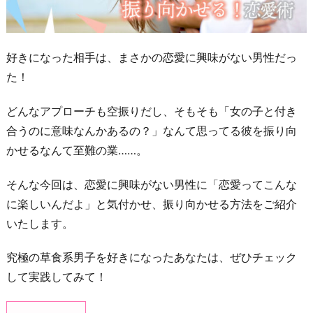
好きになった相手は、まさかの恋愛に興味がない男性だっ
た！
どんなアプローチも空振りだし、そもそも「女の子と付き
合うのに意味なんかあるの？」なんて思ってる彼を振り向
かせるなんて至難の業……。
そんな今回は、恋愛に興味がない男性に「恋愛ってこんな
に楽しいんだよ」と気付かせ、振り向かせる方法をご紹介
いたします。
究極の草食系男子を好きになったあなたは、ぜひチェック
して実践してみて！