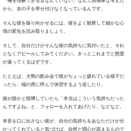
「俺を理解できる女なんていない」なんて高飛車な考えだ
から、女の子を寄せ付けなくなっているんです。
そんな彼を振り向かせるには、彼をよく観察して細かな心
境の変化を読み取りましょう。
そして、自分だけがそんな彼の気持ちに気付いたと、それ
となくアピールしてみてください。きっとこれまでと態度
が違ってくるはずです。
たとえば、大勢の飲み会で彼がちょっと疲れている様子だ
ったら、端の席に呼んで休憩するよう促したり。
彼が誰かと喧嘩していたら「本当はこういう気持ちだった
んですよね」と、フォローを入れてあげたり。などなど。
本音を口に出さない彼が、自分の気持ちをあなただけが分
かってくれていると気づけば、自然と関心が高まるもので