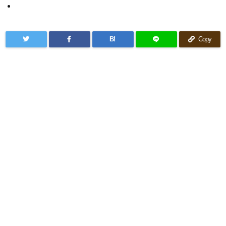
B!
Copy