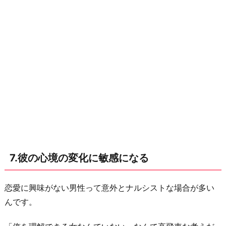
7.彼の心境の変化に敏感になる
恋愛に興味がない男性って意外とナルシストな場合が多い
んです。