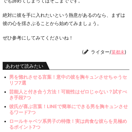
でも諦めてしまってはそこまでです。
絶対に彼を手に入れたいという熱意があるのなら、まずは
彼の心を揺さぶることから始めてみましょう。
ぜひ参考にしてみてくださいね！
(
ライター/
)
菜都未
あわせて読みたい
男を惚れさせる言葉！意中の彼を胸キュンさせちゃうセ
リフ7選
芸能人と付き合う方法！可能性はゼロじゃない？試すべ
き手段7つ
彼氏が喜ぶ言葉！LINEで簡単にできる男を胸キュンさせ
るワード7つ
ロールキャベツ系男子の特徴！実は肉食な彼らを見極め
るポイント7つ