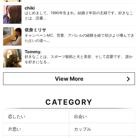
chiki
はじめまして。1990年生まれ。結婚２年目の主婦です。好きなこ
とは、読書...
依奈ミリサ
キャンペーンMC、営業、アパレルの経験を経て幼少より嗜んでき
た占いの道へ...
Tommy.
好きなことは、スポーツ観戦と犬と美容、そして恋愛です。 誰か
を好きになる...
View More
CATEGORY
恋したい
出会い
片思い
カップル