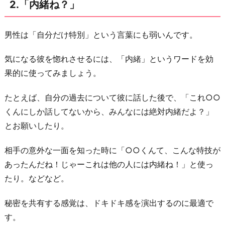
「大
2.「内緒ね？」
好
き」
男性は「自分だけ特別」という言葉にも弱いんです。
お
気になる彼を惚れさせるには、「内緒」というワードを効
わ
果的に使ってみましょう。
り
に
たとえば、自分の過去について彼に話した後で、「これ○○
くんにしか話してないから、みんなには絶対内緒だよ？」
とお願いしたり。
相手の意外な一面を知った時に「○○くんて、こんな特技が
あったんだね！じゃーこれは他の人には内緒ね！」と使っ
たり。などなど。
秘密を共有する感覚は、ドキドキ感を演出するのに最適で
す。