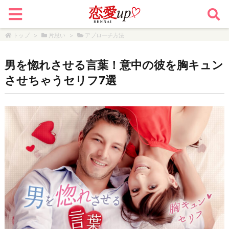
トップ
>
片思い
>
アプローチ方法
男を惚れさせる言葉！意中の彼を胸キュン
させちゃうセリフ7選