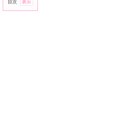
目次
1.
「ハ
マ
っ
ち
ゃ
う
か
も」
2.
「内
緒
ね？」
3.
「こ