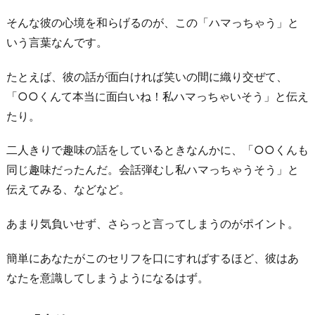
く
そんな彼の心境を和らげるのが、この「ハマっちゃう」と
な
いう言葉なんです。
っ
ち
たとえば、彼の話が面白ければ笑いの間に織り交ぜて、
ゃ
「○○くんて本当に面白いね！私ハマっちゃいそう」と伝え
っ
たり。
た」
二人きりで趣味の話をしているときなんかに、「○○くんも
6.
同じ趣味だったんだ。会話弾むし私ハマっちゃうそう」と
「尊
伝えてみる、などなど。
敬
し
あまり気負いせず、さらっと言ってしまうのがポイント。
ち
ゃ
簡単にあなたがこのセリフを口にすればするほど、彼はあ
う」
なたを意識してしまうようになるはず。
7.