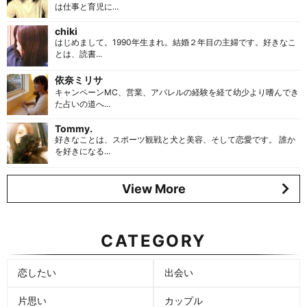
は仕事と育児に...
chiki
はじめまして。1990年生まれ。結婚２年目の主婦です。好きなこ
とは、読書...
依奈ミリサ
キャンペーンMC、営業、アパレルの経験を経て幼少より嗜んでき
た占いの道へ...
Tommy.
好きなことは、スポーツ観戦と犬と美容、そして恋愛です。 誰か
を好きになる...
View More
CATEGORY
恋したい
出会い
片思い
カップル