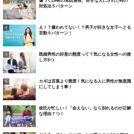
傷つくLINEの未読無視、好きな人にされた時の
対処法５パターン
え！？嫌われてない！？男子が好きな女子へとる
言動５パターン！
既婚男性の好意の態度って？気になる女性への接
し方5つ
カギは言葉より態度！気になる人に男性が無意識
にしてしまう事！
彼氏が忙しい！「会えない」なら別れるのが正解
な理由７つ！