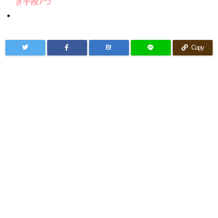
き手段7つ
B!
Copy