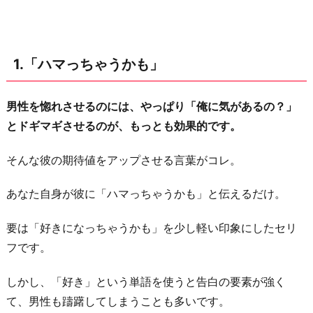
っ
ち
来
1.「ハマっちゃうかも」
て」
4.
男性を惚れさせるのには、やっぱり「俺に気があるの？」
「く
とドギマギさせるのが、もっとも効果的です。
っ
つ
そんな彼の期待値をアップさせる言葉がコレ。
い
て
あなた自身が彼に「ハマっちゃうかも」と伝えるだけ。
い
要は「好きになっちゃうかも」を少し軽い印象にしたセリ
い？」
フです。
5.
「会
しかし、「好き」という単語を使うと告白の要素が強く
い
て、男性も躊躇してしまうことも多いです。
た