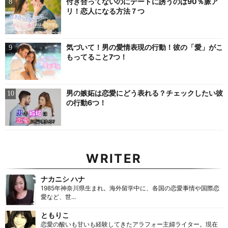
付き合ってないのにデートに誘うのは90％脈ア
リ！恋人になる方法７つ
気づいて！男の愛情表現の行動！彼の「愛」がこ
もってること7つ！
男の嫉妬は恋愛にどう表れる？チェックしたい彼
の行動6つ！
WRITER
ナカニシ ハナ
1985年神奈川県生まれ。海外留学中に、各国の恋愛事情や国際恋
愛など、世...
ともりこ
恋愛の酸いも甘いも経験してきたアラフォー主婦ライター。現在