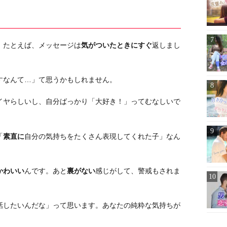
。たとえば、メッセージは
気がついたときにすぐ
返しまし
すなんて…」て思うかもしれません。
イヤらしいし、自分ばっかり「大好き！」ってむなしいで
「
素直に
自分の気持ちをたくさん表現してくれた子」なん
かわいい
んです。あと
裏がない
感じがして、警戒もされま
話したいんだな」って思います。あなたの純粋な気持ちが