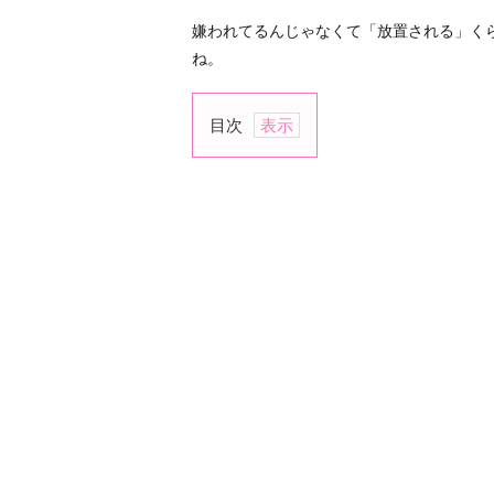
嫌われてるんじゃなくて「放置される」く
ね。
目次
1.
素
直
に
好
意
を
見
せ
る
2.
彼
の