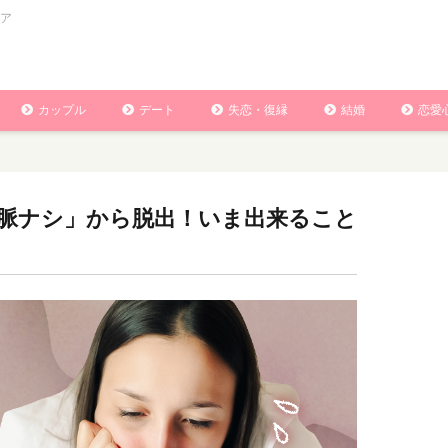
ア
カップル
デート
失恋・復縁
結婚
恋愛
脈ナシ」から脱出！いま出来ること