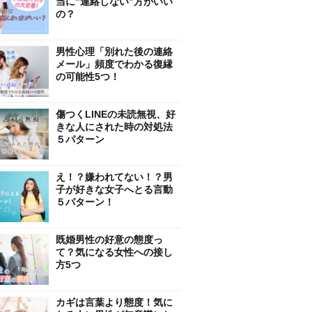
当に”連絡しない”方がいい
の？
男性心理「別れた後の連絡
メール」頻度でわかる復縁
の可能性5つ！
傷つくLINEの未読無視、好
きな人にされた時の対処法
５パターン
え！？嫌われてない！？男
子が好きな女子へとる言動
５パターン！
既婚男性の好意の態度っ
て？気になる女性への接し
方5つ
カギは言葉より態度！気に