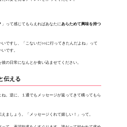
？
」って感じてもらえればあなたに
あらためて興味を持つ
いいですし、「こないだ○○に行ってきたんだよね」って
いいです。
を彼の日常になんとか食い込ませてください。
と伝える
よね。逆に、１通でもメッセージが返ってきて構ってもら
伝えましょう。「メッセージくれて嬉しい！」って。
在って、承認欲求をくすぐります。誰だって好かれて求め