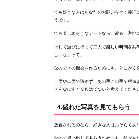
い」
でも好きな人はあなたのお願いをきく義理
と
うです。
伝
え
でも楽しめそうなデートなら、彼も「遊び
る
6.
そして遊びに行って二人で
楽しい時間を共
自
しいな」って。
分
なのでその機会を作るためにも、とにかく
の
毎
一度や二度で諦めず、あの手この手で根気
日
そんなにすぐＯＫはでないと考えてくださ
を
充
4.盛れた写真を見てもらう
実
さ
せ
放置されるのなら、好きな人はおそらくあ
る
なので
思い出してもらう
ためにも、彼があ