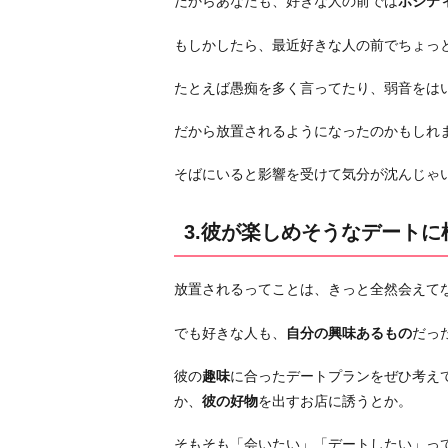
だからあなたも、好きな人の前では
ポジテ
写
真
もしかしたら、最近好きな人の前でちょっ
を
見
たとえば愚痴を多く言ってたり、弱音をは
て
だから放置されるようになったのかもしれ
も
ら
そばにいると影響を受けて気分が沈んじゃ
う
5.
3.彼が楽しめそうなデートに
構
っ
て
放置されるってことは、きっと全然会えて
く
でも好きな人も、
自分の興味あるもの
だっ
れ
た
彼の
趣味
に合ったデートプランをぜひ考え
ら
か、
彼の好物
を出すお店に誘うとか。
「嬉
し
そもそも「会いたい」「デートしたい」っ