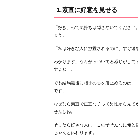
気
1.素直に好意を見せる
分
が
「好き」って気持ちは隠さないでください
よ
ょう。
く
な
「私は好きな人に放置されるのに、すぐ返
る
言
わかります。なんがっついてる感じがして
葉
すよね…。
を
でも結局最後に相手の心を射止めるのは、
使
です。
う
3.
なぜなら素直で正直な子って男性から見て
彼
せんしね。
が
楽
そしたら好きな人は「この子そんなに俺と
し
ちゃんと伝わります。