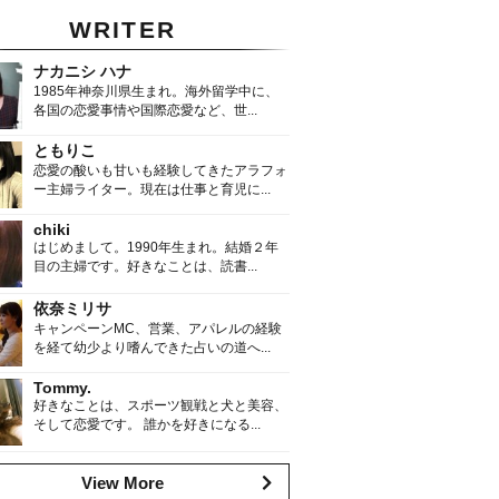
WRITER
ナカニシ ハナ
1985年神奈川県生まれ。海外留学中に、
各国の恋愛事情や国際恋愛など、世...
ともりこ
恋愛の酸いも甘いも経験してきたアラフォ
ー主婦ライター。現在は仕事と育児に...
chiki
はじめまして。1990年生まれ。結婚２年
目の主婦です。好きなことは、読書...
依奈ミリサ
キャンペーンMC、営業、アパレルの経験
を経て幼少より嗜んできた占いの道へ...
Tommy.
好きなことは、スポーツ観戦と犬と美容、
そして恋愛です。 誰かを好きになる...
View More