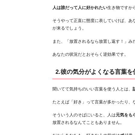
め
人は誰だって人に好かれたい
生き物ですか
そ
う
そうやって正直に態度に表していけば、あ
な
が来るでしょう。
デ
ー
また、「放置されるなら放置し返す！」み
ト
に
あなたの状況だとおそらく逆効果です。
根
気
2.彼の気分がよくなる言葉を
よ
く
聞いてて気持ちのいい言葉を使う人とは、
誘
う
たとえば「好き」って言葉が多かったり、
4.
そういう人のそばにいると、人は
元気をも
盛
放置されるなんてこともありません。
れ
た