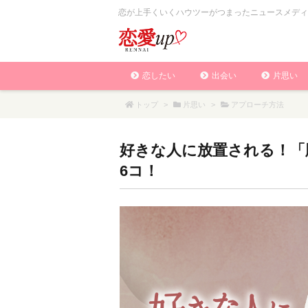
恋が上手くいくハウツーがつまったニュースメディ
恋したい
出会い
片思い
トップ
>
片思い
>
アプローチ方法
好きな人に放置される！「
6コ！