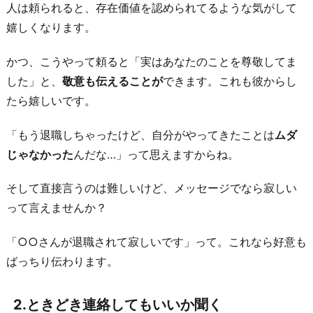
も
人は頼られると、存在価値を認められてるような気がして
交
嬉しくなります。
え
かつ、こうやって頼ると「実はあなたのことを尊敬してま
た
した」と、
敬意も伝えることが
できます。これも彼からし
飲
たら嬉しいです。
み
会
「もう退職しちゃったけど、自分がやってきたことは
ムダ
を
じゃなかった
んだな…」って思えますからね。
提
案
そして直接言うのは難しいけど、メッセージでなら寂しい
す
って言えませんか？
る
「○○さんが退職されて寂しいです」って。これなら好意も
4.
ばっちり伝わります。
彼
が
好
2.ときどき連絡してもいいか聞く