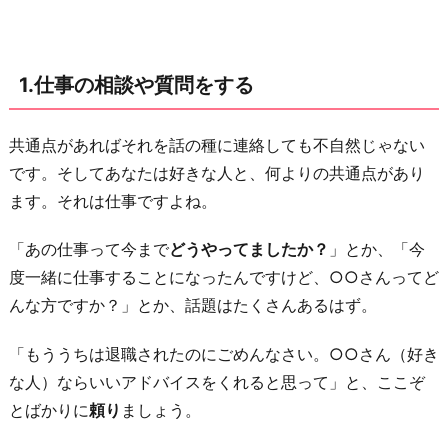
ど
き
連
1.仕事の相談や質問をする
絡
し
て
共通点があればそれを話の種に連絡しても不自然じゃない
も
です。そしてあなたは好きな人と、何よりの共通点があり
い
ます。それは仕事ですよね。
い
「あの仕事って今まで
どうやってましたか？
」とか、「今
か
度一緒に仕事することになったんですけど、○○さんってど
聞
んな方ですか？」とか、話題はたくさんあるはず。
く
3.
「もううちは退職されたのにごめんなさい。○○さん（好き
他
な人）ならいいアドバイスをくれると思って」と、ここぞ
の
とばかりに
頼り
ましょう。
人