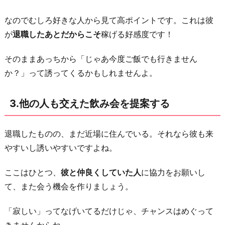
度
なのでむしろ好きな人から見て高ポイントです。これは彼
近
が
退職したあとだからこそ
稼げる好感度です！
く
に
そのままあっちから「じゃあ今度ご飯でも行きません
行
か？」って誘ってくるかもしれませんよ。
く
の
3.他の人も交えた飲み会を提案する
で」
を
退職したものの、まだ近場に住んでいる。それなら彼も来
理
やすいし誘いやすいですよね。
由
に
ここはひとつ、
彼と仲良くしていた人
に協力をお願いし
し
て、また会う機会を作りましょう。
て
会
「寂しい」ってなげいてるだけじゃ、チャンスはめぐって
い
きませんからね。