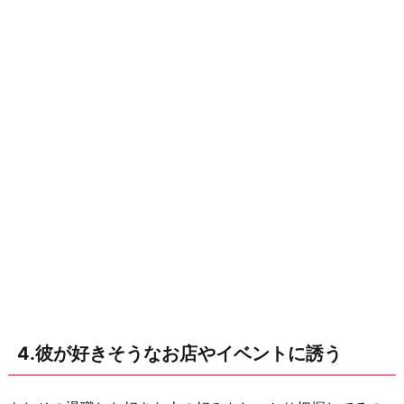
伝
え
る
お
わ
り
に
4.彼が好きそうなお店やイベントに誘う