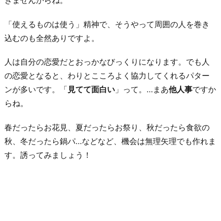
に
行
「使えるものは使う」精神で、そうやって周囲の人を巻き
く
込むのも全然ありですよ。
6.
人は自分の恋愛だとおっかなびっくりになります。でも人
メ
の恋愛となると、わりとこころよく協力してくれるパター
ッ
ンが多いです。「
見てて面白い
」って。…まあ
他人事
ですか
セ
らね。
ー
ジ
春だったらお花見、夏だったらお祭り、秋だったら食欲の
で
秋、冬だったら鍋パ…などなど、機会は無理矢理でも作れま
今
す。誘ってみましょう！
の
気
持
ち
を