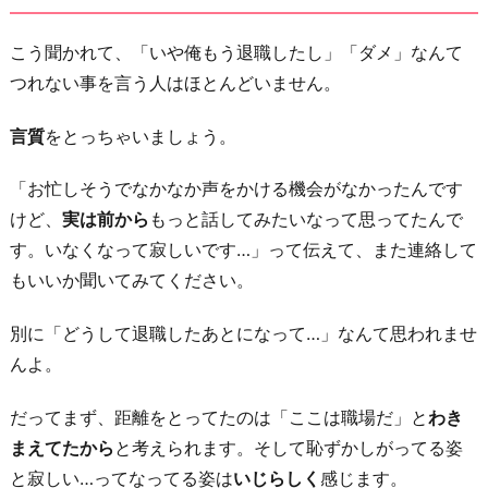
き
そ
こう聞かれて、「いや俺もう退職したし」「ダメ」なんて
う
つれない事を言う人はほとんどいません。
な
お
言質
をとっちゃいましょう。
店
「お忙しそうでなかなか声をかける機会がなかったんです
や
けど、
実は前から
もっと話してみたいなって思ってたんで
イ
す。いなくなって寂しいです…」って伝えて、また連絡して
ベ
もいいか聞いてみてください。
ン
ト
別に「どうして退職したあとになって…」なんて思われませ
に
んよ。
誘
う
だってまず、距離をとってたのは「ここは職場だ」と
わき
5.
まえてたから
と考えられます。そして恥ずかしがってる姿
「今
と寂しい…ってなってる姿は
いじらしく
感じます。