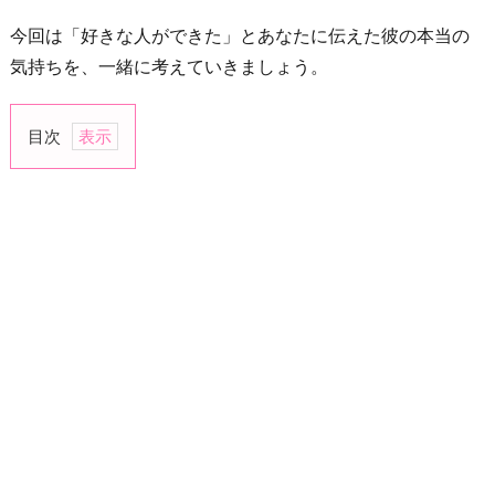
今回は「好きな人ができた」とあなたに伝えた彼の本当の
気持ちを、一緒に考えていきましょう。
目次
1.
好
き
な
人
が
で
き
て、
も
う