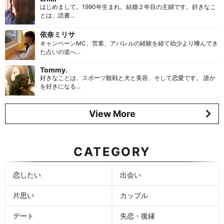
はじめまして。1990年生まれ。結婚２年目の主婦です。好きなこ
とは、読書...
依奈ミリサ
キャンペーンMC、営業、アパレルの経験を経て幼少より嗜んでき
た占いの道へ...
Tommy.
好きなことは、スポーツ観戦と犬と美容、そして恋愛です。 誰か
を好きになる...
View More
CATEGORY
恋したい
出会い
片思い
カップル
デート
失恋・復縁