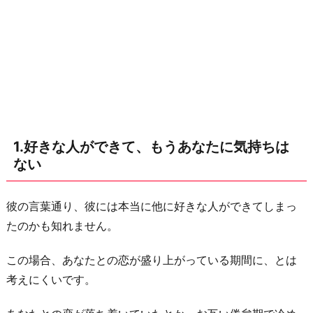
あ
な
た
に
気
持
ち
1.好きな人ができて、もうあなたに気持ちは
は
ない
な
い
彼の言葉通り、彼には本当に他に好きな人ができてしまっ
2.
たのかも知れません。
実
は
この場合、あなたとの恋が盛り上がっている期間に、とは
ま
考えにくいです。
だ
気