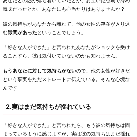
あなたとの恋が落ち着いていたとか、お互い倦怠期で冷め
持
気味だったとか、あなたにも心当たりはありませんか？
ち
が
彼の気持ちがあなたから離れて、他の女性の存在が入り込
揺
む
隙間があった
ということでしょう。
れ
「好きな人ができた」と言われたあなたがショックを受け
て
ることすら、彼は気付いていないのかも知れません。
い
る
もうあなたに対して気持ちがない
ので、他の女性が好きだ
3.
という事実をただストレートに伝えている。そんな心境な
本
んです。
当
は
2.実はまだ気持ちが揺れている
あ
な
「好きな人ができた」と言われたら、もう彼の気持ちは固
た
まっているように感じますが、実は彼の気持ちはまだ揺れ
の