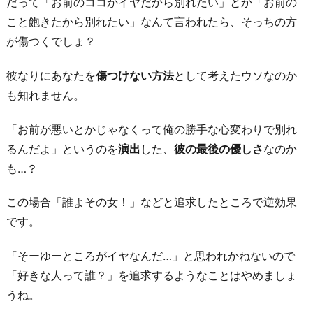
く
だって「お前のココがイヤだから別れたい」とか「お前の
な
こと飽きたから別れたい」なんて言われたら、そっちの方
い
が傷つくでしょ？
と
彼なりにあなたを
傷つけない方法
として考えたウソなのか
言
も知れません。
っ
て
「お前が悪いとかじゃなくって俺の勝手な心変わりで別れ
欲
るんだよ」というのを
演出
した、
彼の最後の優しさ
なのか
し
も…？
い
お
この場合「誰よその女！」などと追求したところで逆効果
わ
です。
り
「そーゆーところがイヤなんだ…」と思われかねないので
に
「好きな人って誰？」を追求するようなことはやめましょ
うね。