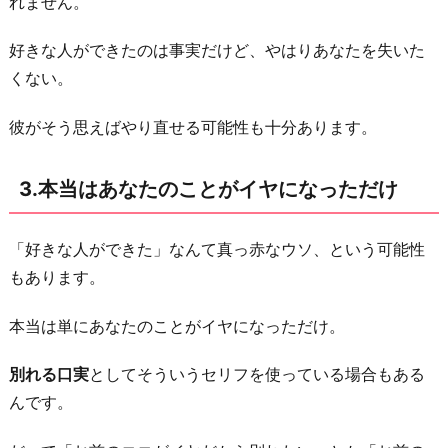
れません。
て
好きな人ができたのは事実だけど、やはりあなたを失いた
あ
くない。
な
た
彼がそう思えばやり直せる可能性も十分あります。
を
諦
3.本当はあなたのことがイヤになっただけ
め
さ
「好きな人ができた」なんて真っ赤なウソ、という可能性
せ
もあります。
た
い
本当は単にあなたのことがイヤになっただけ。
5.
別
別れる口実
としてそういうセリフを使っている場合もある
れ
んです。
た