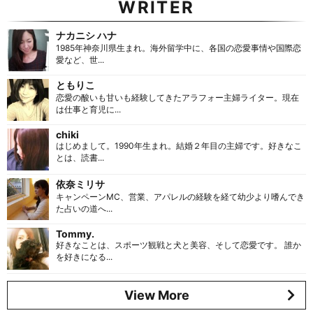
WRITER
ナカニシ ハナ
1985年神奈川県生まれ。海外留学中に、各国の恋愛事情や国際恋
愛など、世...
ともりこ
恋愛の酸いも甘いも経験してきたアラフォー主婦ライター。現在
は仕事と育児に...
chiki
はじめまして。1990年生まれ。結婚２年目の主婦です。好きなこ
とは、読書...
依奈ミリサ
キャンペーンMC、営業、アパレルの経験を経て幼少より嗜んでき
た占いの道へ...
Tommy.
好きなことは、スポーツ観戦と犬と美容、そして恋愛です。 誰か
を好きになる...
View More