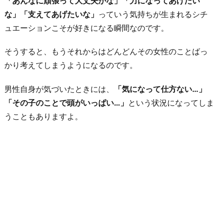
「あんなに頑張って大丈夫かな」「力になってあげたい
熱
な」「支えてあげたいな」
っていう気持ちが生まれるシチ
心
ュエーションこそが好きになる瞬間なのです。
に
悩
そうすると、もうそれからはどんどんその女性のことばっ
み
かり考えてしまうようになるのです。
を
聞
男性自身が気づいたときには、
「気になって仕方ない…」
い
「その子のことで頭がいっぱい…」
という状況になってしま
て
うこともありますよ。
く
れ
た
と
き
8.
ジ