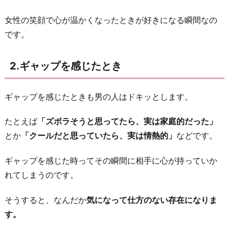
4.
女性の笑顔で心が温かくなったときが好きになる瞬間なの
イ
です。
メ
チ
2.ギャップを感じたとき
ェ
ン
し
ギャップを感じたときも男の人はドキッとします。
た
たとえば
「ズボラそうと思ってたら、実は家庭的だった」
と
とか
「クールだと思っていたら、実は情熱的」
などです。
き
5.
ギャップを感じた時ってその瞬間に相手に心が持っていか
相
れてしまうのです。
手
の
そうすると、なんだか
気になって仕方のない存在になりま
好
す。
意