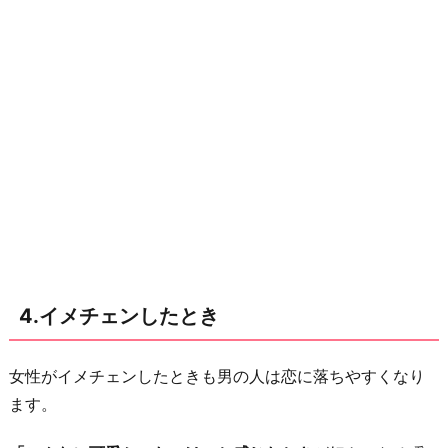
ェ
ラ
シ
ー
を
感
じ
た
と
き
お
4.イメチェンしたとき
わ
り
に
女性がイメチェンしたときも男の人は恋に落ちやすくなり
ます。