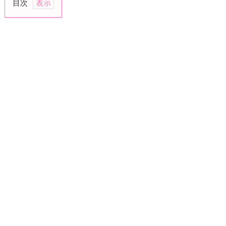
目次
1.
笑
顔
を
見
た
と
き
2.
ギ
ャ
ッ
プ
を
感