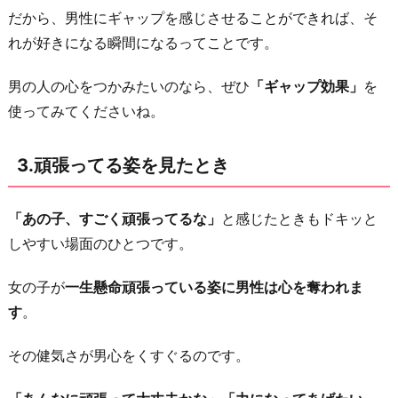
だから、男性にギャップを感じさせることができれば、そ
を
れが好きになる瞬間になるってことです。
感
じ
男の人の心をつかみたいのなら、ぜひ
「ギャップ効果」
を
た
使ってみてくださいね。
と
き
3.頑張ってる姿を見たとき
6.
褒
「あの子、すごく頑張ってるな」
と感じたときもドキッと
め
しやすい場面のひとつです。
ら
れ
女の子が
一生懸命頑張っている姿に男性は心を奪われま
た
す
。
と
き
その健気さが男心をくすぐるのです。
7.