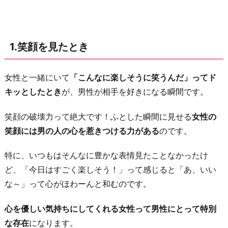
じ
た
と
1.笑顔を見たとき
き
3.
女性と一緒にいて
「こんなに楽しそうに笑うんだ」ってド
頑
キッとしたとき
が、男性が相手を好きになる瞬間です。
張
っ
笑顔の破壊力って絶大です！ふとした瞬間に見せる
女性の
て
笑顔には男の人の心を惹きつける力がある
のです。
る
姿
特に、いつもはそんなに豊かな表情見たことなかったけ
を
ど、「今日はすごく楽しそう！」って感じると「あ、いい
見
な～」って心がほわーんと和むのです。
た
と
心を優しい気持ちにしてくれる女性って男性にとって特別
き
な存在
になります。