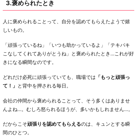
3.褒められたとき
き
6.
人に褒められることって、自分を認めてもらえたようで嬉
失
しいもの。
敗
を
「頑張っているね」「いつも助かっているよ」「テキパキ
励
こなしてくれてありがとうね」と褒められたとき…これが好
ま
きになる瞬間なのです。
し
て
どれだけ必死に頑張っていても、職場では
「もっと頑張っ
く
て！」
と背中を押される毎日。
れ
た
会社の仲間から褒められることって、そう多くはありませ
と
んよね…。むしろ怒られるほうが、多いかもしれません…。
き
だからこそ
頑張りを認めてもらえる
のは、キュンとする瞬
お
間のひとつ。
わ