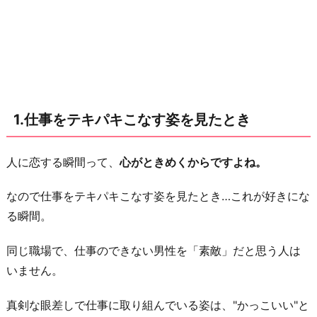
見
た
と
き
2.
1.仕事をテキパキこなす姿を見たとき
フ
ォ
ロ
人に恋する瞬間って、
心がときめくからですよね。
ー
なので仕事をテキパキこなす姿を見たとき…これが好きにな
し
る瞬間。
て
く
同じ職場で、仕事のできない男性を「素敵」だと思う人は
れ
いません。
た
と
真剣な眼差しで仕事に取り組んでいる姿は、"かっこいい"と