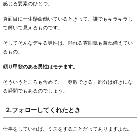
き
感じる要素のひとつ。
3.
真面目に一生懸命働いているときって、誰でもキラキラし
褒
て輝いて見えるものです。
め
ら
そしてそんなデキる男性は、頼れる雰囲気も兼ね備えてい
れ
るもの。
た
と
頼り甲斐のある男性はモテます。
き
そういうところも含めて、「尊敬できる」部分は好きにな
4.
る瞬間でもあるのでしょう。
無
邪
気
2.フォローしてくれたとき
な
笑
仕事をしていれば、ミスをすることだってありますよね。
顔