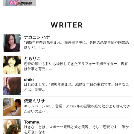
WRITER
ナカニシ ハナ
1985年神奈川県生まれ。海外留学中に、各国の恋愛事情や国際恋
愛など、世...
ともりこ
恋愛の酸いも甘いも経験してきたアラフォー主婦ライター。現在
は仕事と育児に...
chiki
はじめまして。1990年生まれ。結婚２年目の主婦です。好きなこ
とは、読書...
依奈ミリサ
キャンペーンMC、営業、アパレルの経験を経て幼少より嗜んでき
た占いの道へ...
Tommy.
好きなことは、スポーツ観戦と犬と美容、そして恋愛です。 誰か
を好きになる...