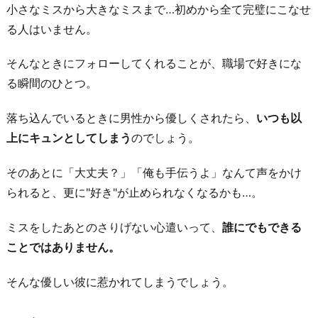
を
小さなミスから大きなミスまで…初めから全て完璧にこなせ
見
る人はいません。
た
そんなときにフォローしてくれることが、職場で好きにな
と
る瞬間のひとつ。
き
5.
落ち込んでいるときに男性から優しくされたら、
いつも以
相
上にキュンとしてしまう
のでしょう。
談
に
そのあとに「大丈夫？」「俺も手伝うよ」なんて声をかけ
乗
られると、更に"好き"が止められなくなるかも…。
っ
ミスをしたあとのさりげない心遣いって、
誰にでもできる
て
ことではありません。
く
れ
そんな優しい彼に惹かれてしまうでしょう。
た
と