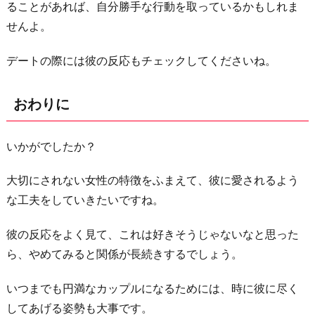
ることがあれば、自分勝手な行動を取っているかもしれま
せんよ。
デートの際には彼の反応もチェックしてくださいね。
おわりに
いかがでしたか？
大切にされない女性の特徴をふまえて、彼に愛されるよう
な工夫をしていきたいですね。
彼の反応をよく見て、これは好きそうじゃないなと思った
ら、やめてみると関係が長続きするでしょう。
いつまでも円満なカップルになるためには、時に彼に尽く
してあげる姿勢も大事です。