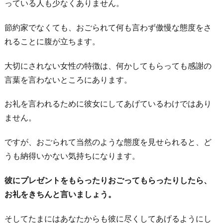
っている人も少なくありません。
節約家でなくても、おごられて何も言わず傲慢な態度をさ
れることに腹が立ちます。
大切にされない女性の特徴は、何かしてもらっても感謝の
言葉を言わないところにあります。
お礼を言われるために彼女にしてあげているわけではあり
ません。
ですが、おごられて当然のような態度を見せられると、ど
うも納得いかない気持ちになります。
彼にプレゼントをもらったりおごってもらったりしたら、
お礼をきちんと言いましょう。
そしてたまにはあなたからも彼に尽くしてあげるようにし