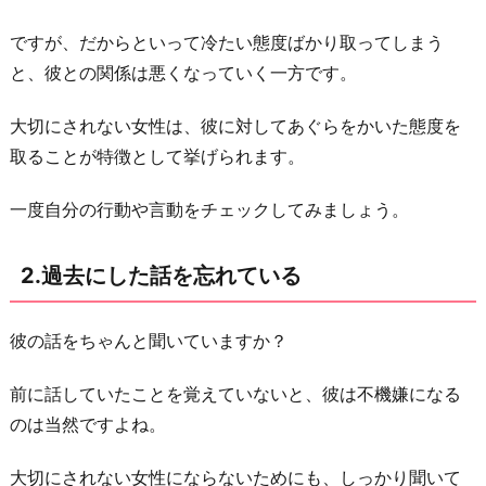
を
ですが、だからといって冷たい態度ばかり取ってしまう
当
と、彼との関係は悪くなっていく一方です。
然
と
大切にされない女性は、彼に対してあぐらをかいた態度を
思
取ることが特徴として挙げられます。
っ
て
一度自分の行動や言動をチェックしてみましょう。
い
る
2.過去にした話を忘れている
4.
イ
彼の話をちゃんと聞いていますか？
ベ
ン
前に話していたことを覚えていないと、彼は不機嫌になる
ト
のは当然ですよね。
を
大切にされない女性にならないためにも、しっかり聞いて
な