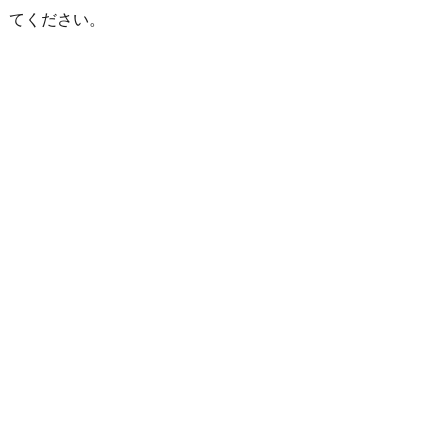
てください。