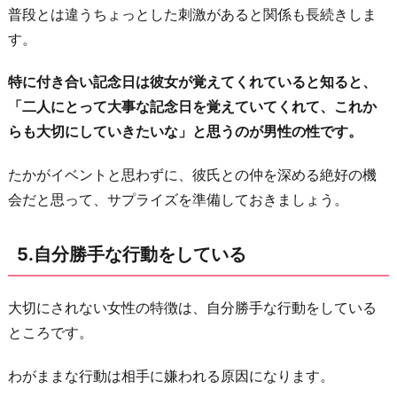
普段とは違うちょっとした刺激があると関係も長続きしま
す。
特に付き合い記念日は彼女が覚えてくれていると知ると、
「二人にとって大事な記念日を覚えていてくれて、これか
らも大切にしていきたいな」と思うのが男性の性です。
たかがイベントと思わずに、彼氏との仲を深める絶好の機
会だと思って、サプライズを準備しておきましょう。
5.自分勝手な行動をしている
大切にされない女性の特徴は、自分勝手な行動をしている
ところです。
わがままな行動は相手に嫌われる原因になります。