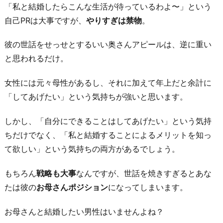
「私と結婚したらこんな生活が待っているわよ〜」という
り
自己PRは大事ですが、
やりすぎは禁物
。
を
入
彼の世話をせっせとするいい奥さんアピールは、逆に重い
れ
と思われるだけ。
ま
く
女性には元々母性があるし、それに加えて年上だと余計に
る
「してあげたい」という気持ちが強いと思います。
6.
しかし、「自分にできることはしてあげたい」という気持
年
ちだけでなく、「私と結婚することによるメリットを知っ
齢
て欲しい」という気持ちの両方があるでしょう。
で
自
もちろん
戦略も大事
なんですが、世話を焼きすぎるとあな
虐
たは彼の
お母さんポジション
になってしまいます。
す
る
お母さんと結婚したい男性はいませんよね？
お