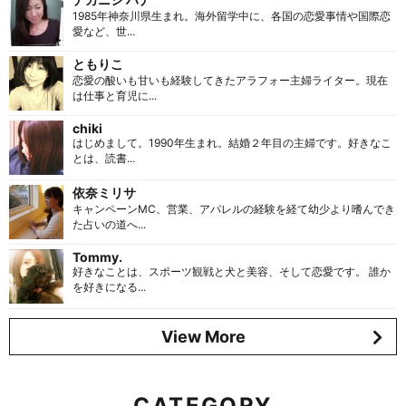
1985年神奈川県生まれ。海外留学中に、各国の恋愛事情や国際恋
愛など、世...
ともりこ
恋愛の酸いも甘いも経験してきたアラフォー主婦ライター。現在
は仕事と育児に...
chiki
はじめまして。1990年生まれ。結婚２年目の主婦です。好きなこ
とは、読書...
依奈ミリサ
キャンペーンMC、営業、アパレルの経験を経て幼少より嗜んでき
た占いの道へ...
Tommy.
好きなことは、スポーツ観戦と犬と美容、そして恋愛です。 誰か
を好きになる...
View More
CATEGORY