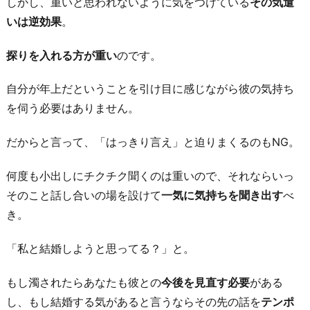
しかし、重いと思われないように気をつけている
その気遣
いは逆効果
。
探りを入れる方が重い
のです。
自分が年上だということを引け目に感じながら彼の気持ち
を伺う必要はありません。
だからと言って、「はっきり言え」と迫りまくるのもNG。
何度も小出しにチクチク聞くのは重いので、それならいっ
そのこと話し合いの場を設けて
一気に気持ちを聞き出す
べ
き。
「私と結婚しようと思ってる？」と。
もし濁されたらあなたも彼との
今後を見直す必要
がある
し、もし結婚する気があると言うならその先の話を
テンポ