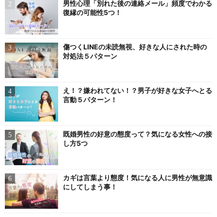
男性心理「別れた後の連絡メール」頻度でわかる
復縁の可能性5つ！
傷つくLINEの未読無視、好きな人にされた時の
対処法５パターン
え！？嫌われてない！？男子が好きな女子へとる
言動５パターン！
既婚男性の好意の態度って？気になる女性への接
し方5つ
カギは言葉より態度！気になる人に男性が無意識
にしてしまう事！