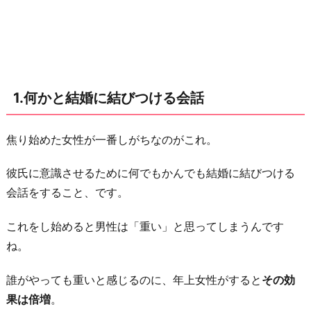
2.
世
話
の
1.何かと結婚に結びつける会話
焼
き
過
焦り始めた女性が一番しがちなのがこれ。
ぎ
彼氏に意識させるために何でもかんでも結婚に結びつける
3.
会話をすること、です。
余
裕
これをし始めると男性は「重い」と思ってしまうんです
の
ね。
な
い
誰がやっても重いと感じるのに、年上女性がすると
その効
発
果は倍増
。