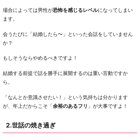
言
場合によっては男性が
恐怖を感じるレベル
になってしまい
4.
ます。
早
く
会うたびに「結婚したら〜」といった会話をしていません
子
か？
供
が
もしそうならやめるべきですよ！
ほ
結婚する前提で話を勝手に展開するのは重い言動ですか
し
ら。
い
ア
「なんとか意識させたい！」という気持ちは分かります
ピ
が、年上だからこそ「
余裕のあるフリ
」が大事ですよ！
ー
ル
2.世話の焼き過ぎ
5.
探