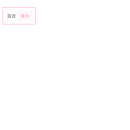
目次
1.
何
か
と
結
婚
に
結
び
つ
け
る
会
話