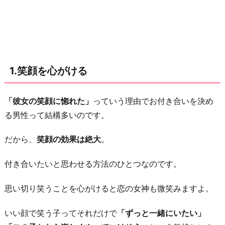
ア
ピ
ー
ル
3.
1.笑顔を心がける
分
か
「彼女の笑顔に惚れた」
っていう理由でお付き合いを決め
り
る男性って結構多いのです。
や
す
だから、
笑顔の効果は絶大
。
い
態
付き合いたいと思わせる方法のひとつなのです。
度
を
思い切り笑うことを心がけると恋の女神も微笑みますよ。
と
いい顔で笑う子ってそれだけで
「ずっと一緒にいたい」
る