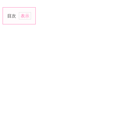
目次
1.
笑
顔
を
心
が
け
る
2.
聞
き
上
手