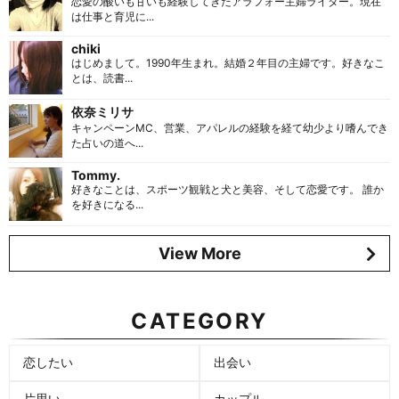
恋愛の酸いも甘いも経験してきたアラフォー主婦ライター。現在
は仕事と育児に...
chiki
はじめまして。1990年生まれ。結婚２年目の主婦です。好きなこ
とは、読書...
依奈ミリサ
キャンペーンMC、営業、アパレルの経験を経て幼少より嗜んでき
た占いの道へ...
Tommy.
好きなことは、スポーツ観戦と犬と美容、そして恋愛です。 誰か
を好きになる...
View More
CATEGORY
恋したい
出会い
片思い
カップル