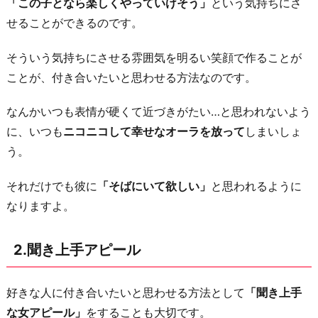
「この子となら楽しくやっていけそう」
という気持ちにさ
4.
せることができるのです。
素
の
そういう気持ちにさせる雰囲気を明るい笑顔で作ることが
自
ことが、付き合いたいと思わせる方法なのです。
分
を
なんかいつも表情が硬くて近づきがたい…と思われないよう
見
に、いつも
ニコニコして幸せなオーラを放って
しまいしょ
せ
う。
る
それだけでも彼に
「そばにいて欲しい」
と思われるように
5.
なりますよ。
こ
ま
2.聞き上手アピール
め
に
L
好きな人に付き合いたいと思わせる方法として
「聞き上手
I
な女アピール」
をすることも大切です。