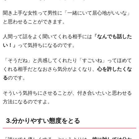
N
聞き上手な女性って男性に「一緒にいて居心地がいいな」
E
と思わせることができます。
を
送
人間って話をよく聞いてくれる相手には
「なんでも話した
る
い！」
って気持ちになるのです。
6.
さ
「そうだね」と共感してくれたり「すごいね」ってほめて
り
くれる相手だとなおさら気分がよくなり、
心を許したくな
げ
る
のです。
な
そういう気持ちにさせることが、付き合いたいと思わせる
く
方法になるのですよ。
ボ
デ
ィ
3.分かりやすい態度をとる
タ
ッ