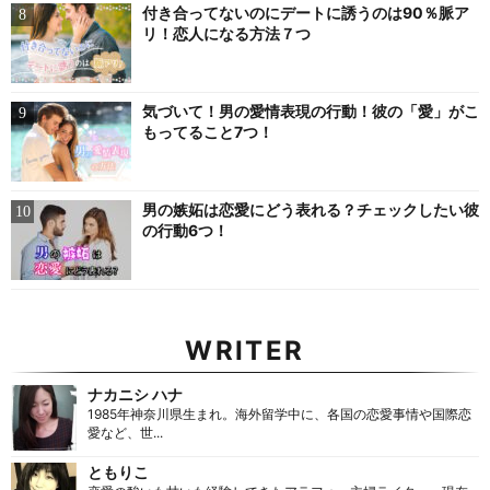
付き合ってないのにデートに誘うのは90％脈ア
リ！恋人になる方法７つ
気づいて！男の愛情表現の行動！彼の「愛」がこ
もってること7つ！
男の嫉妬は恋愛にどう表れる？チェックしたい彼
の行動6つ！
WRITER
ナカニシ ハナ
1985年神奈川県生まれ。海外留学中に、各国の恋愛事情や国際恋
愛など、世...
ともりこ