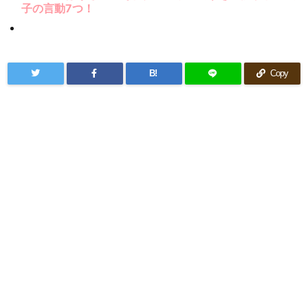
子の言動7つ！
B!
Copy