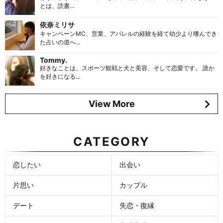
とは、読書...
依奈ミリサ
キャンペーンMC、営業、アパレルの経験を経て幼少より嗜んでき
た占いの道へ...
Tommy.
好きなことは、スポーツ観戦と犬と美容、そして恋愛です。 誰か
を好きになる...
View More
CATEGORY
恋したい
出会い
片思い
カップル
デート
失恋・復縁