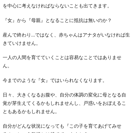
別
を中心に考えなければならないことも出てきます。
居
『女』から『母親』となることに抵抗は無いのか？
す
る
産んで終わり…ではなく、赤ちゃんはアナタがいなければ生
か
きていけません。
5.
仕
一人の人間を育てていくことは容易なことではありませ
事
ん。
を
今までのような『女』ではいられなくなります。
や
め
日々、大きくなるお腹や、自分の体調の変化に母となる自
る
覚が芽生えてくるかもしれませんし、戸惑いをおぼえるこ
か
ともあるかもしれません。
続
け
自分がどんな状況になっても『この子を育てあげてみせ
る