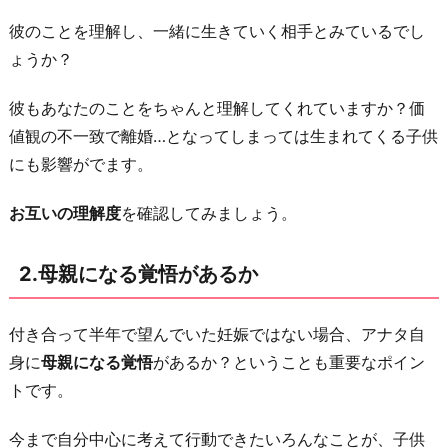
経
彼のことを理解し、一緒に生きていく相手とみているでし
済
ょうか？
力
が
彼もあなたのことをちゃんと理解してくれていますか？価
あ
値観の不一致で離婚…となってしまっては生まれてくる子供
る
にも影響がでます。
の
か
お互いの理解度
を確認してみましょう。
4.
親
2.母親になる覚悟があるか
と
同
付き合って半年で望んでいた妊娠ではない場合、アナタ自
居
身に
母親になる覚悟
があるか？ということも重要なポイン
す
トです。
る
か
今まで自分中心に考えて行動できたいろんなことが、子供