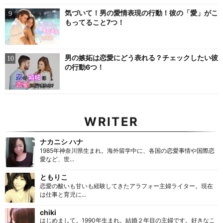
気づいて！男の愛情表現の行動！彼の「愛」がこ
もってること7つ！
男の嫉妬は恋愛にどう表れる？チェックしたい彼
の行動6つ！
WRITER
ナカニシ ハナ
1985年神奈川県生まれ。海外留学中に、各国の恋愛事情や国際恋
愛など、世...
ともりこ
恋愛の酸いも甘いも経験してきたアラフォー主婦ライター。現在
は仕事と育児に...
chiki
はじめまして。1990年生まれ。結婚２年目の主婦です。好きなこ