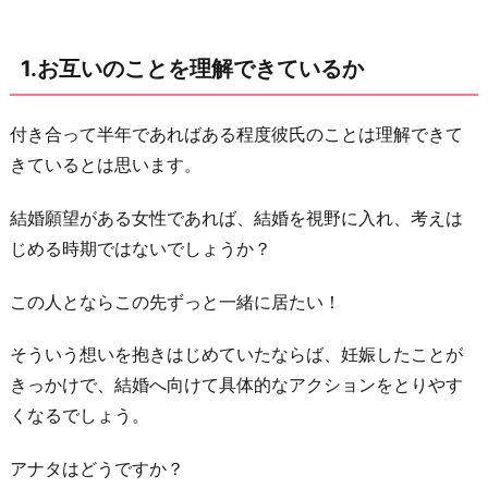
2.
母
1.お互いのことを理解できているか
親
に
な
付き合って半年であればある程度彼氏のことは理解できて
る
きているとは思います。
覚
結婚願望がある女性であれば、結婚を視野に入れ、考えは
悟
じめる時期ではないでしょうか？
が
あ
この人とならこの先ずっと一緒に居たい！
る
か
そういう想いを抱きはじめていたならば、妊娠したことが
3.
きっかけで、結婚へ向けて具体的なアクションをとりやす
彼
くなるでしょう。
氏
アナタはどうですか？
に