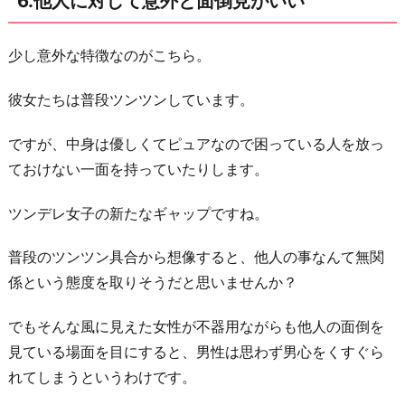
6.他人に対して意外と面倒見がいい
少し意外な特徴なのがこちら。
彼女たちは普段ツンツンしています。
ですが、中身は優しくてピュアなので困っている人を放っ
ておけない一面を持っていたりします。
ツンデレ女子の新たなギャップですね。
普段のツンツン具合から想像すると、他人の事なんて無関
係という態度を取りそうだと思いませんか？
でもそんな風に見えた女性が不器用ながらも他人の面倒を
見ている場面を目にすると、男性は思わず男心をくすぐら
れてしまうというわけです。