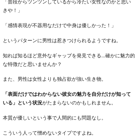
「普段からツンツンしているから冷たい女性なのかと思い
きや！」
「感情表現が不器用なだけで中身は優しかった！」
というパターンに男性は惹きつけられるようですね。
知れば知るほど意外なギャップを発見できる…確かに魅力的
な特徴だと思いませんか？
また、男性は女性よりも独占欲が強い生き物。
「表面だけではわからない彼女の魅力を自分だけが知って
いる」という状況
がたまらないのかもしれません。
本質が優しいという事で人間的にも問題なし。
こういう人って憎めないタイプですよね。