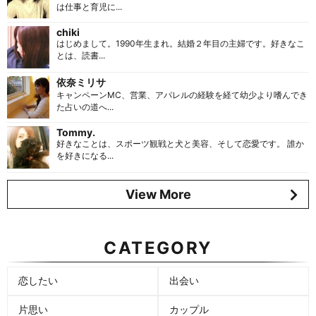
は仕事と育児に...
chiki
はじめまして。1990年生まれ。結婚２年目の主婦です。好きなこ
とは、読書...
依奈ミリサ
キャンペーンMC、営業、アパレルの経験を経て幼少より嗜んでき
た占いの道へ...
Tommy.
好きなことは、スポーツ観戦と犬と美容、そして恋愛です。 誰か
を好きになる...
View More
CATEGORY
恋したい
出会い
片思い
カップル