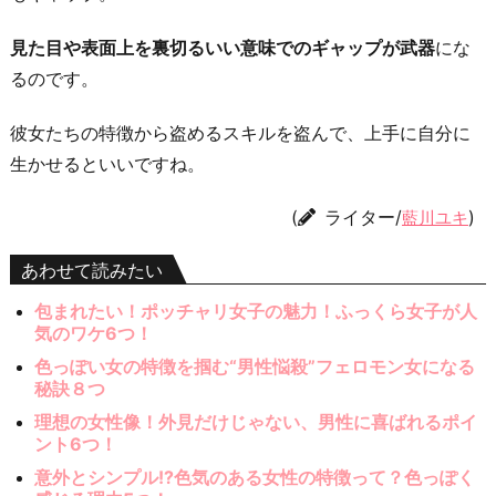
見た目や表面上を裏切るいい意味でのギャップが武器
にな
るのです。
彼女たちの特徴から盗めるスキルを盗んで、上手に自分に
生かせるといいですね。
(
ライター/
)
藍川ユキ
あわせて読みたい
包まれたい！ポッチャリ女子の魅力！ふっくら女子が人
気のワケ6つ！
色っぽい女の特徴を掴む“男性悩殺”フェロモン女になる
秘訣８つ
理想の女性像！外見だけじゃない、男性に喜ばれるポイ
ント6つ！
意外とシンプル!?色気のある女性の特徴って？色っぽく