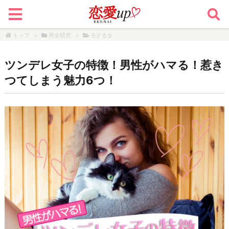
トップ
>
男女研究
>
モテる女
ツンデレ女子の特徴！男性がハマる！惹き
つてしまう魅力6つ！