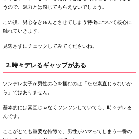
て
う
ので、魅力とは感じてもらえないでしょう。
い
な
この後、男心をきゅんとさせてしまう特徴について核心に
い
触れていきます。
4.
見逃さずにチェックしてみてくださいね。
不
器
用
2.時々デレるギャップがある
だ
け
ツンデレ女子が男性の心を掴むのは「ただ素直じゃないか
ど
ら」ではありません。
本
質
基本的には素直じゃなくツンツンしていても、時々デレる
は
んです。
優
ここがとても重要な特徴で、男性がハマってしまう一番の
し