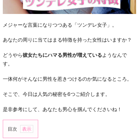
メジャーな言葉になりつつある「ツンデレ女子」。
あなたの周りに当てはまる特徴を持った女性はいますか？
どうやら
彼女たちにハマる男性が増えている
ようなんで
す。
一体何がそんなに男性を惹きつけるのか気になるところ。
そこで、今日は人気の秘密を6つご紹介します。
是非参考にして、あなたも男心を掴んでくださいね！
目次
1.