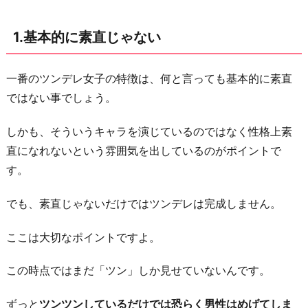
ギ
ャ
1.基本的に素直じゃない
ッ
プ
が
一番のツンデレ女子の特徴は、何と言っても基本的に素直
あ
ではない事でしょう。
る
しかも、そういうキャラを演じているのではなく性格上素
3.
直になれないという雰囲気を出しているのがポイントで
照
す。
れ
屋
でも、素直じゃないだけではツンデレは完成しません。
で
男
ここは大切なポイントですよ。
慣
この時点ではまだ「ツン」しか見せていないんです。
れ
し
ずっと
ツンツンしているだけでは恐らく男性はめげてしま