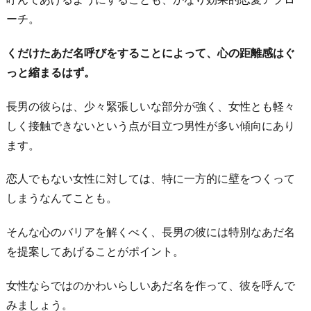
ち
ーチ。
ゃ
ん
くだけたあだ名呼びをすることによって、心の距離感はぐ
と
っと縮まるはず。
叱
っ
長男の彼らは、少々緊張しいな部分が強く、女性とも軽々
て
しく接触できないという点が目立つ男性が多い傾向にあり
あ
ます。
げ
恋人でもない女性に対しては、特に一方的に壁をつくって
る
しまうなんてことも。
7.
進
そんな心のバリアを解くべく、長男の彼には特別なあだ名
ん
を提案してあげることがポイント。
で
家
女性ならではのかわいらしいあだ名を作って、彼を呼んで
庭
みましょう。