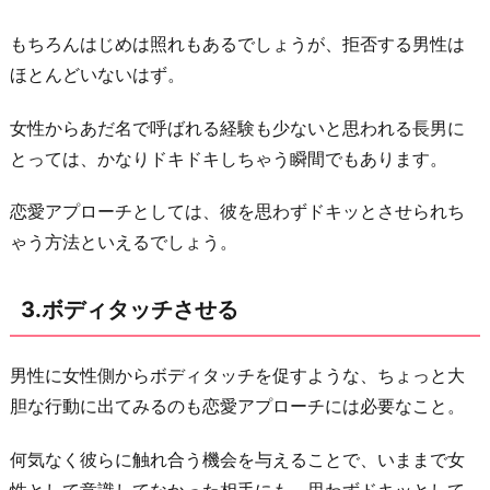
的
ア
もちろんはじめは照れもあるでしょうが、拒否する男性は
ピ
ほとんどいないはず。
ー
女性からあだ名で呼ばれる経験も少ないと思われる長男に
ル
とっては、かなりドキドキしちゃう瞬間でもあります。
を
8.
恋愛アプローチとしては、彼を思わずドキッとさせられち
簡
ゃう方法といえるでしょう。
単
な
3.ボディタッチさせる
こ
と
男性に女性側からボディタッチを促すような、ちょっと大
で
胆な行動に出てみるのも恋愛アプローチには必要なこと。
甘
え
何気なく彼らに触れ合う機会を与えることで、いままで女
る
性として意識してなかった相手にも、思わずドキッとして