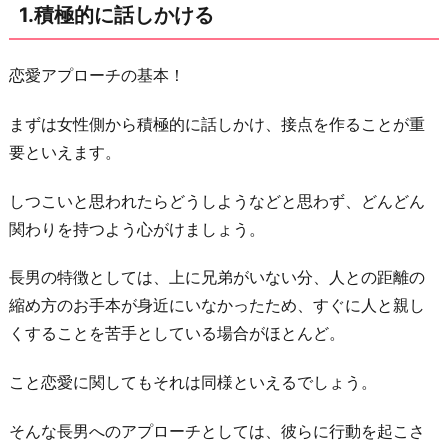
1.積極的に話しかける
3.
ボ
恋愛アプローチの基本！
デ
ィ
まずは女性側から積極的に話しかけ、接点を作ることが重
タ
要といえます。
ッ
チ
しつこいと思われたらどうしようなどと思わず、どんどん
さ
関わりを持つよう心がけましょう。
せ
る
長男の特徴としては、上に兄弟がいない分、人との距離の
縮め方のお手本が身近にいなかったため、すぐに人と親し
4.
くすることを苦手としている場合がほとんど。
男
ら
こと恋愛に関してもそれは同様といえるでしょう。
し
さ
そんな長男へのアプローチとしては、彼らに行動を起こさ
を