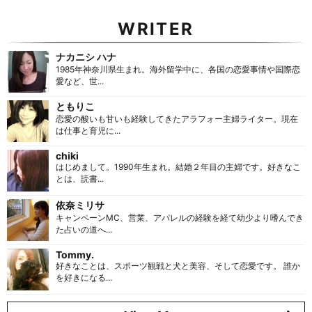
WRITER
ナカニシ ハナ
1985年神奈川県生まれ。海外留学中に、各国の恋愛事情や国際恋
愛など、世...
ともりこ
恋愛の酸いも甘いも経験してきたアラフォー主婦ライター。現在
は仕事と育児に...
chiki
はじめまして。1990年生まれ。結婚２年目の主婦です。好きなこ
とは、読書...
依奈ミリサ
キャンペーンMC、営業、アパレルの経験を経て幼少より嗜んでき
た占いの道へ...
Tommy.
好きなことは、スポーツ観戦と犬と美容、そして恋愛です。 誰か
を好きになる...