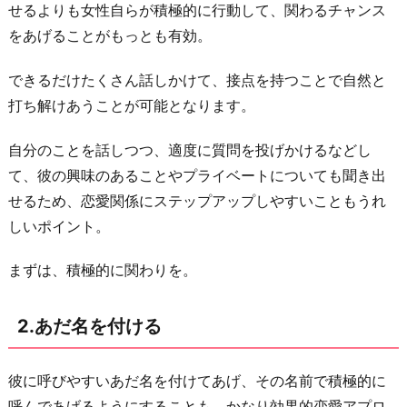
せるよりも女性自らが積極的に行動して、関わるチャンス
褒
をあげることがもっとも有効。
め
る
できるだけたくさん話しかけて、接点を持つことで自然と
5.
打ち解けあうことが可能となります。
決
自分のことを話しつつ、適度に質問を投げかけるなどし
断
て、彼の興味のあることやプライベートについても聞き出
し
せるため、恋愛関係にステップアップしやすいこともうれ
て
しいポイント。
あ
げ
まずは、積極的に関わりを。
る
6.
2.あだ名を付ける
時
に
彼に呼びやすいあだ名を付けてあげ、その名前で積極的に
は
呼んであげるようにすることも、かなり効果的恋愛アプロ