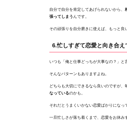
と
向
自分で自分を肯定してあげられないから、
き
張ってしまう
んです。
合
え
その頑張りを自分磨きに使えば、もっと良
て
い
6.忙しすぎて恋愛と向き合え
な
い
いつも「俺と仕事どっちが大事なの？」と
か
ら
そんなパターンもありますよね。
7.
どちらも大切にできるなら良いのですが、
理
なっている
のかも。
想
が
それだとうまくいかない恋愛ばかりになっ
高
す
一旦忙しさが落ち着くまで、恋愛をお休み
ぎ