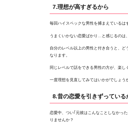
る
7.理想が高すぎるから
か
ら
毎回ハイスペックな男性を捕まえているは
8.
昔
うまくいかない恋愛ばかり…と感じるのは
の
恋
自分のレベル以上の男性と付き合うと、ど
愛
なります。
を
引
同じレベルで話をできる男性の方が、楽し
き
一度理想を見直してみてはいかがでしょう
ず
っ
8.昔の恋愛を引きずっている
て
い
る
恋愛中、つい｢元彼はこんなことしなかった
か
りませんか？
ら