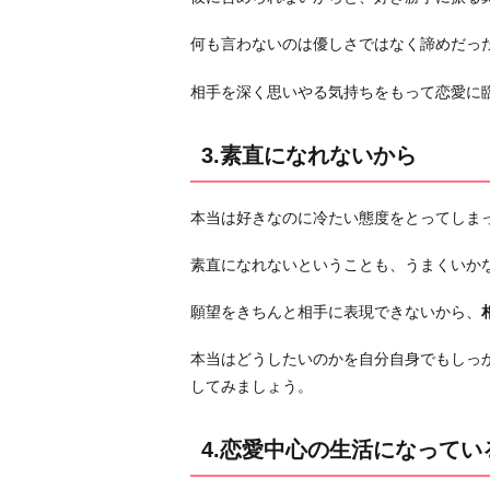
4.
恋
何も言わないのは優しさではなく諦めだっ
愛
相手を深く思いやる気持ちをもって恋愛に
中
心
3.素直になれないから
の
生
活
本当は好きなのに冷たい態度をとってしま
に
な
素直になれないということも、うまくいか
っ
願望をきちんと相手に表現できないから、
て
い
本当はどうしたいのかを自分自身でもしっ
る
してみましょう。
か
ら
4.恋愛中心の生活になってい
5.
自