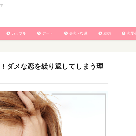
ア
カップル
デート
失恋・復縁
結婚
恋愛
！ダメな恋を繰り返してしまう理