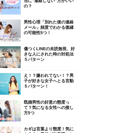
当に”連絡しない”方がいい
の？
男性心理「別れた後の連絡
メール」頻度でわかる復縁
の可能性5つ！
傷つくLINEの未読無視、好
きな人にされた時の対処法
５パターン
え！？嫌われてない！？男
子が好きな女子へとる言動
５パターン！
既婚男性の好意の態度っ
て？気になる女性への接し
方5つ
カギは言葉より態度！気に