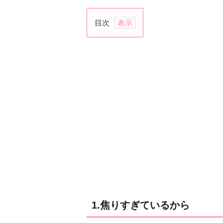
目次
1.
焦
り
す
ぎ
て
い
る
か
ら
2.
自
分
勝
1.焦りすぎているから
手