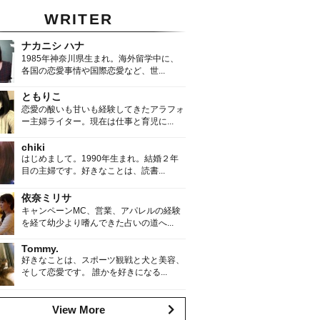
WRITER
ナカニシ ハナ
1985年神奈川県生まれ。海外留学中に、
各国の恋愛事情や国際恋愛など、世...
ともりこ
恋愛の酸いも甘いも経験してきたアラフォ
ー主婦ライター。現在は仕事と育児に...
chiki
はじめまして。1990年生まれ。結婚２年
目の主婦です。好きなことは、読書...
依奈ミリサ
キャンペーンMC、営業、アパレルの経験
を経て幼少より嗜んできた占いの道へ...
Tommy.
好きなことは、スポーツ観戦と犬と美容、
そして恋愛です。 誰かを好きになる...
View More