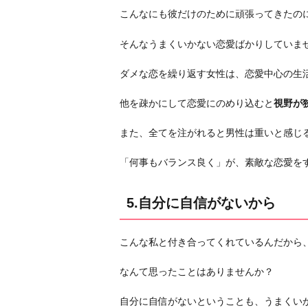
分
こんなにも彼だけのために頑張ってきたの
に
そんなうまくいかない恋愛ばかりしていま
自
信
ダメな恋を繰り返す女性は、恋愛中心の生
が
な
他を疎かにして恋愛にのめり込むと
視野が
い
また、全てを注がれると男性は重いと感じ
か
ら
「何事もバランス良く」が、素敵な恋愛を
6.
忙
5.自分に自信がないから
し
す
ぎ
こんな私と付き合ってくれているんだから
て
なんて思ったことはありませんか？
恋
愛
自分に自信がないということも、うまくい