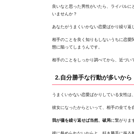
な
良いなと思った男性がいたら、ライバルに
行
いませんか？
動
が
あなたがうまくいかない恋愛ばかり繰り返
多
い
相手のことを良く知りもしないうちに恋愛
か
態に陥ってしまうんです。
ら
相手のことをしっかり調べてから、近づい
3.
素
2.自分勝手な行動が多いから
直
に
な
うまくいかない恋愛ばかりしている女性は
れ
な
彼女になったからといって、相手の全てを
い
我が儘を繰り返せば当然、破局
に繋がりま
か
ら
彼に咎められないからと、好き勝手に振る