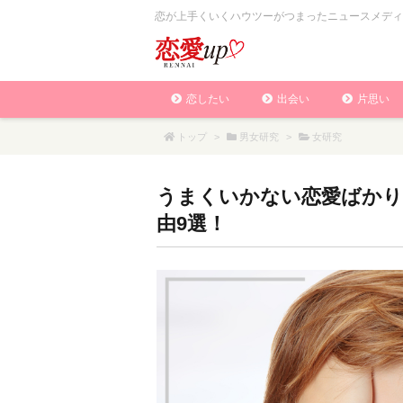
恋が上手くいくハウツーがつまったニュースメディ
恋したい
出会い
片思い
トップ
>
男女研究
>
女研究
うまくいかない恋愛ばかり
由9選！