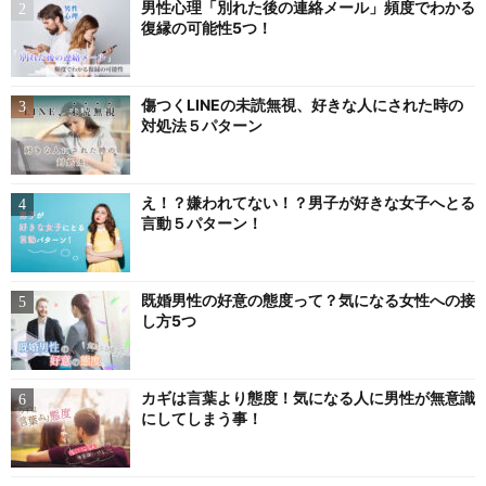
男性心理「別れた後の連絡メール」頻度でわかる
復縁の可能性5つ！
傷つくLINEの未読無視、好きな人にされた時の
対処法５パターン
え！？嫌われてない！？男子が好きな女子へとる
言動５パターン！
既婚男性の好意の態度って？気になる女性への接
し方5つ
カギは言葉より態度！気になる人に男性が無意識
にしてしまう事！