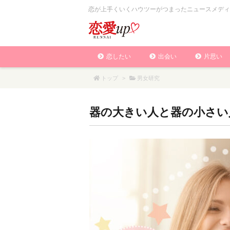
恋が上手くいくハウツーがつまったニュースメディ
恋したい
出会い
片思い
トップ
>
男女研究
器の大きい人と器の小さい