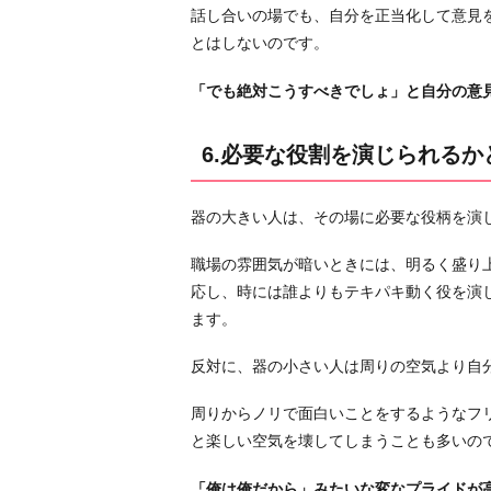
う
話し合いの場でも、自分を正当化して意見
か
とはしないのです。
6.
必
「でも絶対こうすべきでしょ」と自分の意
要
な
6.必要な役割を演じられるか
役
割
器の大きい人は、その場に必要な役柄を演
を
演
職場の雰囲気が暗いときには、明るく盛り
じ
応し、時には誰よりもテキパキ動く役を演
ら
ます。
れ
る
反対に、器の小さい人は周りの空気より自
か
周りからノリで面白いことをするようなフ
ど
と楽しい空気を壊してしまうことも多いの
う
か
「俺は俺だから」みたいな変なプライドが