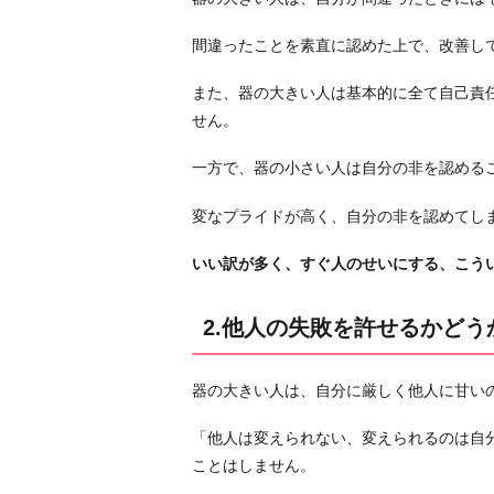
他
人
間違ったことを素直に認めた上で、改善し
の
失
また、器の大きい人は基本的に全て自己責
敗
せん。
を
一方で、器の小さい人は自分の非を認める
許
せ
変なプライドが高く、自分の非を認めてし
る
か
いい訳が多く、すぐ人のせいにする、こう
ど
う
2.他人の失敗を許せるかどう
か
3.
器の大きい人は、自分に厳しく他人に甘い
他
人
「他人は変えられない、変えられるのは自
の
ことはしません。
長