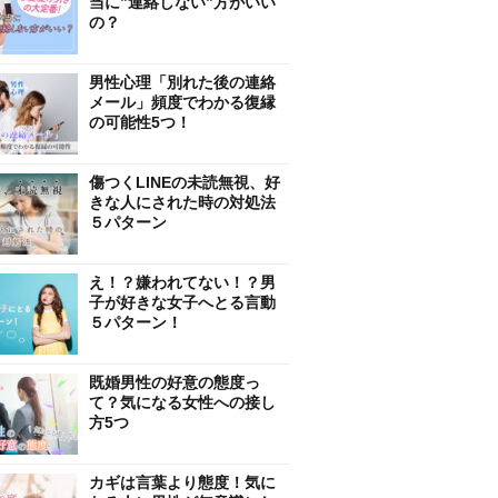
当に”連絡しない”方がいい
の？
男性心理「別れた後の連絡
メール」頻度でわかる復縁
の可能性5つ！
傷つくLINEの未読無視、好
きな人にされた時の対処法
５パターン
え！？嫌われてない！？男
子が好きな女子へとる言動
５パターン！
既婚男性の好意の態度っ
て？気になる女性への接し
方5つ
カギは言葉より態度！気に