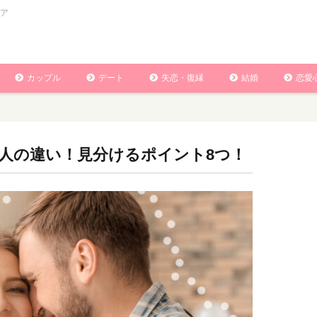
ア
カップル
デート
失恋・復縁
結婚
恋愛
人の違い！見分けるポイント8つ！