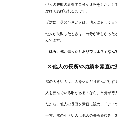
所
他人の失敗の影響で自分が迷惑をしたとし
や
かけてあげられるのです。
功
反対に、器の小さい人は、他人に厳しく自
績
を
他人が失敗したときは、自分が正しかった
素
立てます。
直
に
「ほら、俺が言ったとおりでしょ？」なん
褒
め
3.他人の長所や功績を素直
ら
れ
る
器の大きい人は、人を妬んだり羨んだりす
か
人を羨んでいる暇があるのなら、自分が努
ど
う
だから、他人の長所を素直に認め、「アイ
か
4.
一方、器の小さい人は他人の長所を羨み、