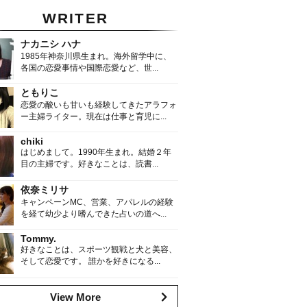
WRITER
ナカニシ ハナ
1985年神奈川県生まれ。海外留学中に、
各国の恋愛事情や国際恋愛など、世...
ともりこ
恋愛の酸いも甘いも経験してきたアラフォ
ー主婦ライター。現在は仕事と育児に...
chiki
はじめまして。1990年生まれ。結婚２年
目の主婦です。好きなことは、読書...
依奈ミリサ
キャンペーンMC、営業、アパレルの経験
を経て幼少より嗜んできた占いの道へ...
Tommy.
好きなことは、スポーツ観戦と犬と美容、
そして恋愛です。 誰かを好きになる...
View More