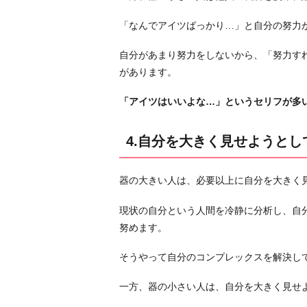
自
「なんでアイツばっかり…」と自分の努力
分
を
自分があまり努力をしないから、「努力す
大
があります。
き
く
「アイツはいいよな…」というセリフが多
見
せ
4.自分を大きく見せようと
よ
う
器の大きい人は、必要以上に自分を大きく
と
し
現状の自分という人間を冷静に分析し、自
て
努めます。
い
な
そうやって自分のコンプレックスを解決し
い
か
一方、器の小さい人は、自分を大きく見せ
ど