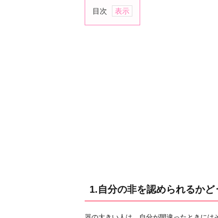
目次
1.
自
分
の
非
を
認
め
ら
れ
る
か
ど
う
1.自分の非を認められるかど
か
2.
器の大きい人は、自分が間違ったときには