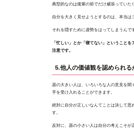
典型的なのは後輩の前でだけ威張っていた
う
か
自分を大きく見せようとするのは、本当は
5.
他
それを隠すために虚勢をはってしまうんで
人
「忙しい」とか「寝てない」ということを
の
注意です。
価
値
5.他人の価値観を認められる
観
を
認
器の大きい人は、いろいろな人の意見を聞
め
手を受け入れることができます。
ら
れ
絶対に自分が正しいなんてことは決して思
る
す。
か
反対に、器の小さい人は自分の考えこそが
ど