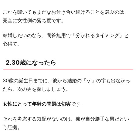
4.
これを聞いてもまだなお付き合い続けることを選ぶのは、
彼
完全に女性側の落ち度です。
氏
が
結婚したいのなら、問答無用で「分かれるタイミング」と
憎
心得て。
た
ら
2.30歳になったら
し
く
30歳の誕生日までに、彼から結婚の「ケ」の字も出なかっ
思
たら、次の男を探しましょう。
え
た
女性にとって年齢の問題は切実
です。
ら
5.
それを考慮する気配がないのは、彼が自分勝手な男だとい
友
う証拠。
達