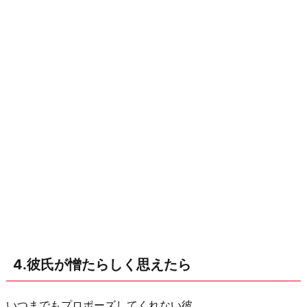
に
貯
金
が
な
い
の
が
分
か
っ
た
ら
お
4.彼氏が憎たらしく思えたら
わ
り
いつまでもプロポーズしてくれない彼。