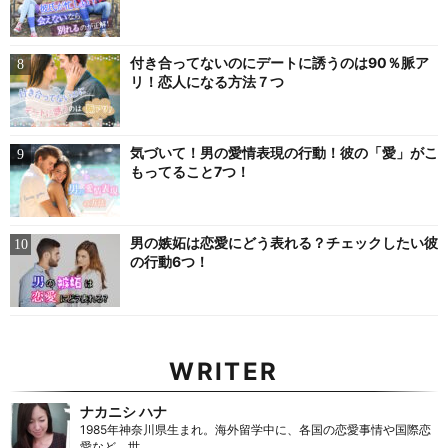
付き合ってないのにデートに誘うのは90％脈ア
リ！恋人になる方法７つ
気づいて！男の愛情表現の行動！彼の「愛」がこ
もってること7つ！
男の嫉妬は恋愛にどう表れる？チェックしたい彼
の行動6つ！
WRITER
ナカニシ ハナ
1985年神奈川県生まれ。海外留学中に、各国の恋愛事情や国際恋
愛など、世...