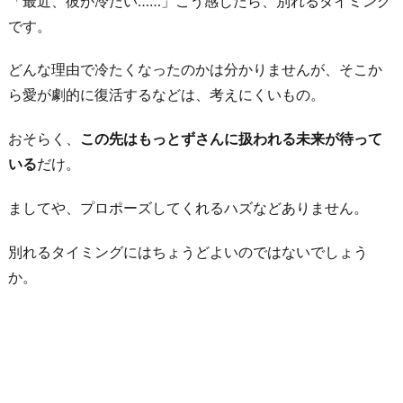
「最近、彼が冷たい……」こう感じたら、別れるタイミング
出
です。
産
どんな理由で冷たくなったのかは分かりませんが、そこか
リ
ら愛が劇的に復活するなどは、考えにくいもの。
ミ
ッ
おそらく、
この先はもっとずさんに扱われる未来が待って
ト
いる
だけ。
が
近
ましてや、プロポーズしてくれるハズなどありません。
づ
い
別れるタイミングにはちょうどよいのではないでしょう
た
か。
ら
7.
彼
氏