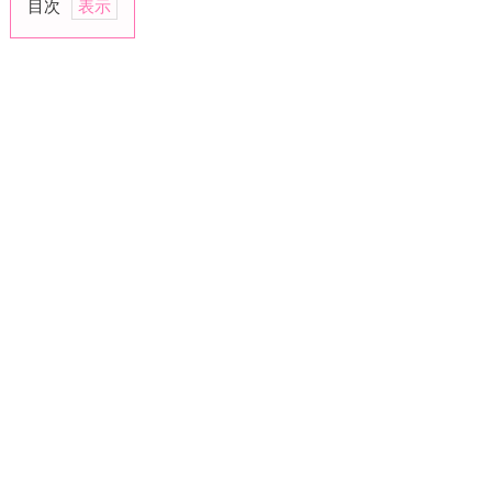
目次
1.
結
婚
話
を
避
け
ら
れ
た
ら
2.
3
0
歳