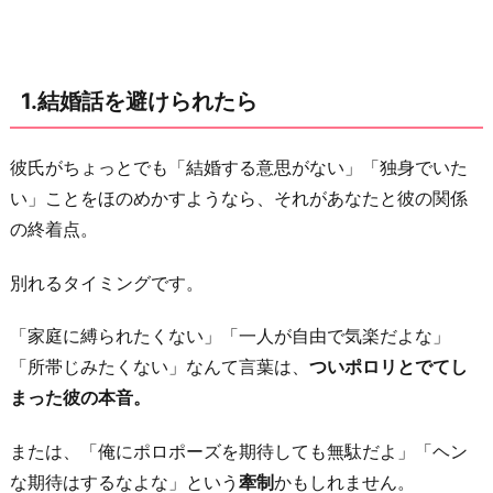
に
な
っ
1.結婚話を避けられたら
た
ら
彼氏がちょっとでも「結婚する意思がない」「独身でいた
3.
い」ことをほのめかすようなら、それがあなたと彼の関係
彼
の終着点。
氏
が
別れるタイミングです。
冷
た
「家庭に縛られたくない」「一人が自由で気楽だよな」
く
「所帯じみたくない」なんて言葉は、
ついポロリとでてし
な
まった彼の本音。
っ
た
または、「俺にポロポーズを期待しても無駄だよ」「ヘン
ら
な期待はするなよな」という
牽制
かもしれません。