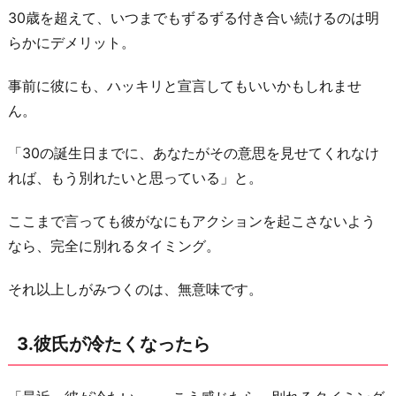
30歳を超えて、いつまでもずるずる付き合い続けるのは明
が
らかにデメリット。
相
談
事前に彼にも、ハッキリと宣言してもいいかもしれませ
に
ん。
乗
っ
「30の誕生日までに、あなたがその意思を見せてくれなけ
て
れば、もう別れたいと思っている」と。
く
れ
ここまで言っても彼がなにもアクションを起こさないよう
な
なら、完全に別れるタイミング。
く
それ以上しがみつくのは、無意味です。
な
っ
3.彼氏が冷たくなったら
た
ら
6.