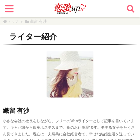
織留 有沙
トップ
>
ライター紹介
織留 有沙
小さな会社の社長をしながら、フリーのWebライターとして記事を書いていま
す。キャバ譲から銀座ホステスまで、夜のお仕事歴10年。モテる女子をたくさ
ん見てきました。現在は、夫婦共に会社経営者で、幸せな結婚生活を送ってい