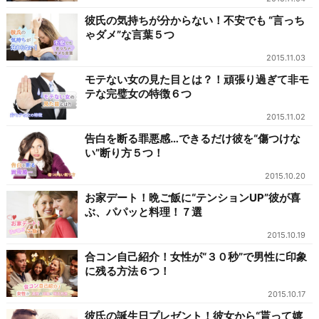
彼氏の気持ちが分からない！不安でも “言っち
ゃダメ”な言葉５つ
2015.11.03
モテない女の見た目とは？！頑張り過ぎて非モ
テな完璧女の特徴６つ
2015.11.02
告白を断る罪悪感…できるだけ彼を“傷つけな
い”断り方５つ！
2015.10.20
お家デート！晩ご飯に“テンションUP”彼が喜
ぶ、パパッと料理！７選
2015.10.19
合コン自己紹介！女性が“３０秒”で男性に印象
に残る方法６つ！
2015.10.17
彼氏の誕生日プレゼント！彼女から“貰って嬉