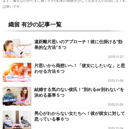
ます。毒舌なのがたまに傷ですが(笑)私の経験が少しでも皆さんのお役に立てれ
ば幸いです。
織留 有沙の記事一覧
遠距離片思いのアプローチ！彼に仕掛ける“効
果的な方法”５つ
2015.11.27
片思いから両想いへ！「彼女にしたいな」と思
わせる方法６つ
2015.11.06
結婚する気のない彼氏！“別れるor別れない”を
決める基準５つ
2015.11.05
男心がわからない女たちへ！彼が彼女に対して
思っている事６つ
2015.11.04