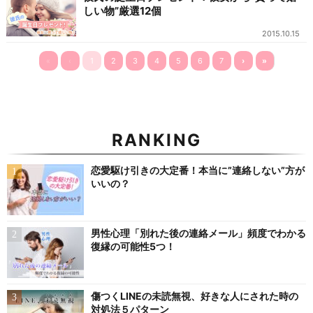
しい物”厳選12個
2015.10.15
«
‹
1
2
3
4
5
6
7
›
»
RANKING
恋愛駆け引きの大定番！本当に”連絡しない”方が
いいの？
男性心理「別れた後の連絡メール」頻度でわかる
復縁の可能性5つ！
傷つくLINEの未読無視、好きな人にされた時の
対処法５パターン