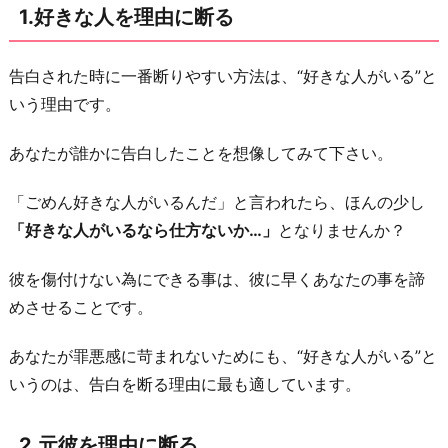
1.好きな人を理由に断る
断
る
告白された時に一番断りやすい方法は、“好きな人がいる”と
3.
いう理由です。
仕
事
あなたが誰かに告白したことを想像してみて下さい。
を
理
「ごめん好きな人がいるんだ」と言われたら、ほんの少し
由
「好きな人がいるなら仕方ないか…」
となりませんか？
に
断
彼を傷付けない為にできる事は、彼に早くあなたの事を諦
る
めさせることです。
4.
あなたが罪悪感に苛まれないためにも、“好きな人がいる”と
熱
いうのは、告白を断る理由に最も適しています。
中
し
2.元彼を理由に断る
て