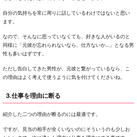
く
な
自分の気持ちを常に周りに話しているわけではないと思い
い
ます。
と
断
なので、そんなに思っていなくても、好きな人がいるのと
る
同様に「元彼が忘れられないなら、仕方ないか…」となる男
性も多いはずです。
6.
今
ただし告白してきた男性が、元彼と繋がっているなら、こ
の
の理由はよく考えて使うように気を付けてくださいね。
関
係
3.仕事を理由に断る
が
良
い
紹介した二つの理由が断るのには最適です。
と
ですが、見当の相手が全くいないのにそういうのも少しお
断