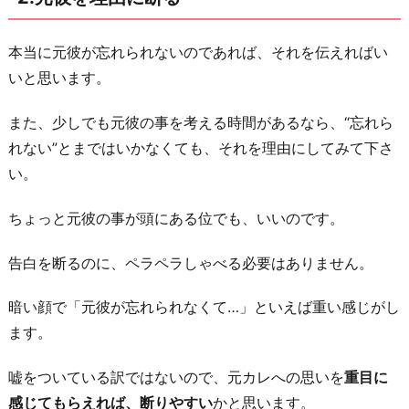
い
る
本当に元彼が忘れられないのであれば、それを伝えればい
事
いと思います。
を
また、少しでも元彼の事を考える時間があるなら、“忘れら
理
れない”とまではいかなくても、それを理由にしてみて下さ
由
い。
に
断
ちょっと元彼の事が頭にある位でも、いいのです。
る
5.
告白を断るのに、ペラペラしゃべる必要はありません。
彼
暗い顔で「元彼が忘れられなくて…」といえば重い感じがし
氏
ます。
が
欲
嘘をついている訳ではないので、元カレへの思いを
重目に
し
感じてもらえれば、断りやすい
かと思います。