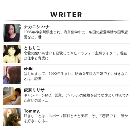
WRITER
ナカニシ ハナ
1985年神奈川県生まれ。海外留学中に、各国の恋愛事情や国際恋
愛など、世...
ともりこ
恋愛の酸いも甘いも経験してきたアラフォー主婦ライター。現在
は仕事と育児に...
chiki
はじめまして。1990年生まれ。結婚２年目の主婦です。好きなこ
とは、読書...
依奈ミリサ
キャンペーンMC、営業、アパレルの経験を経て幼少より嗜んでき
た占いの道へ...
Tommy.
好きなことは、スポーツ観戦と犬と美容、そして恋愛です。 誰か
を好きになる...