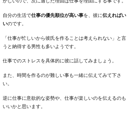
かしいので、次に適した理由は仕事を理由にする事です。
る
お
自分の生活で
仕事の優先順位が高い事
を、彼に
伝えればい
わ
い
のです。
り
に
「仕事が忙しいから彼氏を作ることは考えられない」と言
うと納得する男性も多いようです。
仕事でのストレスを具体的に彼に話してみましょう。
また、時間を作るのが難しい事も一緒に伝えてみて下さ
い。
逆に仕事に意欲的な姿勢や、仕事が楽しいのを伝えるのも
いいかと思います。