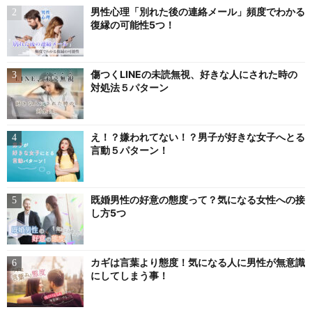
男性心理「別れた後の連絡メール」頻度でわかる
復縁の可能性5つ！
傷つくLINEの未読無視、好きな人にされた時の
対処法５パターン
え！？嫌われてない！？男子が好きな女子へとる
言動５パターン！
既婚男性の好意の態度って？気になる女性への接
し方5つ
カギは言葉より態度！気になる人に男性が無意識
にしてしまう事！