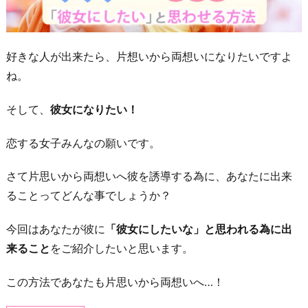
好きな人が出来たら、片想いから両想いになりたいですよ
ね。
そして、
彼女になりたい！
恋する女子みんなの願いです。
さて片思いから両想いへ彼を誘導する為に、あなたに出来
ることってどんな事でしょうか？
今回はあなたが彼に
「彼女にしたいな」と思われる為に出
来ること
をご紹介したいと思います。
この方法であなたも片思いから両想いへ…！