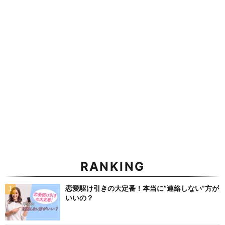
RANKING
恋愛駆け引きの大定番！本当に”連絡しない”方が
いいの？