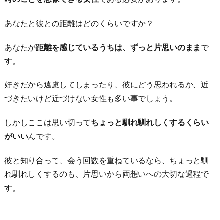
あなたと彼との距離はどのくらいですか？
あなたが
距離を感じているうちは、ずっと片思いのまま
で
す。
好きだから遠慮してしまったり、彼にどう思われるか、近
づきたいけど近づけない女性も多い事でしょう。
しかしここは思い切って
ちょっと馴れ馴れしくするくらい
がいい
んです。
彼と知り合って、会う回数を重ねているなら、ちょっと馴
れ馴れしくするのも、片思いから両想いへの大切な過程で
す。