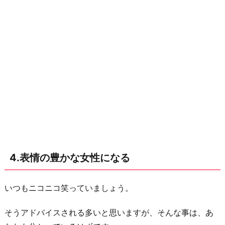
4.表情の豊かな女性になる
いつもニコニコ笑っていましょう。
そうアドバイスされる多いと思いますが、そんな事は、あ