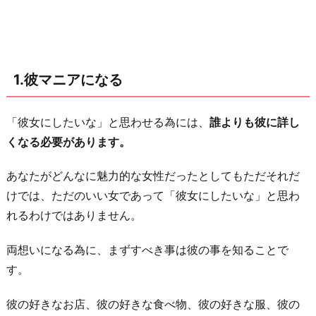
か
彼
に
言
1.彼マニアになる
う
3.
「彼女にしたいな」と思わせる為には、
誰よりも彼に詳し
彼
くなる必要があります。
と
の
あなたがどんなに魅力的な女性だったとしてもただそれだ
共
けでは、ただのいい女であって「彼女にしたいな」と思わ
通
れるわけではありません。
点
を
両想いになる為に、まずすべき事は彼の事を知ることで
た
す。
く
さ
彼の好きなお店、彼の好きな食べ物、彼の好きな服、彼の