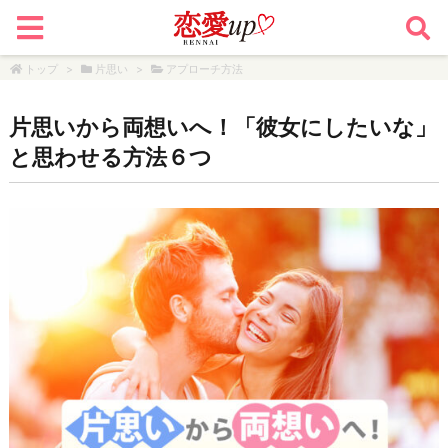
トップ
>
片思い
>
アプローチ方法
片思いから両想いへ！「彼女にしたいな」
と思わせる方法６つ