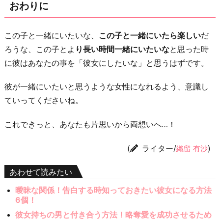
おわりに
この子と一緒にいたいな、
この子と一緒にいたら楽しい
だ
ろうな、この子とよ
り長い時間一緒にいたいな
と思った時
に彼はあなたの事を「彼女にしたいな」と思うはずです。
彼が一緒にいたいと思うような女性になれるよう、意識し
ていってくださいね。
これできっと、あなたも片思いから両想いへ…！
(
ライター/
)
織留 有沙
あわせて読みたい
曖昧な関係！告白する時知っておきたい彼女になる方法
6個！
彼女持ちの男と付き合う方法！略奪愛を成功させるため