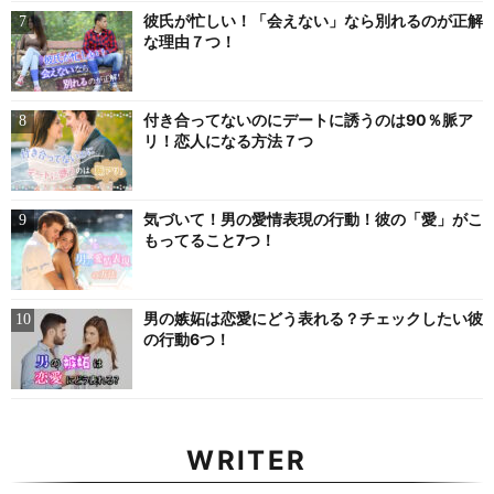
彼氏が忙しい！「会えない」なら別れるのが正解
な理由７つ！
付き合ってないのにデートに誘うのは90％脈ア
リ！恋人になる方法７つ
気づいて！男の愛情表現の行動！彼の「愛」がこ
もってること7つ！
男の嫉妬は恋愛にどう表れる？チェックしたい彼
の行動6つ！
WRITER