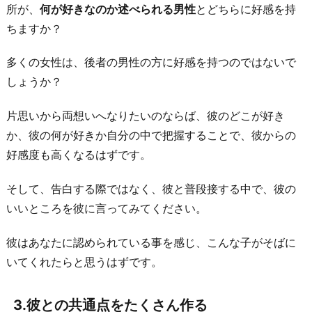
所が、
何が好きなのか述べられる男性
とどちらに好感を持
毎
ちますか？
日
を
多くの女性は、後者の男性の方に好感を持つのではないで
楽
しょうか？
し
く
片思いから両想いへなりたいのならば、彼のどこが好き
過
か、彼の何が好きか自分の中で把握することで、彼からの
ご
好感度も高くなるはずです。
す
そして、告白する際ではなく、彼と普段接する中で、彼の
6.
いいところを彼に言ってみてください。
ち
ょ
彼はあなたに認められている事を感じ、こんな子がそばに
っ
いてくれたらと思うはずです。
と
だ
3.彼との共通点をたくさん作る
け