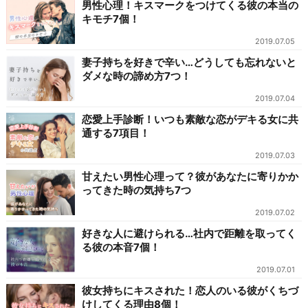
男性心理！キスマークをつけてくる彼の本当の
キモチ7個！
2019.07.05
妻子持ちを好きで辛い…どうしても忘れないと
ダメな時の諦め方7つ！
2019.07.04
恋愛上手診断！いつも素敵な恋がデキる女に共
通する7項目！
2019.07.03
甘えたい男性心理って？彼があなたに寄りかか
ってきた時の気持ち7つ
2019.07.02
好きな人に避けられる…社内で距離を取ってく
る彼の本音7個！
2019.07.01
彼女持ちにキスされた！恋人のいる彼がくちづ
けしてくる理由8個！