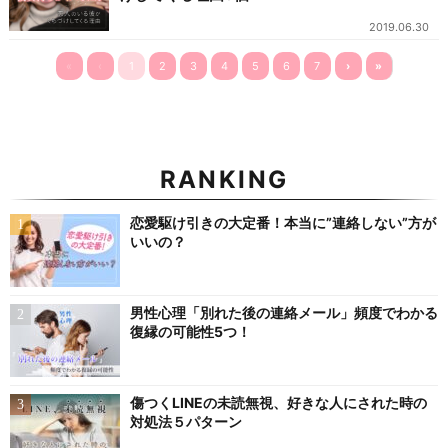
2019.06.30
«
‹
1
2
3
4
5
6
7
›
»
RANKING
恋愛駆け引きの大定番！本当に”連絡しない”方が
いいの？
男性心理「別れた後の連絡メール」頻度でわかる
復縁の可能性5つ！
傷つくLINEの未読無視、好きな人にされた時の
対処法５パターン