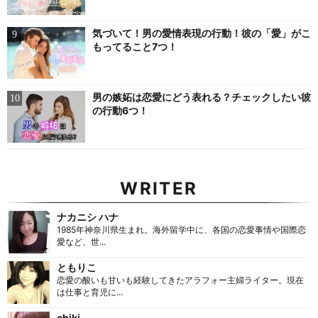
気づいて！男の愛情表現の行動！彼の「愛」がこ
もってること7つ！
男の嫉妬は恋愛にどう表れる？チェックしたい彼
の行動6つ！
WRITER
ナカニシ ハナ
1985年神奈川県生まれ。海外留学中に、各国の恋愛事情や国際恋
愛など、世...
ともりこ
恋愛の酸いも甘いも経験してきたアラフォー主婦ライター。現在
は仕事と育児に...
chiki