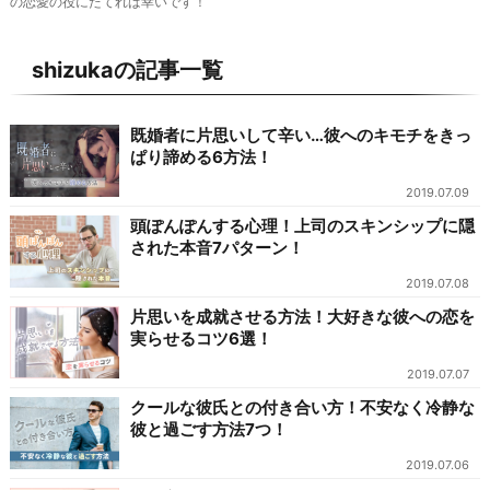
の恋愛の役にたてれば幸いです！
shizukaの記事一覧
既婚者に片思いして辛い…彼へのキモチをきっ
ぱり諦める6方法！
2019.07.09
頭ぽんぽんする心理！上司のスキンシップに隠
された本音7パターン！
2019.07.08
片思いを成就させる方法！大好きな彼への恋を
実らせるコツ6選！
2019.07.07
クールな彼氏との付き合い方！不安なく冷静な
彼と過ごす方法7つ！
2019.07.06