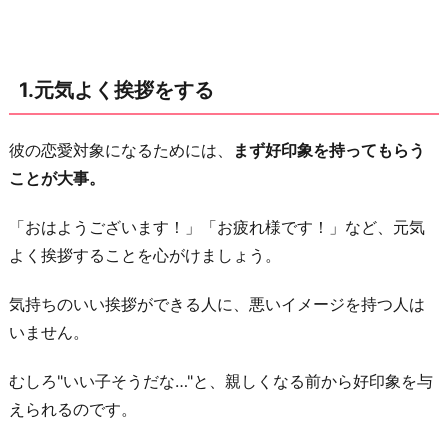
と
を
聞
1.元気よく挨拶をする
く
3.
彼の恋愛対象になるためには、
まず好印象を持ってもらう
帰
ことが大事。
る
時
「おはようございます！」「お疲れ様です！」など、元気
間
よく挨拶することを心がけましょう。
を
合
気持ちのいい挨拶ができる人に、悪いイメージを持つ人は
わ
いません。
せ
る
むしろ"いい子そうだな…"と、親しくなる前から好印象を与
えられるのです。
4.
休