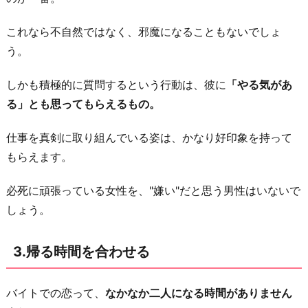
せ
これなら不自然ではなく、邪魔になることもないでしょ
る
う。
6.
イ
しかも積極的に質問するという行動は、彼に
「やる気があ
ベ
る」とも思ってもらえるもの。
ン
ト
仕事を真剣に取り組んでいる姿は、かなり好印象を持って
ご
もらえます。
と
必死に頑張っている女性を、"嫌い"だと思う男性はいないで
は
しょう。
積
極
的
3.帰る時間を合わせる
に
参
バイトでの恋って、
なかなか二人になる時間がありません
加