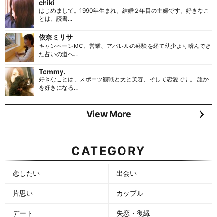
chiki
はじめまして。1990年生まれ。結婚２年目の主婦です。好きなこ
とは、読書...
依奈ミリサ
キャンペーンMC、営業、アパレルの経験を経て幼少より嗜んでき
た占いの道へ...
Tommy.
好きなことは、スポーツ観戦と犬と美容、そして恋愛です。 誰か
を好きになる...
View More
CATEGORY
恋したい
出会い
片思い
カップル
デート
失恋・復縁