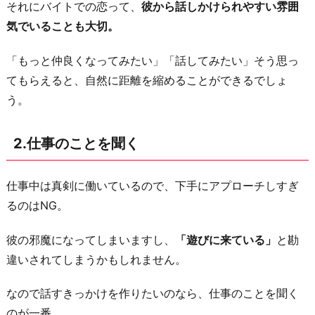
それにバイトでの恋って、
彼から話しかけられやすい雰囲
憩
気でいることも大切。
時
間
「もっと仲良くなってみたい」「話してみたい」そう思っ
に
てもらえると、自然に距離を縮めることができるでしょ
話
う。
し
か
2.仕事のことを聞く
け
る
仕事中は真剣に働いているので、下手にアプローチしすぎ
5.
るのはNG。
シ
フ
彼の邪魔になってしまいますし、
「遊びに来ている」
と勘
ト
違いされてしまうかもしれません。
を
合
なので話すきっかけを作りたいのなら、仕事のことを聞く
わ
のが一番。