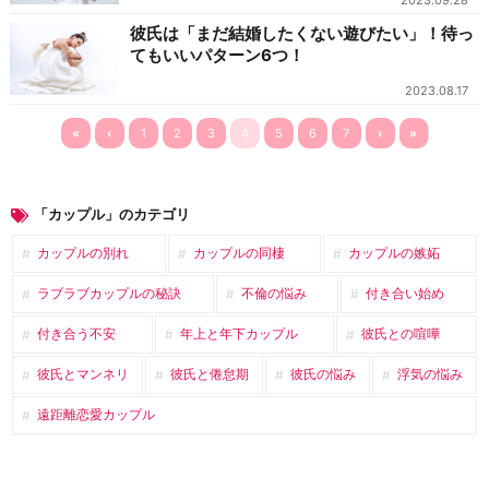
2023.09.28
彼氏は「まだ結婚したくない遊びたい」！待っ
てもいいパターン6つ！
2023.08.17
«
‹
1
2
3
4
5
6
7
›
»
「カップル」のカテゴリ
カップルの別れ
カップルの同棲
カップルの嫉妬
ラブラブカップルの秘訣
不倫の悩み
付き合い始め
付き合う不安
年上と年下カップル
彼氏との喧嘩
彼氏とマンネリ
彼氏と倦怠期
彼氏の悩み
浮気の悩み
遠距離恋愛カップル