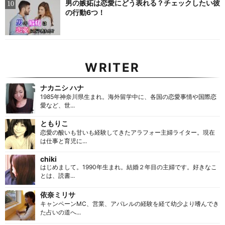
男の嫉妬は恋愛にどう表れる？チェックしたい彼
の行動6つ！
WRITER
ナカニシ ハナ
1985年神奈川県生まれ。海外留学中に、各国の恋愛事情や国際恋
愛など、世...
ともりこ
恋愛の酸いも甘いも経験してきたアラフォー主婦ライター。現在
は仕事と育児に...
chiki
はじめまして。1990年生まれ。結婚２年目の主婦です。好きなこ
とは、読書...
依奈ミリサ
キャンペーンMC、営業、アパレルの経験を経て幼少より嗜んでき
た占いの道へ...