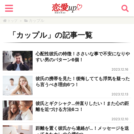
カップル
トップ
>
「
カップル
」の記事一覧
心配性彼氏の特徴！ささいな事で不安になりや
すい男のパターン6個！
2023.12.16
彼氏の携帯を見た！後悔してても浮気を疑った
ら言うべき理由6つ！
2023.12.13
彼氏とギクシャク…仲直りしたい！また心の距
離を近づける方法6コ！
2023.12.10
距離を置く彼氏から連絡が…！メッセージを送