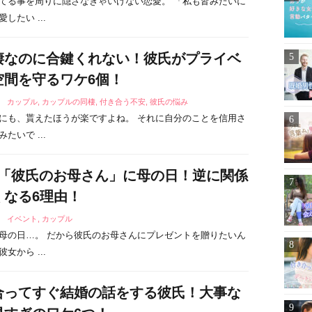
てる事を周りに隠さなきゃいけない恋愛。 「私も皆みたいに
したい ...
棲なのに合鍵くれない！彼氏がプライベ
空間を守るワケ6個！
3
カップル
,
カップルの同棲
,
付き合う不安
,
彼氏の悩み
にも、貰えたほうが楽ですよね。 それに自分のことを信用さ
たいで ...
！「彼氏のお母さん」に母の日！逆に関係
くなる6理由！
1
イベント
,
カップル
母の日…。 だから彼氏のお母さんにプレゼントを贈りたいん
女から ...
合ってすぐ結婚の話をする彼氏！大事な