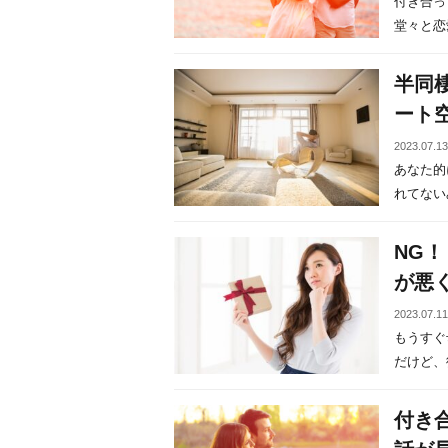
付き合っ
堂々と恋愛
半同
ート
2023.07.1
あなた的
れてないみ
NG
が悪
2023.07.1
もうすぐ
だけど、彼
付き