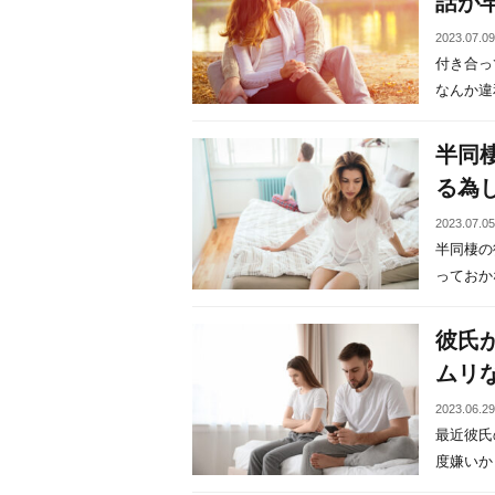
話が
2023.07.0
付き合っ
なんか違和
半同
る為
2023.07.0
半同棲の
っておかな
彼氏
ムリ
2023.06.2
最近彼氏
度嫌いかも