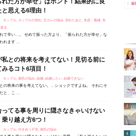
られた方が幸せ」はホント！結果的に良
遠
たと思える6理由！
5
カップル
,
カップルの別れ
,
元カレの悩み
,
別れたあと
,
失恋・復縁
,
失
ち直る
れて辛い…。 せめて振った方より、「振られた方が幸せ」な
れます ...
が私との将来を考えてない！見切る前に
てみるコト6項目！
9
カップル
,
彼氏の悩み
,
結婚
,
結婚したい
,
結婚できない
との将来の事を考えてない。…ショックですよね。 それにそ
と、こ ...
合ってる事を周りに隠さなきゃいけない
！乗り越え方6つ！
7
カップル
,
付き合う不安
,
彼氏の悩み