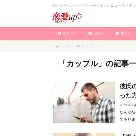
恋が上手くいくハウツーがつまったニュースメディ
恋したい
出会い
片思い
カップル
トップ
>
「
カップル
」の記事
彼氏
った
2023.08.0
なんか彼
てあります