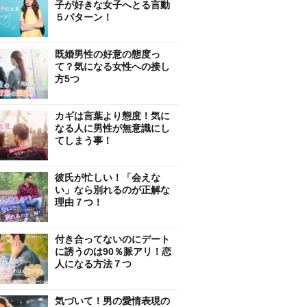
子が好きな女子へとる言動
５パターン！
既婚男性の好意の態度っ
て？気になる女性への接し
方5つ
カギは言葉より態度！気に
なる人に男性が無意識にし
てしまう事！
彼氏が忙しい！「会えな
い」なら別れるのが正解な
理由７つ！
付き合ってないのにデート
に誘うのは90％脈アリ！恋
人になる方法７つ
気づいて！男の愛情表現の