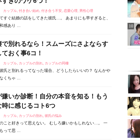
早すぎのワケ6つ！
9
カップル
,
付き合い始め
,
付き合う不安
,
恋愛心理
,
男性心理
てすぐ結婚の話をしてきた彼氏…。 あまりにも早すぎると、
感あり ...
棲で別れるなら！スムーズにさよならす
しておく事6コ！
5
カップル
,
カップルの別れ
,
カップルの同棲
彼氏と別れるってなった場合、どうしたらいいの？ なんかや
くちゃ ...
が嫌いか診断！自分の本音を知る！もう
な時に感じるコト6つ
9
カップル
,
カップルの別れ
,
彼氏の悩み
のこと好きって思えない。 むしろ嫌いかもしれない…。 一
って思 ...