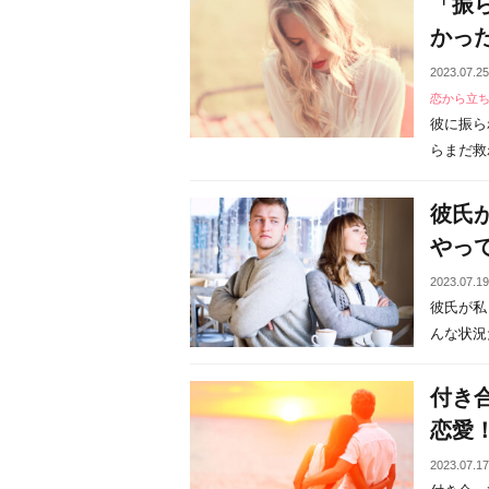
「振
かっ
2023.07.2
恋から立
彼に振ら
らまだ救わ
彼氏
やっ
2023.07.1
彼氏が私
んな状況だ
付き
恋愛
2023.07.1