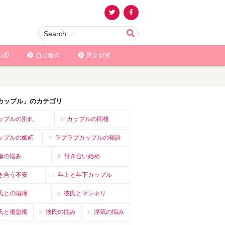
心理
自分磨き
男女研究
カップル」のカテゴリ
ップルの別れ
カップルの同棲
ップルの嫉妬
ラブラブカップルの秘訣
倫の悩み
付き合い始め
き合う不安
年上と年下カップル
氏との喧嘩
彼氏とマンネリ
氏と倦怠期
彼氏の悩み
浮気の悩み