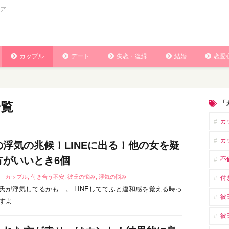
ア
カップル
デート
失恋・復縁
結婚
恋愛
「
一覧
カ
カ
の浮気の兆候！LINEに出る！他の女を疑
方がいいとき6個
不
4
カップル
,
付き合う不安
,
彼氏の悩み
,
浮気の悩み
付
氏が浮気してるかも…。 LINEしててふと違和感を覚える時っ
彼
よ ...
彼