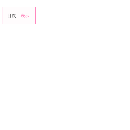
目次
1.
母
の
日
は
実
の
息
子
に
お
祝
い
し