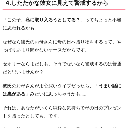
4.したたかな彼女に見えて警戒するから
扱
い
「この子、
私に取り入ろうとしてる？
」ってちょっと不審
さ
に思われるかも。
れ
て
なぜなら彼氏のお母さんに母の日へ贈り物をするって、や
る
っぱりあまり聞かないケースだからです。
気
分
セオリーならまだしも、そうでないなら警戒するのは普通
に
だと思いませんか？
な
る
彼氏のお母さんが用心深いタイプだったら、「
うまい話に
か
は裏がある
」みたいに思っちゃうかも…。
ら
それは、あなたがいくら純粋な気持ちで母の日のプレゼン
お
トを贈ったとしても、です。
わ
り