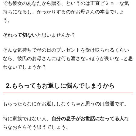
に
でも彼女のあなたから贈る、というのは正直ビミョーな気
悩
持ちになるし、がっかりするのがお母さんの本音でしょ
ん
う。
で
それって切ない
と思いませんか？
し
ま
そんな気持ちで母の日のプレゼントを受け取られるくらい
う
なら、彼氏のお母さんには何も渡さないほうが良いな…と思
か
わないでしょうか？
ら
3.
2.もらってもお返しに悩んでしまうから
ま
だ
もらったらなにかお返ししなくちゃと思うのは普通です。
お
義
特に家族ではない人、
自分の息子がお世話になってる人
な
母
らなおさらそう思うでしょう。
さ