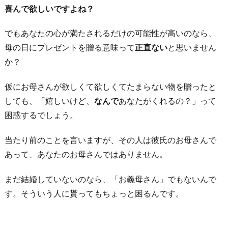
戒
喜んで欲しいですよね？
す
でもあなたの心が満たされるだけの可能性が高いのなら、
る
母の日にプレゼントを贈る意味って
正直ない
と思いません
か
か？
ら
5.
仮にお母さんが欲しくて欲しくてたまらない物を贈ったと
絶
しても、「嬉しいけど、
なんで
あなたがくれるの？」って
対
困惑するでしょう。
結
婚
当たり前のことを言いますが、その人は彼氏のお母さんで
し
あって、あなたのお母さんではありません。
た
い
まだ結婚していないのなら、「お義母さん」でもないんで
と
す。そういう人に貰ってもちょっと困るんです。
い
う