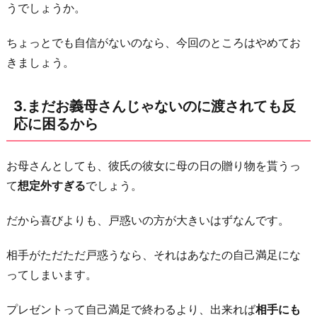
る
うでしょうか。
か
ちょっとでも自信がないのなら、今回のところはやめてお
ら
きましょう。
4.
し
3.まだお義母さんじゃないのに渡されても反
た
応に困るから
た
か
お母さんとしても、彼氏の彼女に母の日の贈り物を貰うっ
な
て
想定外すぎる
でしょう。
彼
女
だから喜びよりも、戸惑いの方が大きいはずなんです。
に
見
相手がただただ戸惑うなら、それはあなたの自己満足にな
え
ってしまいます。
て
警
プレゼントって自己満足で終わるより、出来れば
相手にも