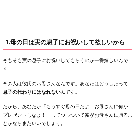
て
欲
し
い
1.母の日は実の息子にお祝いして欲しいから
か
ら
2.
そもそも実の息子にお祝いしてもらうのが一番嬉しいんで
も
す。
ら
その人は彼氏のお母さんなんです。あなたはどうしたって
っ
息子の代わりにはなれない
んです。
て
も
だから、あなたが「もうすぐ母の日だよ！お母さんに何か
お
プレゼントしなよ！」ってつっついて彼がお母さんに贈る…
返
とかならまだいいでしょう。
し