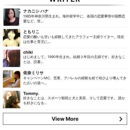
ナカニシ ハナ
1985年神奈川県生まれ。海外留学中に、各国の恋愛事情や国際恋
愛など、世...
ともりこ
恋愛の酸いも甘いも経験してきたアラフォー主婦ライター。現在
は仕事と育児に...
chiki
はじめまして。1990年生まれ。結婚２年目の主婦です。好きなこ
とは、読書...
依奈ミリサ
キャンペーンMC、営業、アパレルの経験を経て幼少より嗜んでき
た占いの道へ...
Tommy.
好きなことは、スポーツ観戦と犬と美容、そして恋愛です。 誰か
を好きになる...
View More