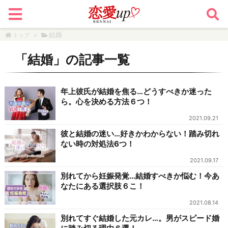
結婚
トップ
>
「
結婚
」の記事一覧
年上彼氏が結婚を焦る…どうすべきか迷った
ら。心を決める方法６つ！
2021.09.21
彼と結婚の迷い…好きかわからない！踏み切れ
ない時の対処法6つ！
2021.09.17
別れてから妊娠発覚…結婚すべきか悩む！今あ
なたにある選択肢６こ！
2021.08.14
別れてすぐ結婚した元カレ…。男がスピード婚