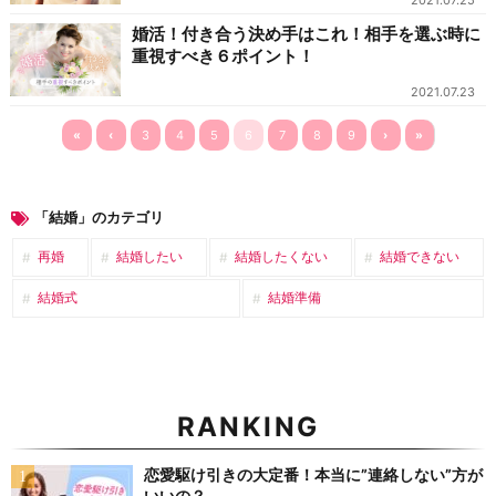
2021.07.25
婚活！付き合う決め手はこれ！相手を選ぶ時に
重視すべき６ポイント！
2021.07.23
«
‹
3
4
5
6
7
8
9
›
»
「結婚」のカテゴリ
再婚
結婚したい
結婚したくない
結婚できない
結婚式
結婚準備
RANKING
恋愛駆け引きの大定番！本当に”連絡しない”方が
いいの？