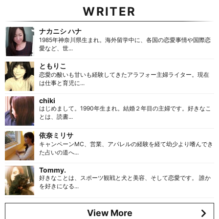
WRITER
ナカニシ ハナ
1985年神奈川県生まれ。海外留学中に、各国の恋愛事情や国際恋
愛など、世...
ともりこ
恋愛の酸いも甘いも経験してきたアラフォー主婦ライター。現在
は仕事と育児に...
chiki
はじめまして。1990年生まれ。結婚２年目の主婦です。好きなこ
とは、読書...
依奈ミリサ
キャンペーンMC、営業、アパレルの経験を経て幼少より嗜んでき
た占いの道へ...
Tommy.
好きなことは、スポーツ観戦と犬と美容、そして恋愛です。 誰か
を好きになる...
View More