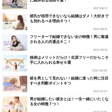
に踏み切る理由６選！
2021.08.12
彼氏が信用できないなら結婚はダメ！大好きで
も別れるべき理由６つ！
2021.08.10
フリーターで結婚できない女の特徴！男に敬遠
される人の共通点６こ！
2021.08.10
独身はメリットだらけ！生涯フリーだからこそ
手に入れられる幸せ６選
2021.08.05
彼を男として見れない！結婚に迷った時に注目
すべき判断ポイント６つ
2021.07.27
男が結婚したい彼女とは！一生一緒にいたくな
る女の特徴７つ！