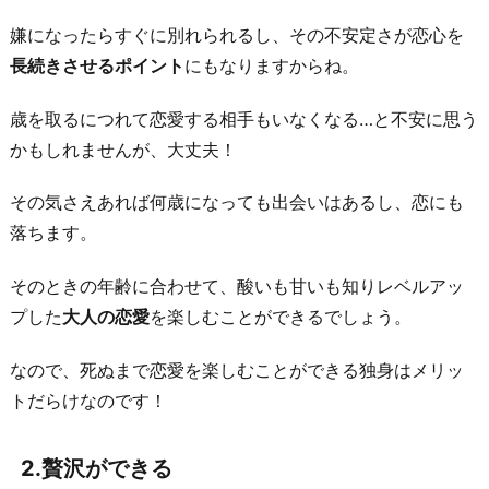
い
嫌になったらすぐに別れられるし、その不安定さが恋心を
5.
長続きさせるポイント
にもなりますからね。
自
分
歳を取るにつれて恋愛する相手もいなくなる…と不安に思う
の
かもしれませんが、大丈夫！
ペ
その気さえあれば何歳になっても出会いはあるし、恋にも
ー
落ちます。
ス
で
そのときの年齢に合わせて、酸いも甘いも知りレベルアッ
生
プした
大人の恋愛
を楽しむことができるでしょう。
活
で
なので、死ぬまで恋愛を楽しむことができる独身はメリッ
き
トだらけなのです！
る
6.
2.贅沢ができる
自