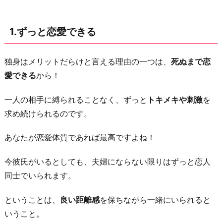
3.
責
1.ずっと恋愛できる
任
が
独身はメリットだらけと言える理由の一つは、
死ぬまで恋
な
愛できる
から！
い
4.
一人の相手に縛られることなく、ずっと
トキメキや刺激
を
相
求め続けられるのです。
手
家
あなたが恋愛体質であれば最高ですよね！
族
今彼氏がいるとしても、夫婦にならない限りはずっと恋人
の
同士でいられます。
問
題
ということは、
良い距離感
を保ちながら一緒にいられると
が
いうこと。
な