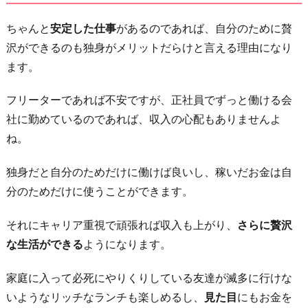
分
ちゃんと
安定した仕事
があるのであれば、自分のために贅
の
沢ができるのも独身がメリットだらけと言える理由になり
た
ます。
め
だ
フリーターであれば不安ですが、正社員でずっと働ける会
け
社に勤めているのであれば、収入の心配もありませんよ
に
ね。
生
独身だと自分のためだけに働けば良いし、稼いだお金は自
き
分のためだけに使うことができます。
る
こ
それにキャリア重視で頑張れば収入も上がり、
さらに贅沢
と
な生活ができる
ようになります。
が
で
家庭に入って必死にやりくりしている友達が滅多に行けな
き
いようなリッチなランチも楽しめるし、
見た目
にもお金を
る