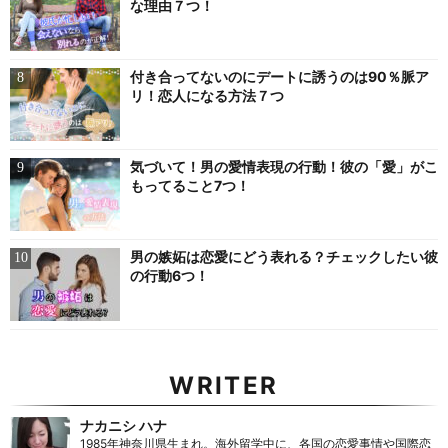
な理由７つ！
付き合ってないのにデートに誘うのは90％脈ア
リ！恋人になる方法７つ
気づいて！男の愛情表現の行動！彼の「愛」がこ
もってること7つ！
男の嫉妬は恋愛にどう表れる？チェックしたい彼
の行動6つ！
WRITER
ナカニシ ハナ
1985年神奈川県生まれ。海外留学中に、各国の恋愛事情や国際恋