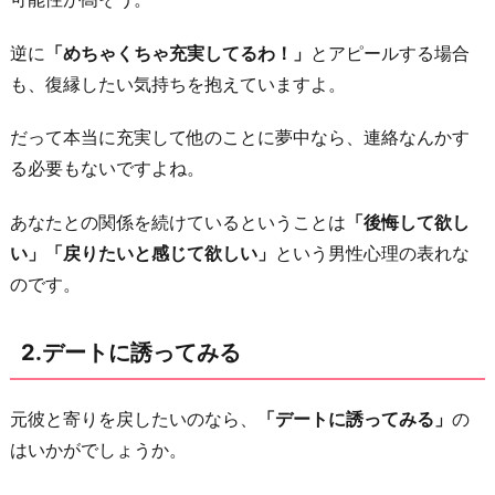
ら
う
逆に
「めちゃくちゃ充実してるわ！」
とアピールする場合
5.
も、復縁したい気持ちを抱えていますよ。
率
だって本当に充実して他のことに夢中なら、連絡なんかす
直
る必要もないですよね。
に
聞
あなたとの関係を続けているということは
「後悔して欲し
く
い」「戻りたいと感じて欲しい」
という男性心理の表れな
お
のです。
わ
り
2.デートに誘ってみる
に
元彼と寄りを戻したいのなら、
「デートに誘ってみる」
の
はいかがでしょうか。