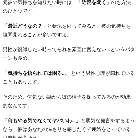
元彼の気持ちを知りたい時には、
「近況を聞く」
のも方法
性
のひとつです。
の
話
「最近どうなの？」
と状況を伺ってみると、彼の気持ちを
を
垣間見れることが多いですよ。
し
て
男性が復縁したい時ってそれを素直に言えない…というパタ
み
ーンも多め。
る
「気持ちを悟られては困る…」
という男性心理が隠れている
4.
こともあります。
友
達
そのため、何気ない話から彼の様子を探ってみるのが効果
に
的なんです。
探
っ
「何もやる気でなくてヤバいわ…」
と弱気な発言をするよう
て
なら、彼はあなたの温もりを感じたくて連絡をとっている
も
可能性が高そう。