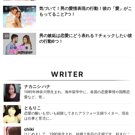
気づいて！男の愛情表現の行動！彼の「愛」がこ
もってること7つ！
男の嫉妬は恋愛にどう表れる？チェックしたい彼
の行動6つ！
WRITER
ナカニシ ハナ
1985年神奈川県生まれ。海外留学中に、各国の恋愛事情や国際恋
愛など、世...
ともりこ
恋愛の酸いも甘いも経験してきたアラフォー主婦ライター。現在
は仕事と育児に...
chiki
はじめまして。1990年生まれ。結婚２年目の主婦です。好きなこ