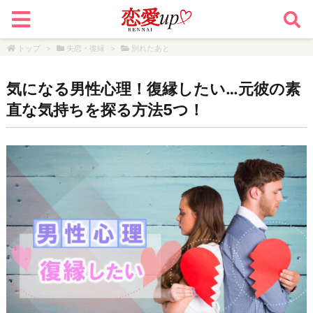
トップ
>
失恋・復縁
>
別れたあと
気になる男性心理！復縁したい…元彼の素
直な気持ちを探る方法5つ！