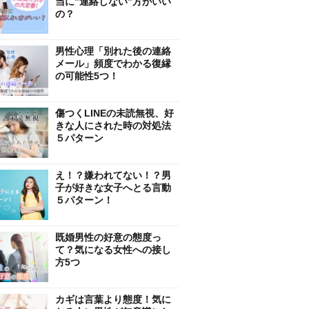
当に”連絡しない”方がいい
の？
男性心理「別れた後の連絡
メール」頻度でわかる復縁
の可能性5つ！
傷つくLINEの未読無視、好
きな人にされた時の対処法
５パターン
え！？嫌われてない！？男
子が好きな女子へとる言動
５パターン！
既婚男性の好意の態度っ
て？気になる女性への接し
方5つ
カギは言葉より態度！気に