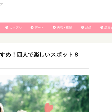
ア
カップル
デート
失恋・復縁
結婚
恋愛
すめ！四人で楽しいスポット８