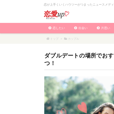
恋が上手くいくハウツーがつまったニュースメディ
恋したい
出会い
片思い
トップ
>
カップル
ダブルデートの場所でおす
つ！