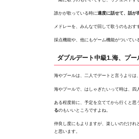
プ
ー
誰かが歌っている時に
適度に話せて、話が
ル
メドレーを、みんなで回して歌うのもおす
ダ
ブ
採点機能や、他にもゲーム機能がついてい
ル
デ
ダブルデート中級1.海、プー
ー
ト
海やプールは、二人でデートと言うよりは
中
級
海やプールで、はしゃぎたいって時は、四
2.
バ
ある程度前に、予定を立ててから行くと思
ー
る
のもいいところですよね。
ベ
キ
仲良し度にもよりますが、楽しいのだけれ
ュ
と思います。
ー