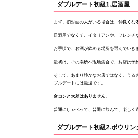
ブ
ダブルデート初級1.居酒屋
ル
デ
まず、初対面の人がいる場合は、
仲良くな
ー
ト
居酒屋でなくて、イタリアンや、フレンチ
初
級
お手頃で、お酒が飲める場所を選んでいき
2.
最初は、その場所へ現地集合で、お店は予
ボ
ウ
そして、あまり静かなお店ではなく、うる
リ
ブルデートには最適です。
ン
グ
合コンと大差はありません。
ダ
普通にしゃべって、普通に飲んで、楽しく
ブ
ル
デ
ダブルデート初級2.ボウリン
ー