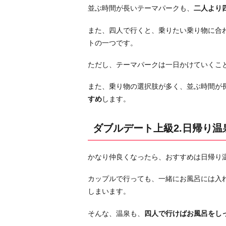
ル
並ぶ時間が長いテーマパークも、
二人より
デ
ー
また、四人で行くと、乗りたい乗り物に合
ト
トの一つです。
上
ただし、テーマパークは一日かけていくこ
級
2.
また、乗り物の選択肢が多く、並ぶ時間が
日
すめ
します。
帰
り
ダブルデート上級2.日帰り温
温
泉
ダ
かなり仲良くなったら、おすすめは日帰り
ブ
カップルで行っても、一緒にお風呂には入
ル
しまいます。
デ
ー
そんな、温泉も、
四人で行けばお風呂をし
ト