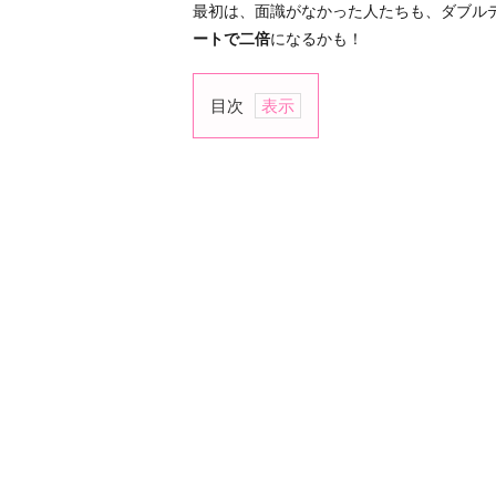
最初は、面識がなかった人たちも、ダブル
ートで二倍
になるかも！
目次
ダ
ブ
ル
デ
ー
ト
初
級
1.
居
酒
屋
ダ