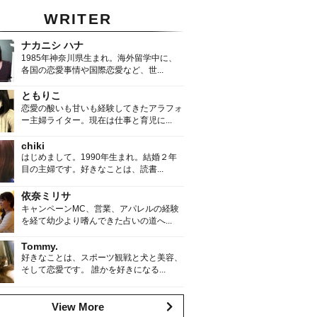
WRITER
ナカニシ ハナ
1985年神奈川県生まれ。海外留学中に、
各国の恋愛事情や国際恋愛など、世...
ともりこ
恋愛の酸いも甘いも経験してきたアラフォ
ー主婦ライター。現在は仕事と育児に...
chiki
はじめまして。1990年生まれ。結婚２年
目の主婦です。好きなことは、読書...
依奈ミリサ
キャンペーンMC、営業、アパレルの経験
を経て幼少より嗜んできた占いの道へ...
Tommy.
好きなことは、スポーツ観戦と犬と美容、
そして恋愛です。 誰かを好きになる...
View More