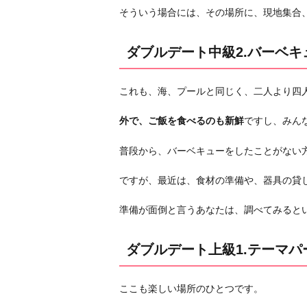
そういう場合には、その場所に、現地集合
ダ
ブ
ダブルデート中級2.バーベキ
ル
デ
ー
これも、海、プールと同じく、二人より四
ト
上
外で、ご飯を食べるのも新鮮
ですし、みん
級
普段から、バーベキューをしたことがない
1.
テ
ですが、最近は、食材の準備や、器具の貸
ー
マ
準備が面倒と言うあなたは、調べてみると
パ
ー
ダブルデート上級1.テーマパ
ク
ダ
ここも楽しい場所のひとつです。
ブ