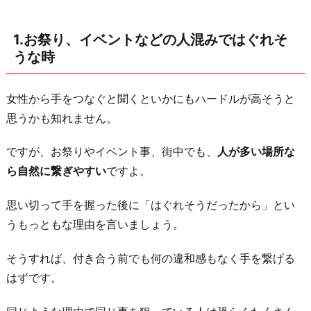
れ
1.お祭り、イベントなどの人混みではぐれそ
そ
うな時
う
な
時
女性から手をつなぐと聞くといかにもハードルが高そうと
思うかも知れません。
2.
映
ですが、お祭りやイベント事、街中でも、
人が多い場所な
画
ら自然に繋ぎやすい
ですよ。
館
で
思い切って手を握った後に「はぐれそうだったから」とい
隣
うもっともな理由を言いましょう。
に
座
そうすれば、付き合う前でも何の違和感もなく手を繋げる
っ
はずです。
て