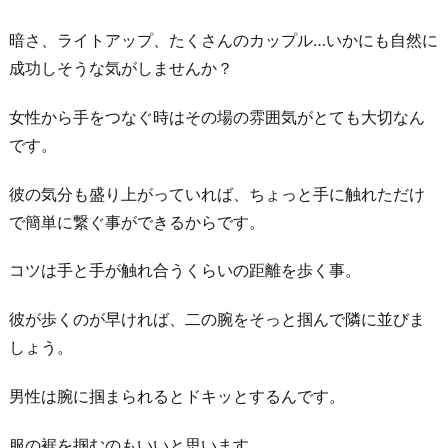
5.
暗さ、ライトアップ、たくさんのカップル…いかにも自然に
ラ
成功しそうな気がしませんか？
イ
ブ
女性から手をつなぐ時はその場の雰囲気がとても大切なん
で
です。
盛
り
彼の気分も盛り上がっていれば、ちょっと手に触れただけ
上
で簡単に繋ぐ事ができるからです。
が
っ
コツは手と手が触れ合うくらいの距離を歩く事。
て
彼が歩くのが早ければ、二の腕をそっと掴んで隣に並びま
い
しょう。
る
時
男性は腕に掴まられるとドキッとするんです。
お
わ
服の裾を掴むのもいいと思います。