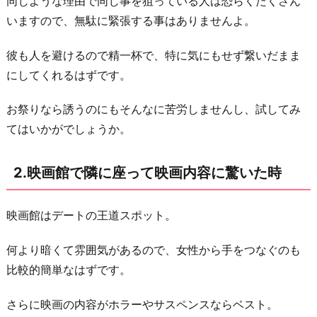
同じような理由で同じ事を狙っている人は恐らくたくさん
映
いますので、無駄に緊張する事はありませんよ。
画
内
彼も人を避けるので精一杯で、特に気にもせず繋いだまま
容
にしてくれるはずです。
に
驚
お祭りなら誘うのにもそんなに苦労しませんし、試してみ
い
てはいかがでしょうか。
た
時
2.映画館で隣に座って映画内容に驚いた時
3.
カ
映画館はデートの王道スポット。
ッ
プ
何より暗くて雰囲気があるので、女性から手をつなぐのも
ル
比較的簡単なはずです。
の
多
さらに映画の内容がホラーやサスペンスならベスト。