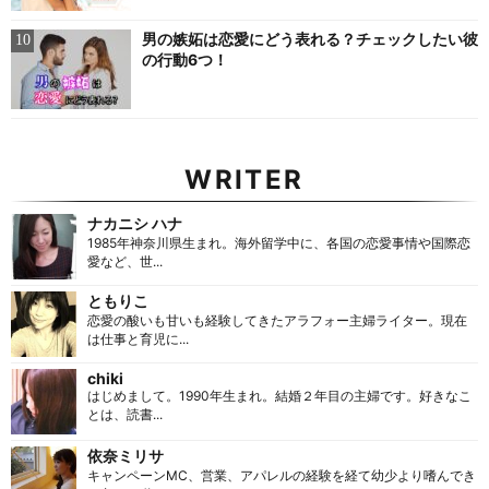
男の嫉妬は恋愛にどう表れる？チェックしたい彼
の行動6つ！
WRITER
ナカニシ ハナ
1985年神奈川県生まれ。海外留学中に、各国の恋愛事情や国際恋
愛など、世...
ともりこ
恋愛の酸いも甘いも経験してきたアラフォー主婦ライター。現在
は仕事と育児に...
chiki
はじめまして。1990年生まれ。結婚２年目の主婦です。好きなこ
とは、読書...
依奈ミリサ
キャンペーンMC、営業、アパレルの経験を経て幼少より嗜んでき