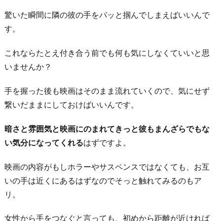
い
驚いた瞬間に隣の彼の手をパッと掴んでしまえばいいんで
デ
す。
ー
ト
これならたとえ付き合う前でも何も気にしなくていいと思
ス
いませんか？
ポ
ッ
手を握った後も映画はそのまま流れていくので、気にせず
ト
繋いだままにしておけばいいんです。
で
手
暗さと雰囲気と映画にのまれてきっと彼もまんざらでもな
が
い気分になってくれる
はずですよ。
触
映画の内容がもしホラーやサスペンスではなくても、お互
れ
いの手は近くにあるはずなのでそっと触れてみるのもア
た
リ。
時
4.
女性から手をつなぐと言っても、初めから距離が近ければ