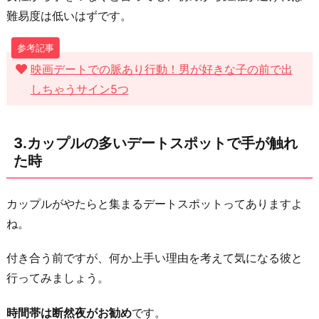
水
難易度は低いはずです。
族
館
で
映画デートでの脈あり行動！男が好きな子の前で出
水
しちゃうサイン5つ
槽
を
3.カップルの多いデートスポットで手が触れ
一
た時
緒
に
カップルがやたらと集まるデートスポットってありますよ
覗
ね。
き
込
付き合う前ですが、何か上手い理由を考えて気になる彼と
ん
行ってみましょう。
だ
時
時間帯は断然夜がお勧め
です。