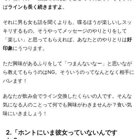
い
ば
ラインも長く続きますよ
。
な
い
それに男も女も話を聞くよりも、喋るほうが楽しいしスッ
ん
キリするもの。そうやってメッセージのやりとりをして
で
「楽しい」と思ってもらえれば、あなたとのやりとりは
好
す
印象
にうつります。
か？」
ただ興味があるふりをして「つまんないなー」と思いなが
3.
ら教えてもらうのはNG。そういうのってなんとなく相手に
「気
バレます！
に
な
あなたが飲み会でライン交換したくらいの人です。そんな
っ
気になる人のことって何でも興味がわきませんか？食い気
て
味にいきましょう！
た
か
2.「ホントにいま彼女っていないんです
ら