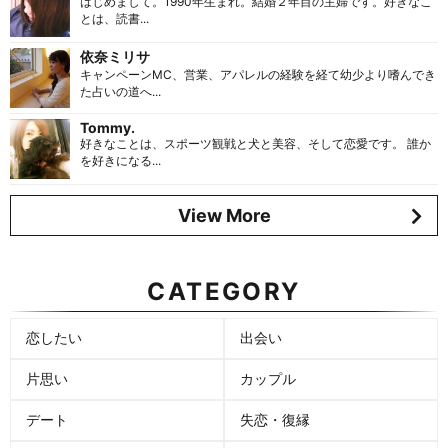
はじめまして。1990年生まれ。結婚２年目の主婦です。好きなこ
とは、読書...
依奈ミリサ
キャンペーンMC、営業、アパレルの経験を経て幼少より嗜んでき
た占いの道へ...
Tommy.
好きなことは、スポーツ観戦と犬と美容、そして恋愛です。 誰か
を好きになる...
View More
CATEGORY
恋したい
出会い
片思い
カップル
デート
失恋・復縁