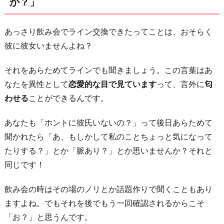
か？」
交
換
あっさり飲み会でライン交換できたってことは、おそらく
で
彼に彼女いませんよね？
き
て
それをあらためてラインでも聞きましょう。この言葉はあ
嬉
なたを異性として
恋愛的な目で見ています
って、言外に
匂
し
わせる
ことができるんです。
い
で
あなたも「ホントに彼氏いないの？」って後日あらためて
す」
聞かれたら「あ、もしかして私のことちょっと気になって
4.
たりする？」とか「脈あり？」とか思いませんか？それと
「今
同じです！
月
飲み会の時はその場のノリとか話題作りで聞くこともあり
中
ますよね。でもそれを後でもう一回確認されるからこそ
に
「お？」と思うんです。
飲