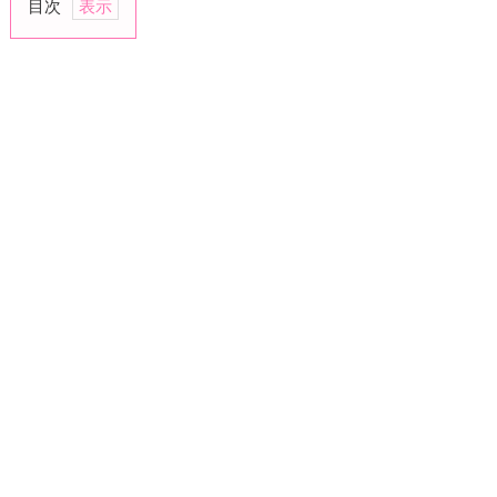
目次
1.
「話
し
て
た
○
○
の
こ
と
も
っ
と
教
え