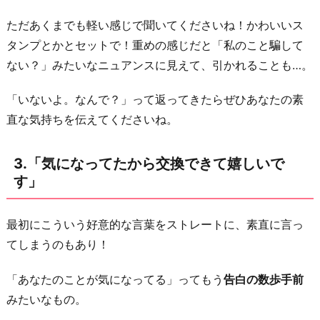
み
ただあくまでも軽い感じで聞いてくださいね！かわいいス
た
タンプとかとセットで！重めの感じだと「私のこと騙して
い
ない？」みたいなニュアンスに見えて、引かれることも…。
で
す！」
「いないよ。なんで？」って返ってきたらぜひあなたの素
5.
直な気持ちを伝えてくださいね。
「い
ま
3.「気になってたから交換できて嬉しいで
電
す」
話
し
最初にこういう好意的な言葉をストレートに、素直に言っ
て
てしまうのもあり！
も
良
「あなたのことが気になってる」ってもう
告白の数歩手前
い
みたいなもの。
で