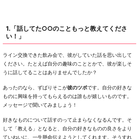
て
く
だ
1.「話してた○○のこともっと教えてくださ
さ
い！」
い！」
2.
ライン交換できた飲み会で、彼がしていた話を思い出して
「ホ
ください。たとえば自分の趣味のこととかで、彼が楽しそ
ン
うに話してることはありませんでしたか？
ト
に
あったのなら、ずばりそこが
彼のツボ
です。自分の好きな
い
ものに興味を持ってもらえるのは誰もが嬉しいものです。
ま
メッセージで聞いてみましょう！
彼
女
好きなものについて話すのって止まらなくなるんです。そ
っ
して「教える」となると、自分の好きなものの良さをより
て
ていねいに、一生懸命伝えようとしてくれます。そうすれ