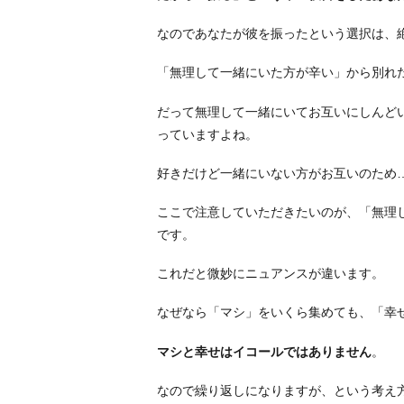
た」
2.
なのであなたが彼を振ったという選択は、
罪
「無理して一緒にいた方が辛い」から別れ
悪
感
だって無理して一緒にいてお互いにしんど
を
っていますよね。
消
す
好きだけど一緒にいない方がお互いのため
方
ここで注意していただきたいのが、「無理
法
です。
2
-
これだと微妙にニュアンスが違います。
1.
振
なぜなら「マシ」をいくら集めても、「幸
っ
た
マシと幸せはイコールではありません
。
自
なので繰り返しになりますが、という考え
分