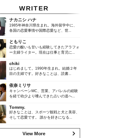
WRITER
ナカニシ ハナ
1985年神奈川県生まれ。海外留学中に、
各国の恋愛事情や国際恋愛など、世...
ともりこ
恋愛の酸いも甘いも経験してきたアラフォ
ー主婦ライター。現在は仕事と育児に...
chiki
はじめまして。1990年生まれ。結婚２年
目の主婦です。好きなことは、読書...
依奈ミリサ
キャンペーンMC、営業、アパレルの経験
を経て幼少より嗜んできた占いの道へ...
Tommy.
好きなことは、スポーツ観戦と犬と美容、
そして恋愛です。 誰かを好きになる...
View More