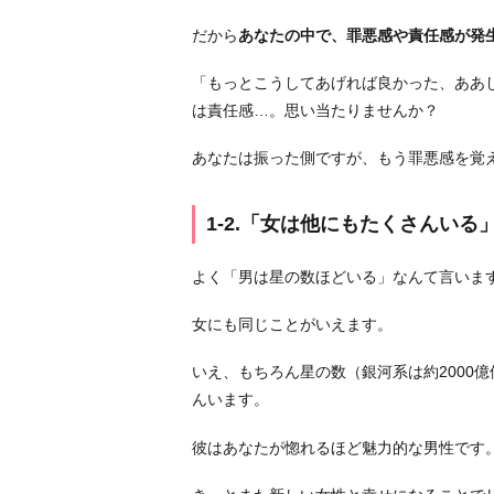
1
だから
あなたの中で、罪悪感や責任感が発
-
2.
「もっとこうしてあげれば良かった、ああ
「女
は責任感…。思い当たりませんか？
は
他
あなたは振った側ですが、もう罪悪感を覚
に
も
1-2.「女は他にもたくさんいる
た
く
よく「男は星の数ほどいる」なんて言いま
さ
ん
女にも同じことがいえます。
い
る」
いえ、もちろん星の数（銀河系は約2000
んいます。
1
-
彼はあなたが惚れるほど魅力的な男性です
3.
「そ