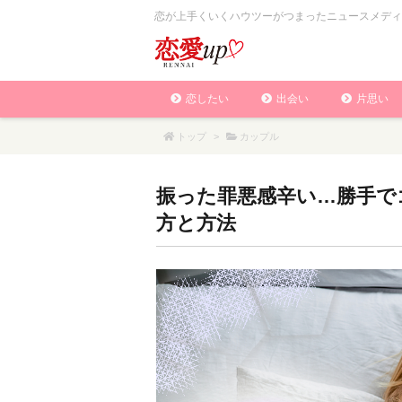
恋が上手くいくハウツーがつまったニュースメディ
恋したい
出会い
片思い
トップ
>
カップル
振った罪悪感辛い…勝手で
方と方法