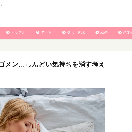
ア
カップル
デート
失恋・復縁
結婚
恋愛
ゴメン…しんどい気持ちを消す考え