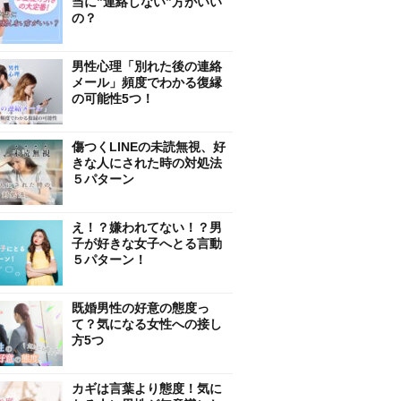
当に”連絡しない”方がいい
の？
男性心理「別れた後の連絡
メール」頻度でわかる復縁
の可能性5つ！
傷つくLINEの未読無視、好
きな人にされた時の対処法
５パターン
え！？嫌われてない！？男
子が好きな女子へとる言動
５パターン！
既婚男性の好意の態度っ
て？気になる女性への接し
方5つ
カギは言葉より態度！気に