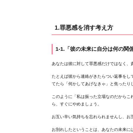
1
-
1.
「彼
1.罪悪感を消す考え方
の
未
来
1-1.「彼の未来に自分は何の関
に
自
あなたは彼に対して罪悪感だけではなく、
分
は
たとえば彼から連絡がきたらつい返事をして
何
てたら「何かしてあげなきゃ」と焦ったり
の
このように「私は振った立場なのだからこ
関
ら、すぐにやめましょう。
係
も
お互い辛い気持ちを忘れられませんし、お
な
い」
お別れしたということは、あなたの未来に