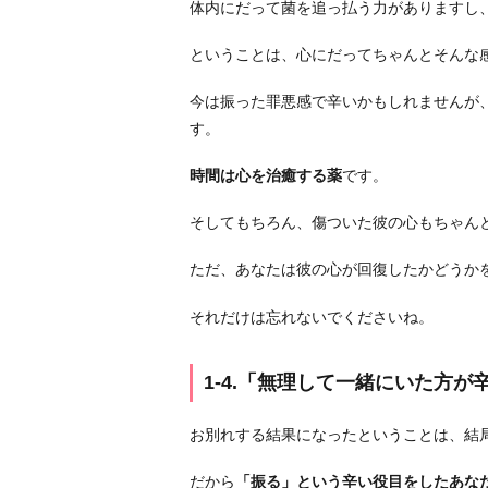
体内にだって菌を追っ払う力がありますし
に
い
ということは、心にだってちゃんとそんな
た
今は振った罪悪感で辛いかもしれませんが
方
す。
が
辛
時間は心を治癒する薬
です。
い」
1
そしてもちろん、傷ついた彼の心もちゃん
-
ただ、あなたは彼の心が回復したかどうか
5.
「い
それだけは忘れないでくださいね。
い
経
1-4.「無理して一緒にいた方が
験
に
お別れする結果になったということは、結
な
っ
だから
「振る」という辛い役目をしたあな