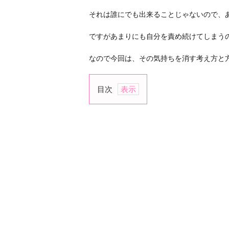
それは誰にでも出来ることじゃないので、
ですがあまりにも自分を責め続けてしまう
なので今回は、その気持ちを消す考え方と
目次
1.
罪
悪
感
を
消
す
考
え
方