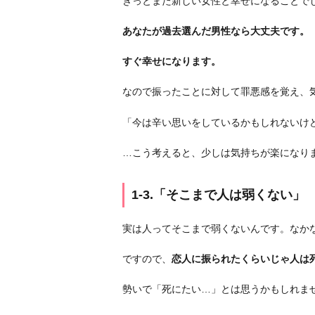
きっとまた新しい女性と幸せになることで
こ
ま
あなたが過去選んだ男性なら大丈夫です。
で
すぐ幸せになります。
人
は
なので振ったことに対して罪悪感を覚え、
弱
く
「今は辛い思いをしているかもしれないけ
な
…こう考えると、少しは気持ちが楽になり
い」
1
-
1-3.「そこまで人は弱くない」
4.
「無
実は人ってそこまで弱くないんです。なか
理
ですので、
恋人に振られたくらいじゃ人は
し
て
勢いで「死にたい…」とは思うかもしれま
一
緒