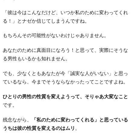
す
「彼は今はこんなだけど、いつか私のために変わってくれ
る
る！」とナゼか信じてしまうんですね。
4.
軽
もちろんその可能性がないわけじゃありません。
口
を
あなたのために真面目になろう！と思って、実際にそうな
叩
る男性もいるかも知れません。
く
でも、少なくともあなたが今「誠実な人がいない」と思っ
5.
ているなら、今までそうならなかったってことですよね。
「外
見
ひとりの男性の性質を変えようって、そりゃあ大変なこと
は
です。
チ
ャ
残念ながら、
「私のために変わってくれる」と思っている
ラ
うちは彼の性質を変えるのはムリ
。
イ