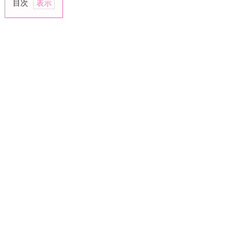
目次
1.
物
分
り
の
良
い
女
を
演
じ
る
2.
「私
が