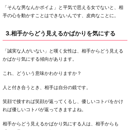
が
「そんな男なんかポイよ」と平気で思える女でないと、相
中
手の心を動かすことはできないんです、皮肉なことに。
身
は
3.相手からどう見えるかばかりを気にする
誠
実」
「誠実な人がいない」と嘆く女性は、相手からどう見える
な
かばかり気にする傾向があります。
男
を
これ、どういう意味かわかりますか？
求
人と付き合うとき、相手は自分の鏡です。
め
る
笑顔で接すれば笑顔が返ってくるし、優しいコトバをかけ
お
れば優しいコトバが返ってきますよね。
わ
り
相手からどう見えるかばかり気にする人は、相手からも
に