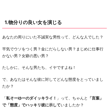
更
生
さ
1.物分りの良い女を演じる
せ
ら
れ
あなたの周りにいた不誠実な男性って、どんな人でした？
る」
平気でウソをつく男？金にだらしない男？まじめに仕事行
と
かない男？女癖の悪い男？
変
な
たしかに、そんな男たち、イヤですよね！
自
信
で、あなたはそんな彼に対してどんな態度をとっていまし
を
たか？
持
「
私そーゆーのダイッキライ！
」って、ちゃんと
「言葉」
つ
で「態度」でハッキリ彼に示して
いましたか？
3.