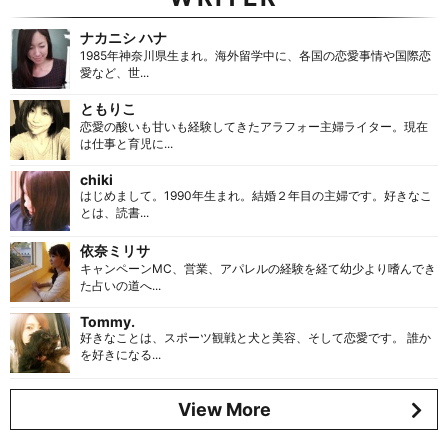
ナカニシ ハナ
1985年神奈川県生まれ。海外留学中に、各国の恋愛事情や国際恋
愛など、世...
ともりこ
恋愛の酸いも甘いも経験してきたアラフォー主婦ライター。現在
は仕事と育児に...
chiki
はじめまして。1990年生まれ。結婚２年目の主婦です。好きなこ
とは、読書...
依奈ミリサ
キャンペーンMC、営業、アパレルの経験を経て幼少より嗜んでき
た占いの道へ...
Tommy.
好きなことは、スポーツ観戦と犬と美容、そして恋愛です。 誰か
を好きになる...
View More