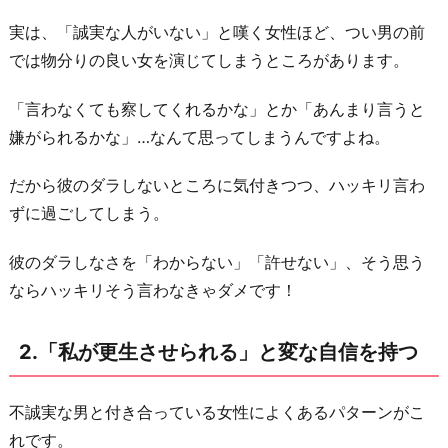
相
実は、「誠実な人がいない」と嘆く女性ほど、つい男の前
手
では物分りの良い女を演じてしまうところがあります。
か
ら
「言わなくても察してくれるかな」とか「あんまり言うと
ど
嫌がられるかな」…なんて思ってしまうんですよね。
う
見
だから彼のダラしないところに気付きつつ、ハッキリ言わ
え
ずに過ごしてしまう。
る
彼のダラしなさを「わからない」「許せない」、そう思う
か
ならハッキリそう言わなきゃダメです！
ば
か
2.「私が更生させられる」と変な自信を持つ
り
を
気
不誠実な男と付き合っている女性によくあるパターンがこ
に
れです。