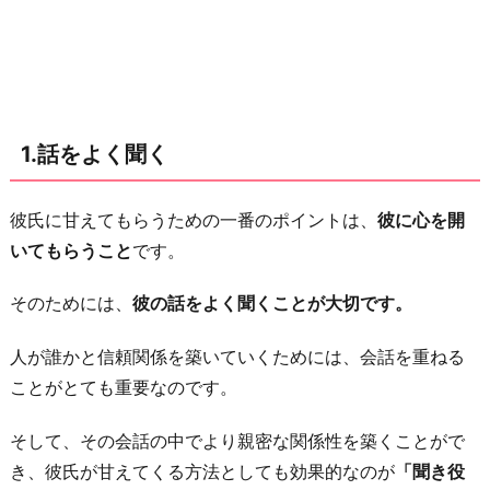
有
す
る
3.
世
1.話をよく聞く
話
を
彼氏に甘えてもらうための一番のポイントは、
彼に心を開
や
いてもらうこと
です。
く
4.
そのためには、
彼の話をよく聞くことが大切です。
い
つ
人が誰かと信頼関係を築いていくためには、会話を重ねる
も
ことがとても重要なのです。
味
そして、その会話の中でより親密な関係性を築くことがで
方
き、彼氏が甘えてくる方法としても効果的なのが
「聞き役
で