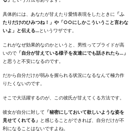
え
る
具体的には、あなたが甘えたり愛情表現をしたときに
「ふ
たりだけのひみつね！」や「○○にしかこういうこと言わな
お
いよ」と伝える…
というワザです。
わ
り
これがなぜ効果的なのかというと、男性ってプライドが高
に
いので
「自分が甘えている様子を友達にでも話されたら…」
と思うと不安になるのです。
だから自分だけが弱みを握られる状況になるなんて極力作
りたくないのです。
そこで大活躍するのが、この彼氏が甘えてくる方法です。
彼女が自分に対して
「秘密にしておいて欲しいような姿を
見せてくれてる」
と感じることができれば、自分だけが不
利になることはないですよね。