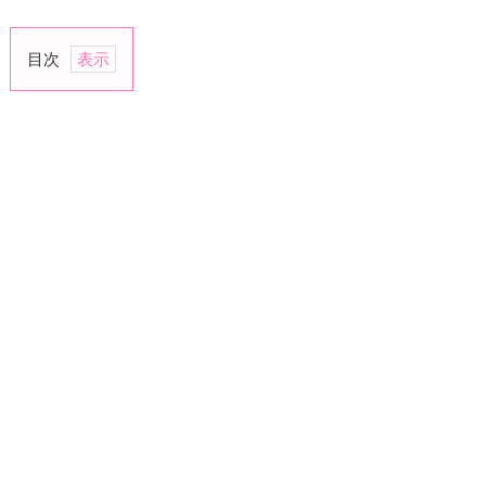
目次
1.
話
を
よ
く
聞
く
2.
ひ
み
つ
を
共