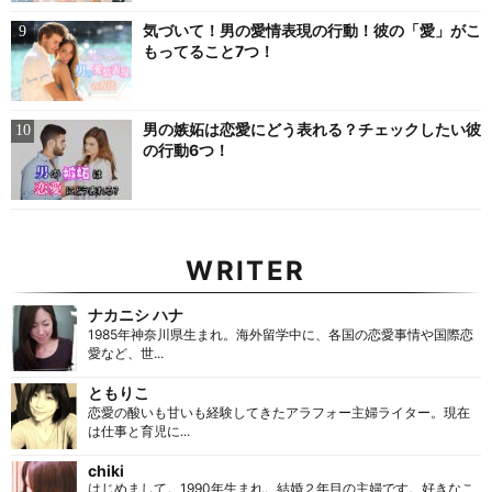
気づいて！男の愛情表現の行動！彼の「愛」がこ
もってること7つ！
男の嫉妬は恋愛にどう表れる？チェックしたい彼
の行動6つ！
WRITER
ナカニシ ハナ
1985年神奈川県生まれ。海外留学中に、各国の恋愛事情や国際恋
愛など、世...
ともりこ
恋愛の酸いも甘いも経験してきたアラフォー主婦ライター。現在
は仕事と育児に...
chiki
はじめまして。1990年生まれ。結婚２年目の主婦です。好きなこ