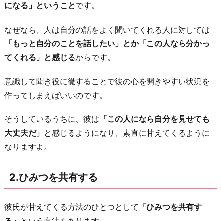
になる」ということ
です。
い
る
なぜなら、人は自分の話をよく聞いてくれる人に対しては
5.
「もっと自分のことを話したい」とか「この人なら分かっ
「も
てくれる」と感じる
からです。
っ
と
意識して聞き役に徹することで彼の心を開きやすい状況を
甘
作ってしまえばいいのです。
え
て
そうしているうちに、彼は
「この人になら自分を見せても
い
大丈夫だ」
と感じるようになり、素直に甘えてくるように
い
なりますよ。
ん
だ
2.ひみつを共有する
よ」
と
彼氏が甘えてくる方法のひとつとして
「ひみつを共有す
伝
る」
という方法もあります。