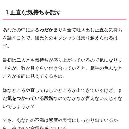
か
1.正直な気持ちを話す
聞
い
て
あなたの中にある
わだかまり
を全て吐き出し正直な気持ち
み
を話すことで、彼氏とのギクシャクは乗り越えられるは
る
ず。
3.
最初は二人とも気持ちが盛り上がっているので気になりま
彼
せんが、数か月ぐらい付き合っていると、相手の色んなと
に
ころが冷静に見えてくるもの。
求
め
嫌なところや直してほしいところが出てきているけど、ま
す
だ
気をつかっている段階
なのでなかなか言えないんじゃな
ぎ
いでしょうか？
て
い
でも、あなたの不満は態度や表情にしっかり出ているか
な
ら、彼はその空気を感じている。