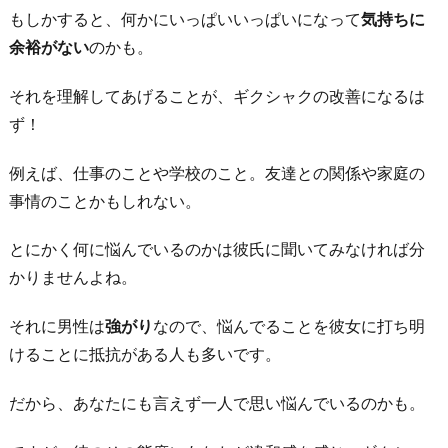
置
もしかすると、何かにいっぱいいっぱいになって
気持ちに
く
余裕がない
のかも。
6.
改
それを理解してあげることが、ギクシャクの改善になるは
善
ず！
の
例えば、仕事のことや学校のこと。友達との関係や家庭の
余
事情のことかもしれない。
地
が
とにかく何に悩んでいるのかは彼氏に聞いてみなければ分
な
かりませんよね。
け
れ
それに男性は
強がり
なので、悩んでることを彼女に打ち明
ば
けることに抵抗がある人も多いです。
別
れ
だから、あなたにも言えず一人で思い悩んでいるのかも。
る