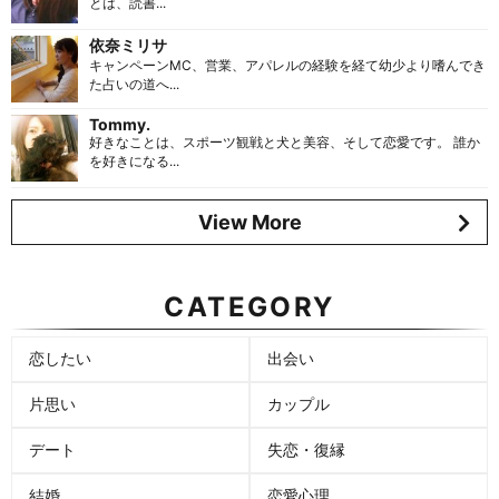
とは、読書...
依奈ミリサ
キャンペーンMC、営業、アパレルの経験を経て幼少より嗜んでき
た占いの道へ...
Tommy.
好きなことは、スポーツ観戦と犬と美容、そして恋愛です。 誰か
を好きになる...
View More
CATEGORY
恋したい
出会い
片思い
カップル
デート
失恋・復縁
結婚
恋愛心理