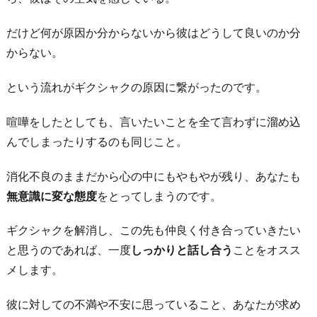
い
だけど何が原因か分からないから彼はどうして良いのか分
か
からない。
考
え
という流れがギクシャクの原因に繋がったのです。
て
み
喧嘩をしたとしても、言いたいことを全て言わずに溜め込
る
んでしまったりするのも同じこと。
4.
消化不良のままだから心の中にもやもやが残り、あなたも
前
無意識に変な態度
をとってしまうのです。
向
き
ギクシャクを解消し、この先も仲良く付き合っていきたい
に
と思うのであれば、一度
しっかりと話し合う
ことをオスス
考
メします。
え
る
彼に対しての不満や不安に思っていること、あなたが求め
よ