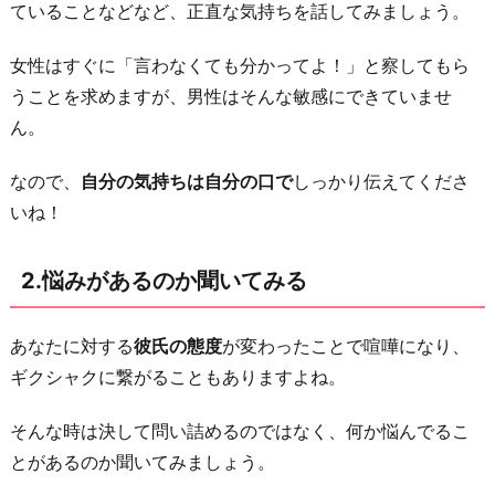
ていることなどなど、正直な気持ちを話してみましょう。
う
に
女性はすぐに「言わなくても分かってよ！」と察してもら
す
うことを求めますが、男性はそんな敏感にできていませ
る
ん。
5.
なので、
自分の気持ちは自分の口で
しっかり伝えてくださ
冷
いね！
静
に
2.悩みがあるのか聞いてみる
な
る
ま
あなたに対する
彼氏の態度
が変わったことで喧嘩になり、
で
ギクシャクに繋がることもありますよね。
距
そんな時は決して問い詰めるのではなく、何か悩んでるこ
離
とがあるのか聞いてみましょう。
を