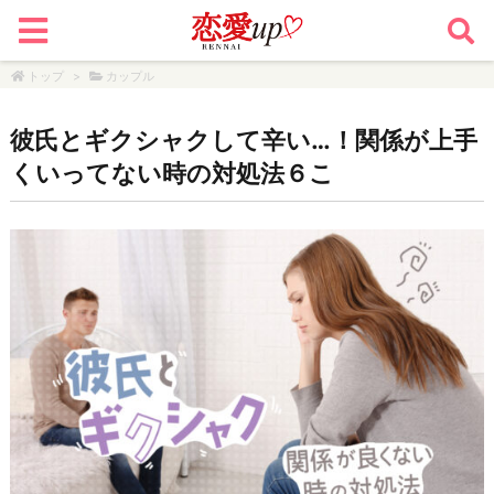
トップ
>
カップル
彼氏とギクシャクして辛い…！関係が上手
くいってない時の対処法６こ