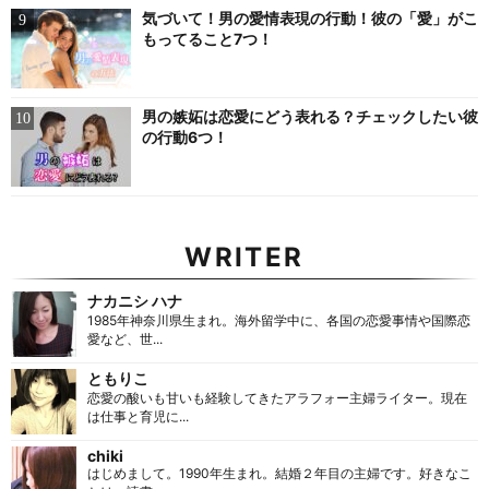
気づいて！男の愛情表現の行動！彼の「愛」がこ
もってること7つ！
男の嫉妬は恋愛にどう表れる？チェックしたい彼
の行動6つ！
WRITER
ナカニシ ハナ
1985年神奈川県生まれ。海外留学中に、各国の恋愛事情や国際恋
愛など、世...
ともりこ
恋愛の酸いも甘いも経験してきたアラフォー主婦ライター。現在
は仕事と育児に...
chiki
はじめまして。1990年生まれ。結婚２年目の主婦です。好きなこ