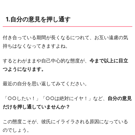
る
3.
1.自分の意見を押し通す
他
の
付き合っている期間が長くなるにつれて、お互い遠慮の気
男
持ちはなくなってきますよね。
性
を
するとわがままや自己中心的な態度が、
今まで以上に目立
褒
つようになります。
め
る
最近の自分を思い返してみてください。
4.
「○○したい！」「○○は絶対にイヤ！」など、
自分の意見
ス
だけを押し通していませんか？
マ
ホ
この態度こそが、彼氏にイライラされる原因になっている
片
のでしょう。
手