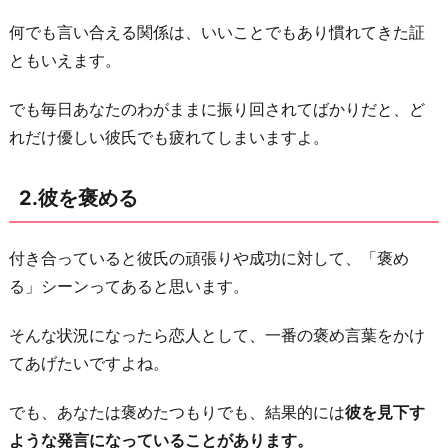
に
何でも言い合える関係は、いいことでもあり慣れてきた証
彼
ともいえます。
の
話
でも毎日あなたのわがままに振り回されてばかりだと、ど
を
れだけ優しい彼氏でも疲れてしまいますよ。
聞
く
2.彼を褒める
5.
愚
付き合っていると彼氏の頑張りや成功に対して、「褒め
痴
る」シーンってあると思います。
が
多
そんな状況になったら恋人として、一番の褒め言葉をかけ
い
てあげたいですよね。
6.
でも、あなたは褒めたつもりでも、結果的には
彼を見下す
遅
ような発言になっていることがあります。
刻