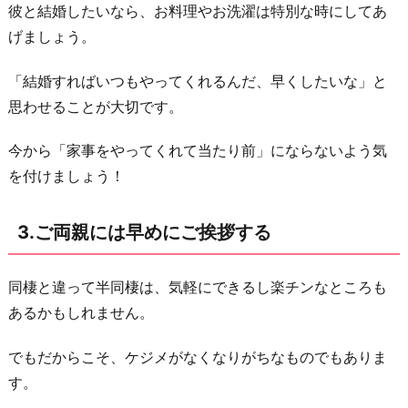
彼と結婚したいなら、お料理やお洗濯は特別な時にしてあ
言
げましょう。
い
た
「結婚すればいつもやってくれるんだ、早くしたいな」と
い
思わせることが大切です。
こ
と
今から「家事をやってくれて当たり前」にならないよう気
を
を付けましょう！
言
い
3.ご両親には早めにご挨拶する
合
え
同棲と違って半同棲は、気軽にできるし楽チンなところも
る
あるかもしれません。
関
係
でもだからこそ、ケジメがなくなりがちなものでもありま
を
す。
築