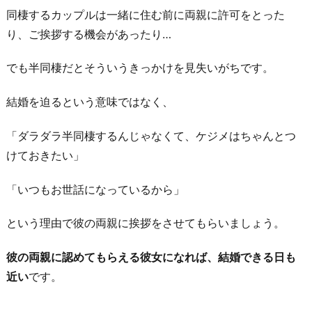
同棲するカップルは一緒に住む前に両親に許可をとった
く
り、ご挨拶する機会があったり…
6.
女
でも半同棲だとそういうきっかけを見失いがちです。
の
色
結婚を迫るという意味ではなく、
気
「ダラダラ半同棲するんじゃなくて、ケジメはちゃんとつ
を
けておきたい」
キ
ー
「いつもお世話になっているから」
プ
し
という理由で彼の両親に挨拶をさせてもらいましょう。
続
け
彼の両親に認めてもらえる彼女になれば、結婚できる日も
る
近い
です。
お