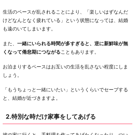
げ
生活のペースが乱されることにより、「楽しいはずなんだ
る
けどなんとなく疲れている」という状態になっては、結婚
3.
も遠のいてしまいます。
ご
両
また、
一緒にいられる時間が多すぎると、逆に新鮮味が無
親
くなって倦怠期につながる
こともあります。
に
は
お泊まりするペースはお互いの生活を乱さない程度にしま
早
しょう。
め
に
「もうちょっと一緒にいたい」というくらいでセーブする
ご
と、結婚が近づきますよ。
挨
拶
2.特別な時だけ家事をしてあげる
す
る
彼の家に行くと、手料理を作ってあげたくなったり、つい