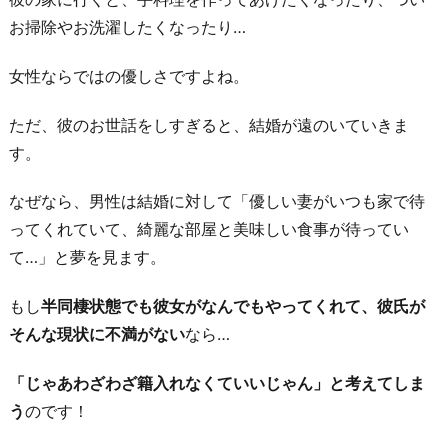
4.
お掃除やお洗濯したくなったり…
お
互
女性ならではの優しさですよね。
い
ただ、彼のお世話をしすぎると、結婚が遠のいていきま
1
す。
人
の
なぜなら、男性は結婚に対して「優しい妻がいつも家で待
時
ってくれていて、綺麗な部屋と美味しい食事が待ってい
間
て…」と夢を見ます。
を
充
もし
半同棲状態でも彼女がなんでもやってくれて、彼氏が
実
そんな現状に不満がない
なら…
さ
「じゃあわざわざ籍入れなくていいじゃん」と考えてしま
せ
う
のです！
る
5.