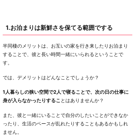
で
す
る
1.お泊まりは新鮮さを保てる範囲でする
2.
特
別
半同棲のメリットは、お互いの家を行き来したりお泊まり
な
することで、彼と長い時間一緒にいられるということで
時
す。
だ
では、デメリットはどんなことでしょうか？
け
家
1人暮らしの狭い空間で2人で寝ることで、次の日の仕事に
事
身が入らなかったりするこ
とはありませんか？
を
し
また、彼と一緒にいることで自分のしたいことができなか
て
ったり、生活のペースが乱れたりすることもあるかもしれ
あ
ません。