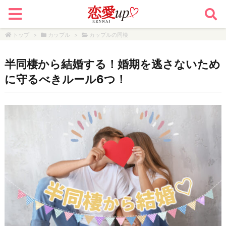
トップ
>
カップル
>
カップルの同棲
半同棲から結婚する！婚期を逃さないため
に守るべきルール6つ！