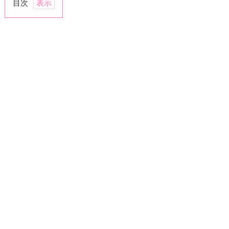
目次
1.
お
泊
ま
り
は
新
鮮
さ
を
保
て
る
範
囲