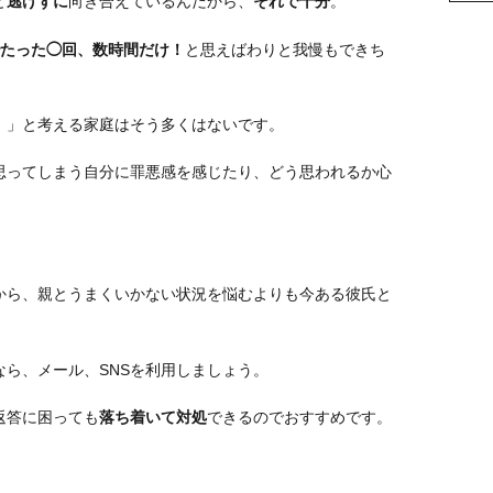
と
逃げずに
向き合えているんだから、
それで十分
。
でたった◯回、数時間だけ！
と思えばわりと我慢もできち
。」と考える家庭はそう多くはないです。
思ってしまう自分に罪悪感を感じたり、どう思われるか心
から、親とうまくいかない状況を悩むよりも今ある彼氏と
ら、メール、SNSを利用しましょう。
返答に困っても
落ち着いて対処
できるのでおすすめです。