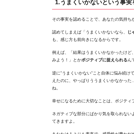
1.うまくいかないという事実
認
め
その事実を認めることで、あなたの気持ち
る
2.
認めてしまえば「うまくいかないなら、
じ
あ
も、感じ方も前向きになるからです。
な
た
例えば、「結果はうまくいかなかったけど
が
みよう！」とか
ポジティブに捉えられる
ん
直
逆に”うまくいかない”こと自体に悩み続け
接
えたのに、やっぱりううまくいかなかった
会
ね。
う
べ
幸せになるために大切なことは、ポジティ
き
だ
ネガティブな部分にばかり気を取られない
と
てきますよ。
感
じ