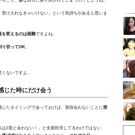
からこそ、嫌な部分に振り回されてしまうのでしょうね。
、受け入れなきゃいけない」という気持ちがあると思いま
親を変えるのは困難
ですよね。
割り切ってOK
。
。
悪くないですよ。
と感じた時にだけ会う
感じたタイミングで会っておけば、普段会わないことに
罪
私は2度と会わない！」と全面拒否してるわけではない