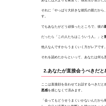
あなたは人よりも素直で、感受性が豊かだ
た
それに「やっぱり大好きな彼氏の親だから
時
す。
に
だ
でもあなたがどう頑張ったところで、彼の
け
会
だったら「この人たちはこういう人。」と
う
他人なんですからうまくいく方がレアです
3.
聞
それを認めたからといって、あなたは何も
き
流
2.あなたが直接会うべきだ
す
ス
キ
ここは直接顔を合わせてお話するべきだと
ル
悪感
を感じなくて済みます。
を
「会ってもどうせうまくいかないんだから
磨