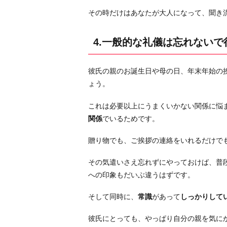
お
その時だけはあなたが大人になって、聞き
わ
り
4.一般的な礼儀は忘れないで
に
彼氏の親のお誕生日や母の日、年末年始の
ょう。
これは必要以上にうまくいかない関係に悩
関係
でいるためです。
贈り物でも、ご挨拶の連絡をいれるだけで
その気遣いさえ忘れずにやっておけば、普
への印象もだいぶ違うはずです。
そして同時に、
常識
があって
しっかりして
彼氏にとっても、やっぱり自分の親を気に