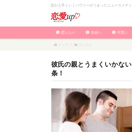
恋が上手くいくハウツーがつまったニュースメディ
恋したい
出会い
片思い
トップ
>
カップル
彼氏の親とうまくいかない
条！