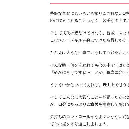
氏
に
些細な言動にもいちいち振り回されない1
正
応に悩まされることもなく、苦手な場面で
直
そして彼氏の親だけではなく、親戚一同と
に
このスルースキルを身につけたら得しかあ
伝
え
たとえば大きな行事でどうしても顔を合わ
る
6.
そんな時、何を言われても心の中で「はい
彼
「確かにそうですね〜」とか、
適当に
合わ
氏
うまくいかないのであれば、
表面上
ではう
を
通
そしてこんなに大変なことを頑張ったあと
し
か、
自分にたっぷりご褒美
を用意してあげ
て
接
気持ちのコントロールがうまくいかない時
す
てその場をやり過ごしましょう。
る