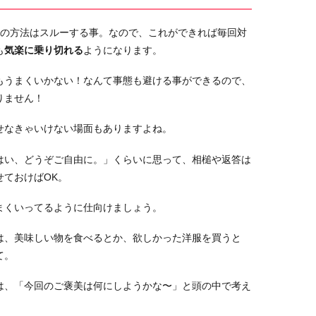
番の方法はスルーする事。なので、これができれば毎回対
も
気楽に乗り切れる
ようになります。
もうまくいかない！なんて事態も避ける事ができるので、
りません！
せなきゃいけない場面もありますよね。
はい、どうぞご自由に。」くらいに思って、相槌や返答は
せておけばOK。
まくいってるように仕向けましょう。
は、美味しい物を食べるとか、欲しかった洋服を買うと
て。
は、「今回のご褒美は何にしようかな〜」と頭の中で考え