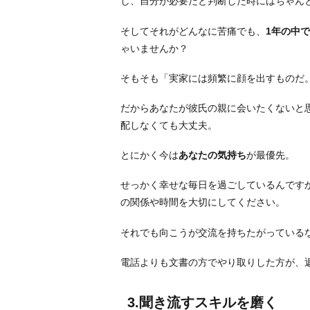
し、自分が必要だと判断した時にはちゃん
く
4.
そしてそれがどんなに苦痛でも、
1年の中
一
ゃいませんか？
般
的
そもそも「実家には頻繁に顔を出すものだ
な
だからあなたが彼氏の親に会いたくないと
礼
配しなくても大丈夫。
儀
は
とにかく今は
あなたの気持ち
が最優先。
忘
れ
せっかく幸せな毎日を過ごしているんです
な
の関係や時間を大切にしてください。
い
で
それでも向こうが交流を持ちたがっているな
行
電話よりも文書の方でやり取りした方が、
う
5.
3.聞き流すスキルを磨く
彼