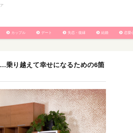
ア
カップル
デート
失恋・復縁
結婚
恋愛
…乗り越えて幸せになるための6箇