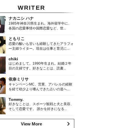
WRITER
ナカニシ ハナ
1985年神奈川県生まれ。海外留学中に、
各国の恋愛事情や国際恋愛など、世...
ともりこ
恋愛の酸いも甘いも経験してきたアラフォ
ー主婦ライター。現在は仕事と育児に...
chiki
はじめまして。1990年生まれ。結婚２年
目の主婦です。好きなことは、読書...
依奈ミリサ
キャンペーンMC、営業、アパレルの経験
を経て幼少より嗜んできた占いの道へ...
Tommy.
好きなことは、スポーツ観戦と犬と美容、
そして恋愛です。 誰かを好きになる...
View More