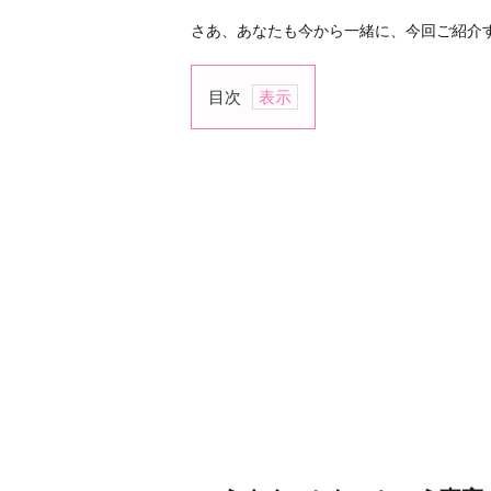
さあ、あなたも今から一緒に、今回ご紹介
目次
1.
う
ま
く
い
か
な
い
と
い
う
事
実
を