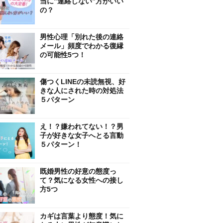
当に”連絡しない”方がいい
の？
男性心理「別れた後の連絡
メール」頻度でわかる復縁
の可能性5つ！
傷つくLINEの未読無視、好
きな人にされた時の対処法
５パターン
え！？嫌われてない！？男
子が好きな女子へとる言動
５パターン！
既婚男性の好意の態度っ
て？気になる女性への接し
方5つ
カギは言葉より態度！気に