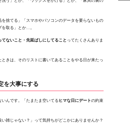
を洗う」とか、「ワックスをかける」とか、「家具の裏の
品を捨てる」「スマホやパソコンのデータを要らないもの
プを取る」とか…。
ってないこと・先延ばしにしてること
ってたくさんありま
たときは、そのリストに書いてあることをやる日が来たっ
予定を大事にする
ないんです。「たまたま空いてる
ヒマな日にデート
の約束
。
扱い雑じゃない？」って気持ちがどこかにありませんか？