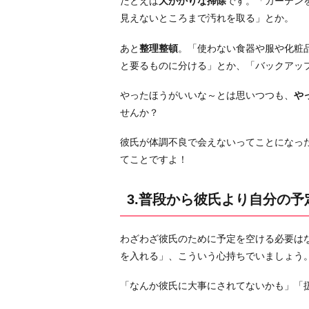
たとえば
大がかりな掃除
です。「カーテン
よ
見えないところまで汚れを取る」とか。
り
自
あと
整理整頓
。「使わない食器や服や化粧
分
と要るものに分ける」とか、「バックアッ
の
予
やったほうがいいな～とは思いつつも、
や
定
せんか？
を
大
彼氏が体調不良で会えないってことになっ
事
てことですよ！
に
す
3.普段から彼氏より自分の
る
4.
わざわざ彼氏のために予定を空ける必要は
「ド
を入れる」、こういう心持ちでいましょう
タ
キ
「なんか彼氏に大事にされてないかも」「
ャ