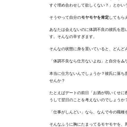
え
すぐ埋め合わせして欲しくない？」とかい
な
そうやって自分の
モヤモヤを肯定
してもら
い」
に
あなたは会えないのに体調不良の彼氏を思
「イ
す。そんなの辛すぎます。
ヤ
だ」
そんなの状態に身を置いていると、どんど
と
「体調不良なら仕方ないよね」と自分を
ム
食
い
本当に仕方ないんでしょうか？彼氏に落ち
下
せんか？
が
っ
たとえばデートの前日「お酒が弱いくせに
て
うして翌日のことを考えないのでしょうか
み
る
「仕事がしんどい」なら、なんで今の職種
6.
そんなふうに胸にたまってるモヤモヤを、
「こ