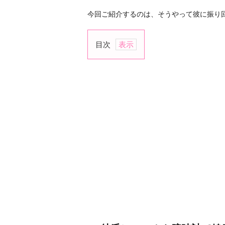
今回ご紹介するのは、そうやって彼に振り
目次
1.
彼
氏
に
ス
マ
ホ
や
腕
時
計
で
健
康