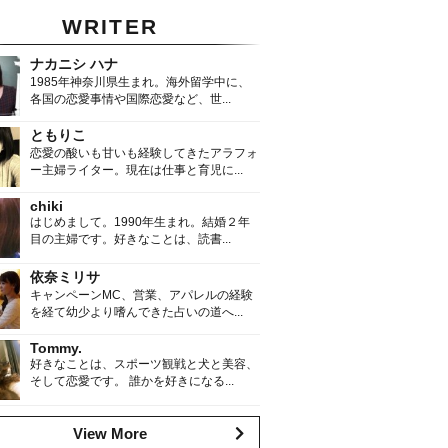
WRITER
ナカニシ ハナ
1985年神奈川県生まれ。海外留学中に、
各国の恋愛事情や国際恋愛など、世...
ともりこ
恋愛の酸いも甘いも経験してきたアラフォ
ー主婦ライター。現在は仕事と育児に...
chiki
はじめまして。1990年生まれ。結婚２年
目の主婦です。好きなことは、読書...
依奈ミリサ
キャンペーンMC、営業、アパレルの経験
を経て幼少より嗜んできた占いの道へ...
Tommy.
好きなことは、スポーツ観戦と犬と美容、
そして恋愛です。 誰かを好きになる...
View More