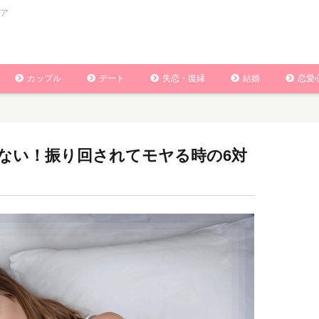
ア
カップル
デート
失恋・復縁
結婚
恋愛
ない！振り回されてモヤる時の6対