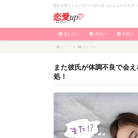
恋が上手くいくハウツーがつまったニュースメディ
恋したい
出会い
片思い
トップ
>
カップル
また彼氏が体調不良で会え
処！