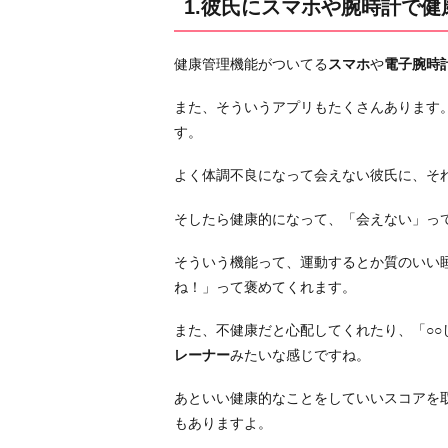
1.彼氏にスマホや腕時計で
管
理
健康管理機能がついてる
スマホ
や
電子腕時
を
し
また、そういうアプリもたくさんあります
て
す。
も
ら
よく体調不良になって会えない彼氏に、そ
う
そしたら健康的になって、「会えない」っ
2.
「時
そういう機能って、運動するとか質のいい
間
ね！」って褒めてくれます。
空
い
また、不健康だと心配してくれたり、「○
た
レーナー
みたいな感じですね。
時
に
あといい健康的なことをしていいスコアを
や
もありますよ。
る