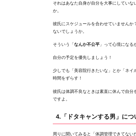
それはあなた自身が自分を大事にしていな
ン
か。
す
る
彼氏にスケジュールを合わせていませんか
男」
ないでしょうか。
に
つ
そういう「
なんか不公平
」って心境になる
い
て
自分の予定を優先しましょう！
周
少しでも「美容院行きたいな」とか「ネイ
り
時間をずらす！
の
意
彼氏は体調不良なときは素直に休んで自分
見
ですよ。
を
聞
4.「ドタキャンする男」に
く
5.
「会
周りに聞いてみると「体調管理できてない