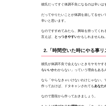
彼氏だってすぐ体調不良になるのは辛いは
事
リ
だってやりたいことが体調を崩してるせい
ス
辛いと思います。
ト」
を
なのですすめてみたら、興味を持ってくれ
作
言えば、
とっつきやすい
かもしれませんね
っ
て
2.「時間空いた時にやる事
お
く
彼氏が体調不良で会えないときモヤモヤす
3.
らいいか
わからない」っていう理由もある
普
段
なら「やらなきゃいけないわけじゃない。
か
作っておけば、ドタキャンされても
あなた
ら
彼
なので普段から作っておきましょう。
氏