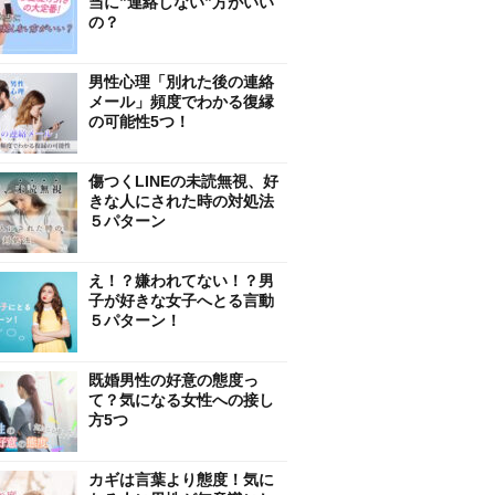
当に”連絡しない”方がいい
の？
男性心理「別れた後の連絡
メール」頻度でわかる復縁
の可能性5つ！
傷つくLINEの未読無視、好
きな人にされた時の対処法
５パターン
え！？嫌われてない！？男
子が好きな女子へとる言動
５パターン！
既婚男性の好意の態度っ
て？気になる女性への接し
方5つ
カギは言葉より態度！気に