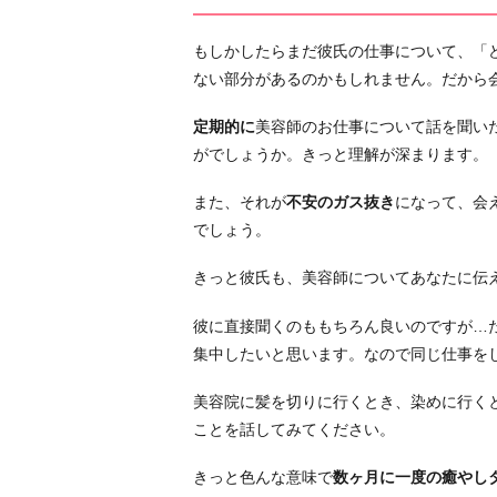
を
もしかしたらまだ彼氏の仕事について、「
深
ない部分があるのかもしれません。だから
め
る
定期的に
美容師のお仕事について話を聞い
2.
がでしょうか。きっと理解が深まります。
彼
の
また、それが
不安のガス抜き
になって、会
職
でしょう。
場
きっと彼氏も、美容師についてあなたに伝
に
お
彼に直接聞くのももちろん良いのですが…
客
集中したいと思います。なので同じ仕事を
さ
ん
美容院に髪を切りに行くとき、染めに行く
と
ことを話してみてください。
し
て
きっと色んな意味で
数ヶ月に一度の癒やし