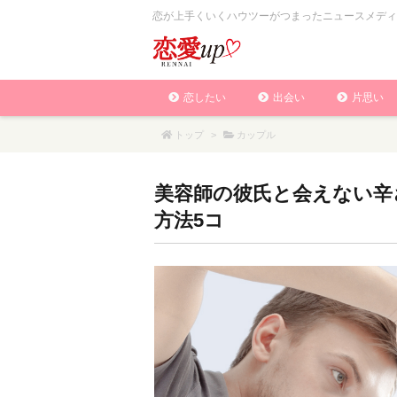
恋が上手くいくハウツーがつまったニュースメディ
恋したい
出会い
片思い
トップ
>
カップル
美容師の彼氏と会えない辛
方法5コ