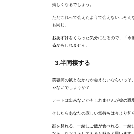
嬉しくなるでしょう。
標
を
ただこれって会えたようで会えない…そん
立
も同じ。
て
て
おあずけ
をくらった気分になるので、「今
進
る
かもしれません。
む
5.
3.半同棲する
自
分
美容師の彼となかなか会えないならいっそ
の
ゃないでしょうか？
仕
事
デートは出来ないかもしれませんが彼の職
の“楽
し
そしたらあなたの寂しい気持ちは今より和
さ”を
見
顔を見れる、一緒にご飯が食べれる、一緒
つ
なら、なおさらしてみると解ると思います