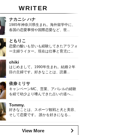
WRITER
ナカニシ ハナ
1985年神奈川県生まれ。海外留学中に、
各国の恋愛事情や国際恋愛など、世...
ともりこ
恋愛の酸いも甘いも経験してきたアラフォ
ー主婦ライター。現在は仕事と育児に...
chiki
はじめまして。1990年生まれ。結婚２年
目の主婦です。好きなことは、読書...
依奈ミリサ
キャンペーンMC、営業、アパレルの経験
を経て幼少より嗜んできた占いの道へ...
Tommy.
好きなことは、スポーツ観戦と犬と美容、
そして恋愛です。 誰かを好きになる...
View More