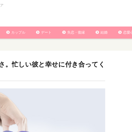
ア
カップル
デート
失恋・復縁
結婚
恋愛
さ。忙しい彼と幸せに付き合ってく