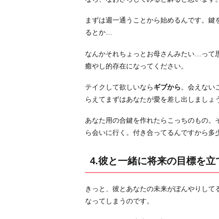
け
まずは週一通うことから始めるんです。鍵
る
るとか…
お
わ
なんかそれちょっとお母さんみたい…って
り
癒やし的存在になってください。
に
テイクして欲しいなら
ギブから
。会えない
らえてまずはあなたが愛を差し出しましょ
あなた用の合鍵を作れたらこっちのもの。
ら会いに行く。付き合ってるんですから多
4.彼と一緒に将来の目標を立
きっと、彼とあなたの未来がぼんやりして
なってしまうのです。