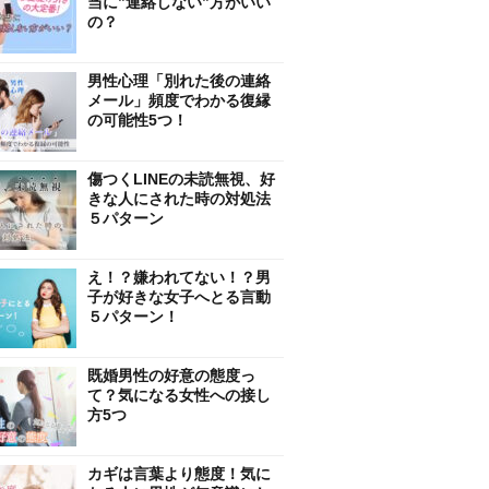
当に”連絡しない”方がいい
の？
男性心理「別れた後の連絡
メール」頻度でわかる復縁
の可能性5つ！
傷つくLINEの未読無視、好
きな人にされた時の対処法
５パターン
え！？嫌われてない！？男
子が好きな女子へとる言動
５パターン！
既婚男性の好意の態度っ
て？気になる女性への接し
方5つ
カギは言葉より態度！気に