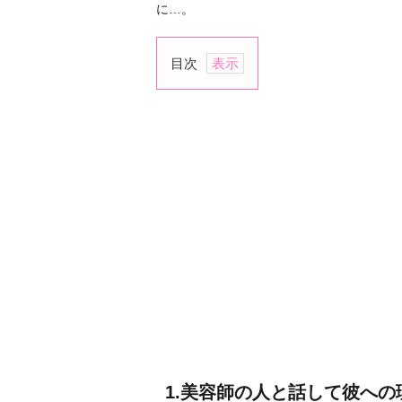
に…。
目次
1.
美
容
師
の
人
と
話
し
て
彼
へ
の
理
1.美容師の人と話して彼への
解