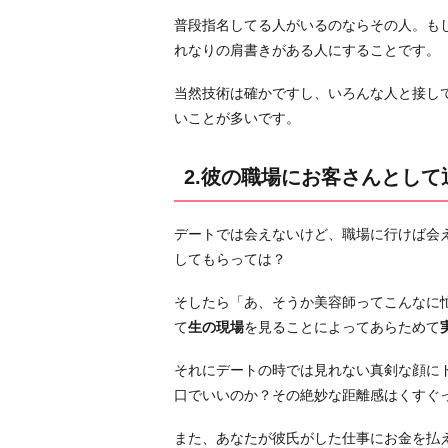
通
普段指名してる人がいるのならその人。も
う
れなりの肩書きがある人にすることです。
3.
半
当然技術は確かですし、いろんな人と接し
同
いことが多いです。
棲
す
2.彼の職場にお客さんとして
る
4.
デートでは会えないけど、職場に行けば会
彼
してもらっては？
と
一
そしたら「あ、そうか美容師ってこんなに
緒
て
生の現場
を見ることによってあらためて
に
将
それにデートの時では見れない真剣な顔に
来
口でいいのか？その絶妙な距離感はくすぐ
の
また、あなたが彼氏がした仕事にお金を払
目