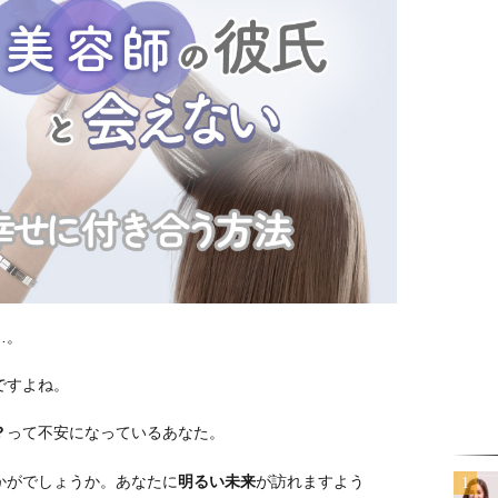
…。
ですよね。
？
って不安になっているあなた。
かがでしょうか。あなたに
明るい未来
が訪れますよう